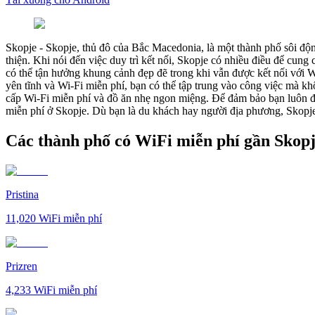
Skopje
-
Skopje, thủ đô của Bắc Macedonia, là một thành phố sôi động
thiện. Khi nói đến việc duy trì kết nối, Skopje có nhiều điều để cung
có thể tận hưởng khung cảnh đẹp đẽ trong khi vẫn được kết nối với 
yên tĩnh và Wi-Fi miễn phí, bạn có thể tập trung vào công việc mà kh
cấp Wi-Fi miễn phí và đồ ăn nhẹ ngon miệng. Để đảm bảo bạn luôn đư
miễn phí ở Skopje. Dù bạn là du khách hay người địa phương, Skopje 
Các thành phố có WiFi miễn phí gần Skop
Pristina
11,020
WiFi miễn phí
Prizren
4,233
WiFi miễn phí