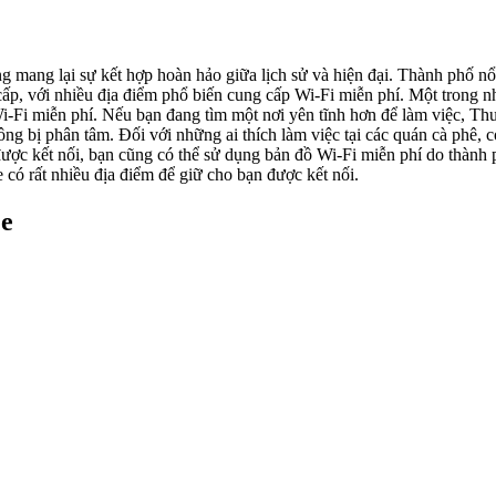
 mang lại sự kết hợp hoàn hảo giữa lịch sử và hiện đại. Thành phố nổi
 cấp, với nhiều địa điểm phổ biến cung cấp Wi-Fi miễn phí. Một trong n
Wi-Fi miễn phí. Nếu bạn đang tìm một nơi yên tĩnh hơn để làm việc, T
ông bị phân tâm. Đối với những ai thích làm việc tại các quán cà phê, 
ợc kết nối, bạn cũng có thể sử dụng bản đồ Wi-Fi miễn phí do thành p
có rất nhiều địa điểm để giữ cho bạn được kết nối.
je