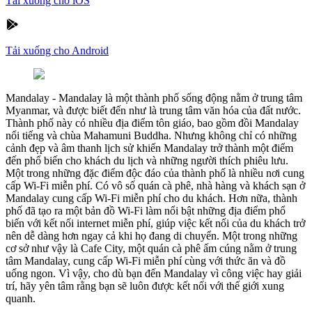
Tải xuống cho iOS
Tải xuống cho Android
Mandalay
-
Mandalay là một thành phố sống động nằm ở trung tâm
Myanmar, và được biết đến như là trung tâm văn hóa của đất nước.
Thành phố này có nhiều địa điểm tôn giáo, bao gồm đồi Mandalay
nổi tiếng và chùa Mahamuni Buddha. Nhưng không chỉ có những
cảnh đẹp và âm thanh lịch sử khiến Mandalay trở thành một điểm
đến phổ biến cho khách du lịch và những người thích phiêu lưu.
Một trong những đặc điểm độc đáo của thành phố là nhiều nơi cung
cấp Wi-Fi miễn phí. Có vô số quán cà phê, nhà hàng và khách sạn ở
Mandalay cung cấp Wi-Fi miễn phí cho du khách. Hơn nữa, thành
phố đã tạo ra một bản đồ Wi-Fi làm nổi bật những địa điểm phổ
biến với kết nối internet miễn phí, giúp việc kết nối của du khách trở
nên dễ dàng hơn ngay cả khi họ đang di chuyển. Một trong những
cơ sở như vậy là Cafe City, một quán cà phê ấm cúng nằm ở trung
tâm Mandalay, cung cấp Wi-Fi miễn phí cùng với thức ăn và đồ
uống ngon. Vì vậy, cho dù bạn đến Mandalay vì công việc hay giải
trí, hãy yên tâm rằng bạn sẽ luôn được kết nối với thế giới xung
quanh.