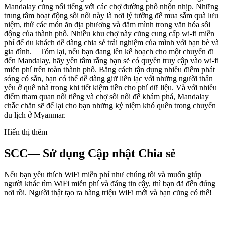
Mandalay cũng nổi tiếng với các chợ đường phố nhộn nhịp. Những
trung tâm hoạt động sôi nổi này là nơi lý tưởng để mua sắm quà lưu
niệm, thử các món ăn địa phương và đắm mình trong văn hóa sôi
động của thành phố. Nhiều khu chợ này cũng cung cấp wi-fi miễn
phí để du khách dễ dàng chia sẻ trải nghiệm của mình với bạn bè và
gia đình. Tóm lại, nếu bạn đang lên kế hoạch cho một chuyến đi
đến Mandalay, hãy yên tâm rằng bạn sẽ có quyền truy cập vào wi-fi
miễn phí trên toàn thành phố. Bằng cách tận dụng nhiều điểm phát
sóng có sẵn, bạn có thể dễ dàng giữ liên lạc với những người thân
yêu ở quê nhà trong khi tiết kiệm tiền cho phí dữ liệu. Và với nhiều
điểm tham quan nổi tiếng và chợ sôi nổi để khám phá, Mandalay
chắc chắn sẽ để lại cho bạn những kỷ niệm khó quên trong chuyến
du lịch ở Myanmar.
Hiển thị thêm
SCC— Sử dụng Cập nhật Chia sẻ
Nếu bạn yêu thích WiFi miễn phí như chúng tôi và muốn giúp
người khác tìm WiFi miễn phí và đáng tin cậy, thì bạn đã đến đúng
nơi rồi. Người thật tạo ra hàng triệu WiFi mới và bạn cũng có thể!