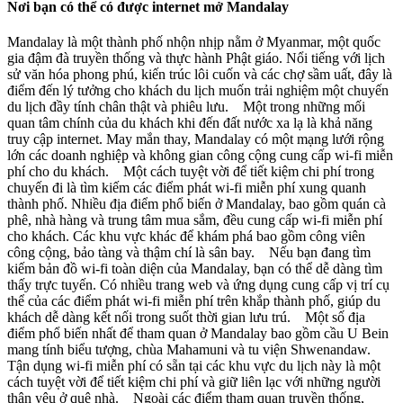
Nơi bạn có thể có được internet mở Mandalay
Mandalay là một thành phố nhộn nhịp nằm ở Myanmar, một quốc
gia đậm đà truyền thống và thực hành Phật giáo. Nổi tiếng với lịch
sử văn hóa phong phú, kiến trúc lôi cuốn và các chợ sầm uất, đây là
điểm đến lý tưởng cho khách du lịch muốn trải nghiệm một chuyến
du lịch đầy tính chân thật và phiêu lưu. Một trong những mối
quan tâm chính của du khách khi đến đất nước xa lạ là khả năng
truy cập internet. May mắn thay, Mandalay có một mạng lưới rộng
lớn các doanh nghiệp và không gian công cộng cung cấp wi-fi miễn
phí cho du khách. Một cách tuyệt vời để tiết kiệm chi phí trong
chuyến đi là tìm kiếm các điểm phát wi-fi miễn phí xung quanh
thành phố. Nhiều địa điểm phổ biến ở Mandalay, bao gồm quán cà
phê, nhà hàng và trung tâm mua sắm, đều cung cấp wi-fi miễn phí
cho khách. Các khu vực khác để khám phá bao gồm công viên
công cộng, bảo tàng và thậm chí là sân bay. Nếu bạn đang tìm
kiếm bản đồ wi-fi toàn diện của Mandalay, bạn có thể dễ dàng tìm
thấy trực tuyến. Có nhiều trang web và ứng dụng cung cấp vị trí cụ
thể của các điểm phát wi-fi miễn phí trên khắp thành phố, giúp du
khách dễ dàng kết nối trong suốt thời gian lưu trú. Một số địa
điểm phổ biến nhất để tham quan ở Mandalay bao gồm cầu U Bein
mang tính biểu tượng, chùa Mahamuni và tu viện Shwenandaw.
Tận dụng wi-fi miễn phí có sẵn tại các khu vực du lịch này là một
cách tuyệt vời để tiết kiệm chi phí và giữ liên lạc với những người
thân yêu ở quê nhà. Ngoài các điểm tham quan truyền thống,