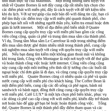
tinh thần thực sự của Mauritius. Một trong những điều tuyệt vời
nhất về Quatre Bornes là nơi đây cung cấp rất nhiều lựa chọn cho
các điểm phát wifi miễn phí, đây là cách tuyệt vời để tiết kiệm tiền
khi du lịch. Với sự trợ giúp của một bản đồ wifi đáng tin cậy, bạn có
thể tìm thấy các điểm truy cập wifi miễn phí quanh thành phố, cho
phép bạn kết nối với những người thân yêu, kiểm tra email hoặc đơn
giản là lướt internet. Một số địa điểm phổ biến nhất ở Quatre
Bornes cung cấp quyền truy cập wifi miễn phí bao gồm các công
viên công cộng, quán cà phê và trung tâm mua sắm của thành phố.
Ví dụ, Trung tâm Mua sắm Le Carrefour là một trong những điểm
đến mua sắm được ghé thăm nhiều nhất trong thành phố, cung cấp
trải nghiệm mua sắm tuyệt vời cùng với quyền truy cập wifi miễn
phí. Nếu bạn đang tìm kiếm một không gian thoải mái và không
khí trong lành, Công viên Montague là một nơi tuyệt vời để thư giãn
và hoàn thành công việc hoặc lướt internet. Công viên công cộng
này cung cấp một môi trường yên tĩnh rất lý tưởng cho các buổi dã
ngoại hoặc chỉ đơn giản là đi dạo, và cũng cung cấp quyền truy cập
wifi miễn phí. Quatre Bornes cũng có nhiều quán cà phê và quán
nước cung cấp wifi miễn phí cho khách hàng. The Coffee Bean là
một điểm phổ biến, cung cấp các đồ uống cà phê ngon, bánh mì
sandwich và bánh ngọt, đồng thời cũng cung cấp quyền truy cập
wifi miễn phí. Café LUX* là một lựa chọn phổ biến khác, phục vụ
các dòng cà phê cao cấp cùng với wifi miễn phí, khiến đây trở thành
nơi hoàn hảo để gặp gỡ bạn bè hoặc hoàn thành công việc. Tổng
thể, Quatre Bornes là một thành phố đầy điểm tham quan và các