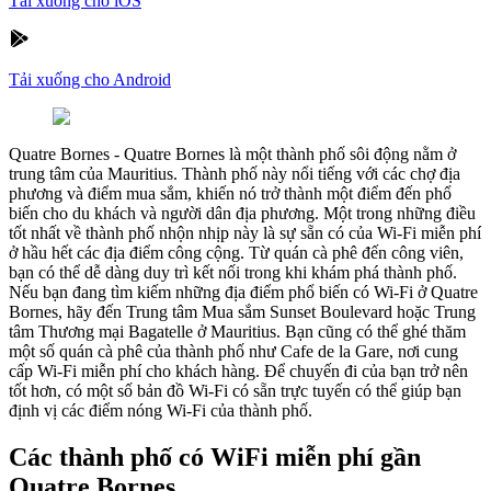
Tải xuống cho iOS
Tải xuống cho Android
Quatre Bornes
-
Quatre Bornes là một thành phố sôi động nằm ở
trung tâm của Mauritius. Thành phố này nổi tiếng với các chợ địa
phương và điểm mua sắm, khiến nó trở thành một điểm đến phổ
biến cho du khách và người dân địa phương. Một trong những điều
tốt nhất về thành phố nhộn nhịp này là sự sẵn có của Wi-Fi miễn phí
ở hầu hết các địa điểm công cộng. Từ quán cà phê đến công viên,
bạn có thể dễ dàng duy trì kết nối trong khi khám phá thành phố.
Nếu bạn đang tìm kiếm những địa điểm phổ biến có Wi-Fi ở Quatre
Bornes, hãy đến Trung tâm Mua sắm Sunset Boulevard hoặc Trung
tâm Thương mại Bagatelle ở Mauritius. Bạn cũng có thể ghé thăm
một số quán cà phê của thành phố như Cafe de la Gare, nơi cung
cấp Wi-Fi miễn phí cho khách hàng. Để chuyến đi của bạn trở nên
tốt hơn, có một số bản đồ Wi-Fi có sẵn trực tuyến có thể giúp bạn
định vị các điểm nóng Wi-Fi của thành phố.
Các thành phố có WiFi miễn phí gần
Quatre Bornes