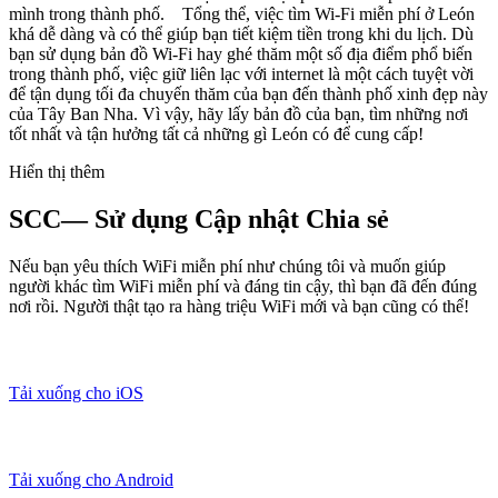
mình trong thành phố. Tổng thể, việc tìm Wi-Fi miễn phí ở León
khá dễ dàng và có thể giúp bạn tiết kiệm tiền trong khi du lịch. Dù
bạn sử dụng bản đồ Wi-Fi hay ghé thăm một số địa điểm phổ biến
trong thành phố, việc giữ liên lạc với internet là một cách tuyệt vời
để tận dụng tối đa chuyến thăm của bạn đến thành phố xinh đẹp này
của Tây Ban Nha. Vì vậy, hãy lấy bản đồ của bạn, tìm những nơi
tốt nhất và tận hưởng tất cả những gì León có để cung cấp!
Hiển thị thêm
SCC— Sử dụng Cập nhật Chia sẻ
Nếu bạn yêu thích WiFi miễn phí như chúng tôi và muốn giúp
người khác tìm WiFi miễn phí và đáng tin cậy, thì bạn đã đến đúng
nơi rồi. Người thật tạo ra hàng triệu WiFi mới và bạn cũng có thể!
Tải xuống cho iOS
Tải xuống cho Android