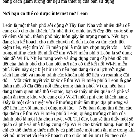
bằng cách giảm lượng dữ liệu mà thiết bị của bạn sử dụng.
Nơi bạn có thể có được internet mở León
León là một thành phố sôi động ở Tây Ban Nha với nhiều điều để
cung cấp cho du khách. Từ nhà thờ Gothic tuyệt đẹp đến cuộc sống
về đêm sôi nổi, thành phố này luôn gây ấn tượng mạnh. Nếu bạn
đang lên kế hoạch cho một chuyến đi đến León và tìm cách tiết
kiệm tiền, việc tìm Wi-Fi miễn phí là một lựa chọn tuyệt vời. Một
trong những cách tốt nhất để tìm Wi-Fi miễn phí ở León là sử dụng
bản đồ Wi-Fi. Nhiều trang web và ứng dụng cung cấp bản đồ chi
tiết của thành phố cho bạn biết nơi nào có thể kết nối Wi-Fi miễn
phí. Điều này đặc biệt hữu ích nếu bạn đang đi du lịch với ngân
sách hạn chế và muốn tránh các khoản phí dữ liệu và roaming đắt
đỏ. Một cách tuyệt vời khác để tìm Wi-Fi miễn phí ở León là ghé
thăm một số địa điểm nổi tiếng trong thành phố. Ví dụ, nếu bạn
đang tham quan nhà thờ Gothic, bạn sẽ thấy nhiều quán cà phê và
quán ăn trong khu vực cung cấp Wi-Fi miễn phí cho khách hàng.
Đây là một cách tuyệt vời để thưởng thức ẩm thực địa phương và
giữ liên lạc với internet cùng một lúc. Nếu bạn đang tìm thêm các
địa điểm để tìm Wi-Fi miễn phí ở León, quảng trường chính của
thành phố là một lựa chọn tuyệt vời. Tại đây, bạn sẽ tìm thấy một số
quán cà phê và nhà hàng cung cấp Wi-Fi cho khách hàng. Bạn thậm
chí có thể thưởng thức một ly cà phê hoặc một món ăn nhẹ trong khi
kết nối internet và lên kế hoạch cho cuộc phiêu lưu tiếp theo của