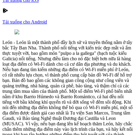
Tải xuống cho iOS
Tải xuống cho Android
León
-
León là một thành phố đầy lịch sử và truyền thống nằm ở tây
bắc Tây Ban Nha. Thành phố nổi tiếng với kiến trúc đẹp mắt và ẩm
thực tuyệt vời, bao gồm món "pulpo a la gallega" (bạch tuộc kiểu
Galicia) nổi tiếng. Nhưng điều làm cho nó đặc biệt hơn nữa là hàng
loạt địa điểm có Wi-Fi dành cho cả cư dân địa phương và du khách.
Nếu bạn đang tìm kiếm những địa điểm có Wi-Fi miễn phí ở León,
có rất nhiều lựa chọn, vì thành phố cung cấp bản đồ Wi-Fi để hỗ trợ
bạn. Bản đồ bao gồm các không gian công cộng như công viên và
quảng trường, nhà hàng, quán cà phê, bảo tàng, và thậm chí cả các
trung tâm mua sắm của thành phố. Một số điểm Wi-Fi phổ biến nhất
nằm ở khu Barrio Húmedo và Barrio Romántico, cả hai đều nổi
tiếng với bầu không khí quyến rũ và đời sống về đêm sôi động. Khi
nói đến những địa điểm không thể bỏ qua có Wi-Fi miễn phí, một số
địa điểm được đánh giá cao nhất là Tu viện San Marcos, Trung tâm
Gaudi, và Bảo tàng Nghệ thuật Đương đại Castilla và Leon
(MUSAC). Vì vậy, nếu bạn đang lên kế hoạch thăm León, hãy chắc
chắn thêm những địa điểm này vào lịch trình của bạn, và hãy kết nối
trong khi bạn tận hưởng những điểm thu hút tuyệt vời của thành