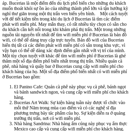
áp. Bucerias là một điểm đến du lịch phổ biến cho những du khách
muốn thoát khỏi sự ồn ào của những thành phố lớn và tận hưởng kỳ
nghỉ thư giãn trong một thị trấn ven biển yên bình. Một cách tuyệt
vời để tiết kiệm tiền trong khi du lịch ở Bucerias là tìm các điểm
phát wifi miễn phí. May mắn thay, có rất nhiều tùy chọn có sẵn cho
du khách cần kết nối trong khi khám phá thị trấn. Một trong những
nguồn tài nguyên tốt nhất để tìm wifi miễn phí ở Bucerias là bản đồ
wifi, có thể dễ dàng truy cập trực tuyến. Bản đồ wifi của Bucerias
hiển thị tất cả các điểm phát wifi miễn phí có sẵn trong khu vực, vì
vậy bạn có thể dễ dàng xác định điểm gần nhất với vị trí của mình.
Một tùy chọn tuyệt vời khác để tìm wifi miễn phí ở Bucerias là ghé
thăm một số địa điểm phổ biến nhất trong thị trấn. Nhiều quán cà
phê, nhà hàng và quầy bar ở Bucerias cung cấp wifi miễn phí cho
khách hàng của họ. Một số địa điểm phổ biến nhất có wifi miễn phí
ở Bucerias bao gồm:
El Panino Cafe: Quán cà phê này phục vụ cà phê, bánh ngọt
và bánh sandwich ngon, và cung cấp wifi miễn phí cho khách
hàng.
Bucerias Art Walk: Sự kiện hàng tuần này được tổ chức vào
mỗi thứ Năm trong mùa cao điểm và có các nghệ sĩ địa
phương trưng bày tác phẩm của họ. Sự kiện diễn ra ở quảng
trường thị trấn, nơi có wifi miễn phí.
Nhà hàng Sandrina: Nhà hàng ấm cúng này phục vụ ẩm thực
Mexico cao cấp và cung cấp wifi miễn phí cho khách hàng.