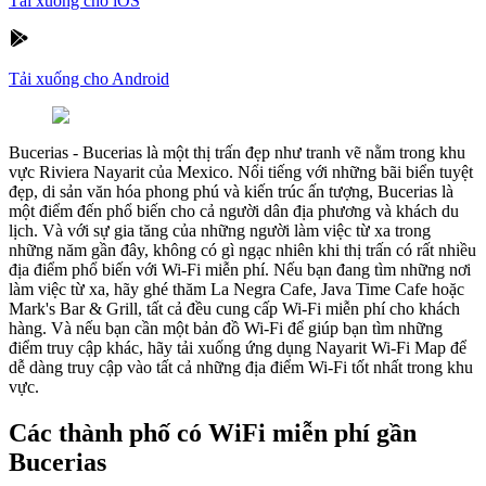
Tải xuống cho iOS
Tải xuống cho Android
Bucerias
-
Bucerias là một thị trấn đẹp như tranh vẽ nằm trong khu
vực Riviera Nayarit của Mexico. Nổi tiếng với những bãi biển tuyệt
đẹp, di sản văn hóa phong phú và kiến trúc ấn tượng, Bucerias là
một điểm đến phổ biến cho cả người dân địa phương và khách du
lịch. Và với sự gia tăng của những người làm việc từ xa trong
những năm gần đây, không có gì ngạc nhiên khi thị trấn có rất nhiều
địa điểm phổ biến với Wi-Fi miễn phí. Nếu bạn đang tìm những nơi
làm việc từ xa, hãy ghé thăm La Negra Cafe, Java Time Cafe hoặc
Mark's Bar & Grill, tất cả đều cung cấp Wi-Fi miễn phí cho khách
hàng. Và nếu bạn cần một bản đồ Wi-Fi để giúp bạn tìm những
điểm truy cập khác, hãy tải xuống ứng dụng Nayarit Wi-Fi Map để
dễ dàng truy cập vào tất cả những địa điểm Wi-Fi tốt nhất trong khu
vực.
Các thành phố có WiFi miễn phí gần
Bucerias