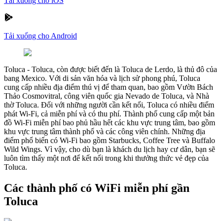
Tải xuống cho iOS
Tải xuống cho Android
Toluca
-
Toluca, còn được biết đến là Toluca de Lerdo, là thủ đô của
bang Mexico. Với di sản văn hóa và lịch sử phong phú, Toluca
cung cấp nhiều địa điểm thú vị để tham quan, bao gồm Vườn Bách
Thảo Cosmovitral, công viên quốc gia Nevado de Toluca, và Nhà
thờ Toluca. Đối với những người cần kết nối, Toluca có nhiều điểm
phát Wi-Fi, cả miễn phí và có thu phí. Thành phố cung cấp một bản
đồ Wi-Fi miễn phí bao phủ hầu hết các khu vực trung tâm, bao gồm
khu vực trung tâm thành phố và các công viên chính. Những địa
điểm phổ biến có Wi-Fi bao gồm Starbucks, Coffee Tree và Buffalo
Wild Wings. Vì vậy, cho dù bạn là khách du lịch hay cư dân, bạn sẽ
luôn tìm thấy một nơi để kết nối trong khi thưởng thức vẻ đẹp của
Toluca.
Các thành phố có WiFi miễn phí gần
Toluca