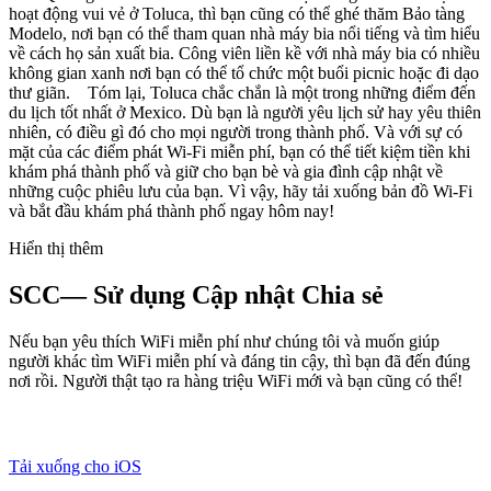
hoạt động vui vẻ ở Toluca, thì bạn cũng có thể ghé thăm Bảo tàng
Modelo, nơi bạn có thể tham quan nhà máy bia nổi tiếng và tìm hiểu
về cách họ sản xuất bia. Công viên liền kề với nhà máy bia có nhiều
không gian xanh nơi bạn có thể tổ chức một buổi picnic hoặc đi dạo
thư giãn. Tóm lại, Toluca chắc chắn là một trong những điểm đến
du lịch tốt nhất ở Mexico. Dù bạn là người yêu lịch sử hay yêu thiên
nhiên, có điều gì đó cho mọi người trong thành phố. Và với sự có
mặt của các điểm phát Wi-Fi miễn phí, bạn có thể tiết kiệm tiền khi
khám phá thành phố và giữ cho bạn bè và gia đình cập nhật về
những cuộc phiêu lưu của bạn. Vì vậy, hãy tải xuống bản đồ Wi-Fi
và bắt đầu khám phá thành phố ngay hôm nay!
Hiển thị thêm
SCC— Sử dụng Cập nhật Chia sẻ
Nếu bạn yêu thích WiFi miễn phí như chúng tôi và muốn giúp
người khác tìm WiFi miễn phí và đáng tin cậy, thì bạn đã đến đúng
nơi rồi. Người thật tạo ra hàng triệu WiFi mới và bạn cũng có thể!
Tải xuống cho iOS