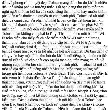
đáo và phong cảnh tuyệt đẹp, Toluca mang đến cho du khách nhiều
điều để khám phá và thưởng thức. Dù bạn đang tìm kiếm một nơi
nghỉ ngơi khỏi sự hối hả của cuộc sống thành phố, hay muốn khám
phá kiến trúc thuộc địa quyến rũ của thành phố, Toluca có rất nhiều
điều để cung cấp. Và phần tốt nhất là bạn có thể tiết kiệm tiền khi
khám phá thành phố, nhờ vào sự có mặt của các điểm phát Wi-Fi
miễn phí. Khi nói đến việc tìm kiếm các điểm Wi-Fi miễn phí ở
Toluca, bạn không cần phải lo lắng. Thành phố có một bản đồ Wi-
Fi toàn diện cho thấy tất cả các điểm phát Wi-Fi miễn phí trong
thành phố. Bạn có thể dễ dàng truy cập bản đồ Wi-Fi trực tuyến
hoặc tải xuống dưới dạng ứng dụng trên smartphone của mình, giúp
bạn dễ dàng tìm các vị trí tốt nhất để kết nối internet. Dù bạn đang ở
công viên hay một điểm thu hút du khách nổi tiếng, bạn luôn có thể
duy trì kết nối và cập nhật cho người theo dõi trên mạng xã hội về
những cuộc phiêu lưu của mình trong thành phố. Toluca là nơi có
một số địa điểm nổi tiếng nhất ở Mexico. Một trong những biểu
tượng nổi tiếng của Toluca là Vườn Bách Thảo Cosmovitral. Đây là
một vườn bách thảo độc đáo và là một bảo tàng kính màu nghệ
thuật nouveau, với những thiết kế sống động và đầy màu sắc tạo ra
một nền tảng mê hoặc. Một điểm thu hút du lịch nổi tiếng khác là
Nhà thờ Toluca, còn được gọi là Nhà thờ Thánh Joseph. Công trình
tuyệt đẹp này có thiết kế theo phong cách Gothic và là một kỳ quan
kiến trúc. Các địa điểm thu hút du lịch nổi bật khác ở Toluca bao
gồm Bảo tàng Nhân học và Lịch sử, Cung điện Tư pháp và Công
viên Quốc gia Nevado de Toluca. Nếu bạn đang tìm kiếm một số