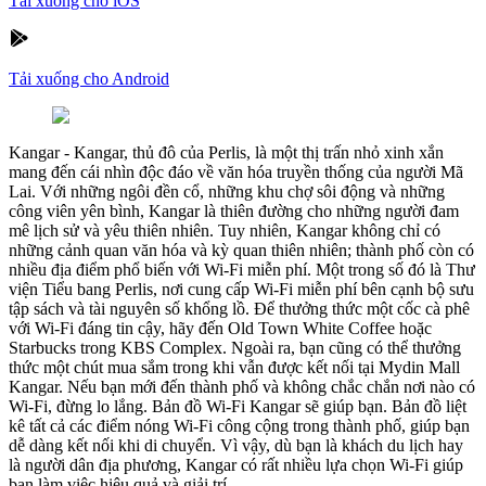
Tải xuống cho iOS
Tải xuống cho Android
Kangar
-
Kangar, thủ đô của Perlis, là một thị trấn nhỏ xinh xắn
mang đến cái nhìn độc đáo về văn hóa truyền thống của người Mã
Lai. Với những ngôi đền cổ, những khu chợ sôi động và những
công viên yên bình, Kangar là thiên đường cho những người đam
mê lịch sử và yêu thiên nhiên. Tuy nhiên, Kangar không chỉ có
những cảnh quan văn hóa và kỳ quan thiên nhiên; thành phố còn có
nhiều địa điểm phổ biến với Wi-Fi miễn phí. Một trong số đó là Thư
viện Tiểu bang Perlis, nơi cung cấp Wi-Fi miễn phí bên cạnh bộ sưu
tập sách và tài nguyên số khổng lồ. Để thưởng thức một cốc cà phê
với Wi-Fi đáng tin cậy, hãy đến Old Town White Coffee hoặc
Starbucks trong KBS Complex. Ngoài ra, bạn cũng có thể thưởng
thức một chút mua sắm trong khi vẫn được kết nối tại Mydin Mall
Kangar. Nếu bạn mới đến thành phố và không chắc chắn nơi nào có
Wi-Fi, đừng lo lắng. Bản đồ Wi-Fi Kangar sẽ giúp bạn. Bản đồ liệt
kê tất cả các điểm nóng Wi-Fi công cộng trong thành phố, giúp bạn
dễ dàng kết nối khi di chuyển. Vì vậy, dù bạn là khách du lịch hay
là người dân địa phương, Kangar có rất nhiều lựa chọn Wi-Fi giúp
bạn làm việc hiệu quả và giải trí.