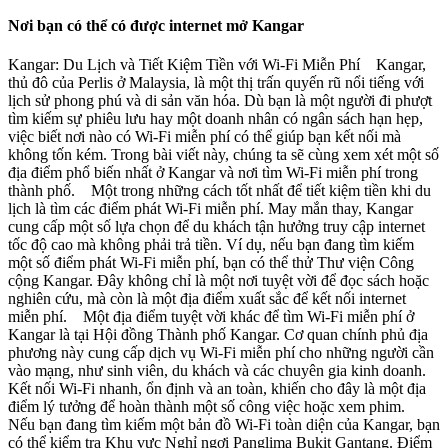
Nơi bạn có thể có được internet mở Kangar
Kangar: Du Lịch và Tiết Kiệm Tiền với Wi-Fi Miễn Phí Kangar,
thủ đô của Perlis ở Malaysia, là một thị trấn quyến rũ nổi tiếng với
lịch sử phong phú và di sản văn hóa. Dù bạn là một người đi phượt
tìm kiếm sự phiêu lưu hay một doanh nhân có ngân sách hạn hẹp,
việc biết nơi nào có Wi-Fi miễn phí có thể giúp bạn kết nối mà
không tốn kém. Trong bài viết này, chúng ta sẽ cùng xem xét một số
địa điểm phổ biến nhất ở Kangar và nơi tìm Wi-Fi miễn phí trong
thành phố. Một trong những cách tốt nhất để tiết kiệm tiền khi du
lịch là tìm các điểm phát Wi-Fi miễn phí. May mắn thay, Kangar
cung cấp một số lựa chọn để du khách tận hưởng truy cập internet
tốc độ cao mà không phải trả tiền. Ví dụ, nếu bạn đang tìm kiếm
một số điểm phát Wi-Fi miễn phí, bạn có thể thử Thư viện Công
cộng Kangar. Đây không chỉ là một nơi tuyệt vời để đọc sách hoặc
nghiên cứu, mà còn là một địa điểm xuất sắc để kết nối internet
miễn phí. Một địa điểm tuyệt vời khác để tìm Wi-Fi miễn phí ở
Kangar là tại Hội đồng Thành phố Kangar. Cơ quan chính phủ địa
phương này cung cấp dịch vụ Wi-Fi miễn phí cho những người cần
vào mạng, như sinh viên, du khách và các chuyên gia kinh doanh.
Kết nối Wi-Fi nhanh, ổn định và an toàn, khiến cho đây là một địa
điểm lý tưởng để hoàn thành một số công việc hoặc xem phim.
Nếu bạn đang tìm kiếm một bản đồ Wi-Fi toàn diện của Kangar, bạn
có thể kiểm tra Khu vực Nghỉ ngơi Panglima Bukit Gantang. Điểm