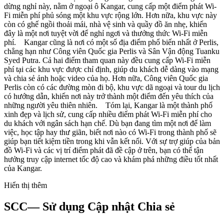
dừng nghỉ này, nằm ở ngoại ô Kangar, cung cấp một điểm phát Wi-
Fi miễn phí phủ sóng một khu vực rộng lớn. Hơn nữa, khu vực này
còn có ghế ngồi thoải mái, nhà vệ sinh và quầy đồ ăn nhẹ, khiến
đây là một nơi tuyệt vời để nghỉ ngơi và thưởng thức Wi-Fi miễn
phí. Kangar cũng là nơi có một số địa điểm phổ biến nhất ở Perlis,
chẳng hạn như Công viên Quốc gia Perlis và Sân Vận động Tuanku
Syed Putra. Cả hai điểm tham quan này đều cung cấp Wi-Fi miễn
phí tại các khu vực được chỉ định, giúp du khách dễ dàng vào mạng
và chia sẻ ảnh hoặc video của họ. Hơn nữa, Công viên Quốc gia
Perlis còn có các đường mòn đi bộ, khu vực dã ngoại và tour du lịch
có hướng dẫn, khiến nơi này trở thành một điểm đến yêu thích của
những người yêu thiên nhiên. Tóm lại, Kangar là một thành phố
xinh đẹp và lịch sử, cung cấp nhiều điểm phát Wi-Fi miễn phí cho
du khách với ngân sách hạn chế. Dù bạn đang tìm một nơi để làm
việc, học tập hay thư giãn, biết nơi nào có Wi-Fi trong thành phố sẽ
giúp bạn tiết kiệm tiền trong khi vẫn kết nối. Với sự trợ giúp của bản
đồ Wi-Fi và các vị trí điểm phát đã đề cập ở trên, bạn có thể tận
hưởng truy cập internet tốc độ cao và khám phá những điều tốt nhất
của Kangar.
Hiển thị thêm
SCC— Sử dụng Cập nhật Chia sẻ