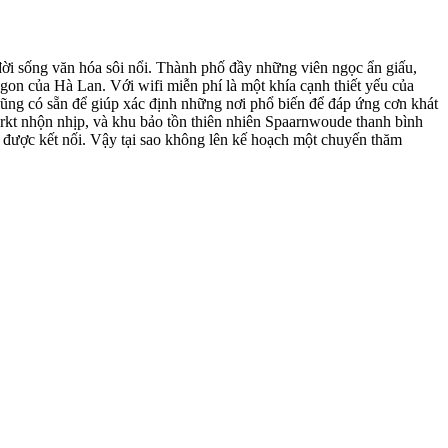
đời sống văn hóa sôi nổi. Thành phố đầy những viên ngọc ẩn giấu,
gon của Hà Lan. Với wifi miễn phí là một khía cạnh thiết yếu của
 cũng có sẵn để giúp xác định những nơi phổ biến để đáp ứng cơn khát
arkt nhộn nhịp, và khu bảo tồn thiên nhiên Spaarnwoude thanh bình
n được kết nối. Vậy tại sao không lên kế hoạch một chuyến thăm