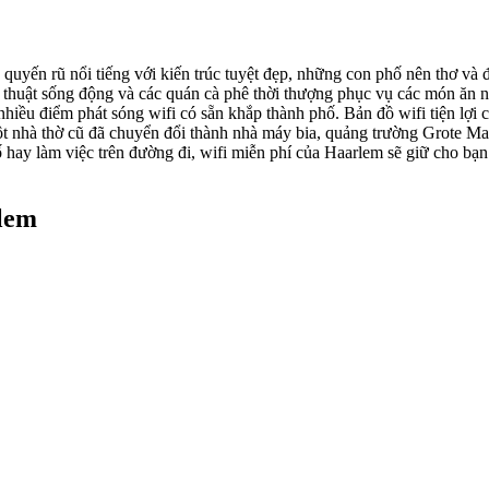
quyến rũ nổi tiếng với kiến trúc tuyệt đẹp, những con phố nên thơ và 
 thuật sống động và các quán cà phê thời thượng phục vụ các món ăn n
nhiều điểm phát sóng wifi có sẵn khắp thành phố. Bản đồ wifi tiện lợi
một nhà thờ cũ đã chuyển đổi thành nhà máy bia, quảng trường Grote M
 hay làm việc trên đường đi, wifi miễn phí của Haarlem sẽ giữ cho bạ
rlem