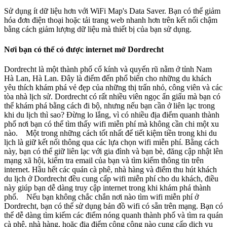
Sử dụng ít dữ liệu hơn với WiFi Map's Data Saver. Bạn có thể giảm
hóa đơn điện thoại hoặc tải trang web nhanh hơn trên kết nối chậm
bằng cách giảm lượng dữ liệu mà thiết bị của bạn sử dụng.
Nơi bạn có thể có được internet mở Dordrecht
Dordrecht là một thành phố cổ kính và quyến rũ nằm ở tỉnh Nam
Hà Lan, Hà Lan. Đây là điểm đến phổ biến cho những du khách
yêu thích khám phá vẻ đẹp của những thị trấn nhỏ, công viên và các
tòa nhà lịch sử. Dordrecht có rất nhiều viên ngọc ẩn giấu mà bạn có
thể khám phá bằng cách đi bộ, nhưng nếu bạn cần ở liên lạc trong
khi du lịch thì sao? Đừng lo lắng, vì có nhiều địa điểm quanh thành
phố nơi bạn có thể tìm thấy wifi miễn phí mà không cần chi một xu
nào. Một trong những cách tốt nhất để tiết kiệm tiền trong khi du
lịch là giữ kết nối thông qua các lựa chọn wifi miễn phí. Bằng cách
này, bạn có thể giữ liên lạc với gia đình và bạn bè, đăng cập nhật lên
mạng xã hội, kiểm tra email của bạn và tìm kiếm thông tin trên
internet. Hầu hết các quán cà phê, nhà hàng và điểm thu hút khách
du lịch ở Dordrecht đều cung cấp wifi miễn phí cho du khách, điều
này giúp bạn dễ dàng truy cập internet trong khi khám phá thành
phố. Nếu bạn không chắc chắn nơi nào tìm wifi miễn phí ở
Dordrecht, bạn có thể sử dụng bản đồ wifi có sẵn trên mạng. Bạn có
thể dễ dàng tìm kiếm các điểm nóng quanh thành phố và tìm ra quán
cà phê, nhà hàng, hoặc địa điểm công cộng nào cung cấp dịch vụ