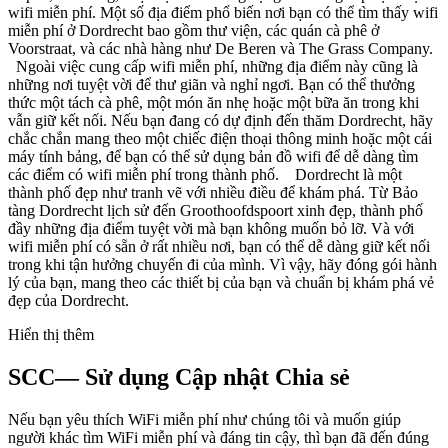
wifi miễn phí. Một số địa điểm phổ biến nơi bạn có thể tìm thấy wifi
miễn phí ở Dordrecht bao gồm thư viện, các quán cà phê ở
Voorstraat, và các nhà hàng như De Beren và The Grass Company.
Ngoài việc cung cấp wifi miễn phí, những địa điểm này cũng là
những nơi tuyệt vời để thư giãn và nghỉ ngơi. Bạn có thể thưởng
thức một tách cà phê, một món ăn nhẹ hoặc một bữa ăn trong khi
vẫn giữ kết nối. Nếu bạn đang có dự định đến thăm Dordrecht, hãy
chắc chắn mang theo một chiếc điện thoại thông minh hoặc một cái
máy tính bảng, để bạn có thể sử dụng bản đồ wifi để dễ dàng tìm
các điểm có wifi miễn phí trong thành phố. Dordrecht là một
thành phố đẹp như tranh vẽ với nhiều điều để khám phá. Từ Bảo
tàng Dordrecht lịch sử đến Groothoofdspoort xinh đẹp, thành phố
đầy những địa điểm tuyệt vời mà bạn không muốn bỏ lỡ. Và với
wifi miễn phí có sẵn ở rất nhiều nơi, bạn có thể dễ dàng giữ kết nối
trong khi tận hưởng chuyến đi của mình. Vì vậy, hãy đóng gói hành
lý của bạn, mang theo các thiết bị của bạn và chuẩn bị khám phá vẻ
đẹp của Dordrecht.
Hiển thị thêm
SCC— Sử dụng Cập nhật Chia sẻ
Nếu bạn yêu thích WiFi miễn phí như chúng tôi và muốn giúp
người khác tìm WiFi miễn phí và đáng tin cậy, thì bạn đã đến đúng