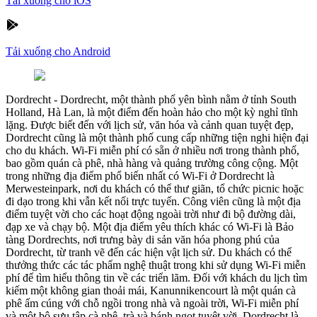
Tải xuống cho iOS
Tải xuống cho Android
Dordrecht
-
Dordrecht, một thành phố yên bình nằm ở tỉnh South
Holland, Hà Lan, là một điểm đến hoàn hảo cho một kỳ nghỉ tĩnh
lặng. Được biết đến với lịch sử, văn hóa và cảnh quan tuyệt đẹp,
Dordrecht cũng là một thành phố cung cấp những tiện nghi hiện đại
cho du khách. Wi-Fi miễn phí có sẵn ở nhiều nơi trong thành phố,
bao gồm quán cà phê, nhà hàng và quảng trường công cộng. Một
trong những địa điểm phổ biến nhất có Wi-Fi ở Dordrecht là
Merwesteinpark, nơi du khách có thể thư giãn, tổ chức picnic hoặc
đi dạo trong khi vẫn kết nối trực tuyến. Công viên cũng là một địa
điểm tuyệt vời cho các hoạt động ngoài trời như đi bộ đường dài,
đạp xe và chạy bộ. Một địa điểm yêu thích khác có Wi-Fi là Bảo
tàng Dordrechts, nơi trưng bày di sản văn hóa phong phú của
Dordrecht, từ tranh vẽ đến các hiện vật lịch sử. Du khách có thể
thưởng thức các tác phẩm nghệ thuật trong khi sử dụng Wi-Fi miễn
phí để tìm hiểu thông tin về các triển lãm. Đối với khách du lịch tìm
kiếm một không gian thoải mái, Kanunnikencourt là một quán cà
phê ấm cúng với chỗ ngồi trong nhà và ngoài trời, Wi-Fi miễn phí
và một bộ sưu tập cà phê, trà và bánh ngọt tuyệt vời. Dordrecht là