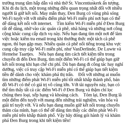
trường trung tâm hấp dẫn và nhà thờ St. Vincentiuskerk ấn tượng.
Khi đi du lịch, một trong những điều quan trọng nhất đối với nhiều
người là giữ kết nối. May mắn thay, Đen Burg có vùng phủ sóng
Wi-Fi tuyệt vời với nhiều điểm phát Wi-Fi miễn phí nơi bạn có thể
dễ dàng kết nối với internet. Tìm kiếm Wi-Fi miễn phí ở Đen Burg
rất dễ dàng, nhờ vào các quán cà phê, nhà hàng và những nơi công
cộng khác cung cấp dịch vụ này. Nếu bạn đang tìm một nơi để làm
việc hoặc kiểm tra email trong khi thưởng thức một tách cà phê
ngon, thì bạn gặp may. Nhiều quán cà phê nổi tiếng trong khu vực
cung cấp truy cập Wi-Fi miễn phí, như VanDerlinde, De Luwte và
Hemelse Taartjes. Nếu bạn đang tìm cách tiết kiệm tiền trong
chuyến đi đến Đen Burg, tìm một điểm Wi-Fi có thể giúp bạn giữ
kết nối trong khi hạn chế chi phí. Dù bạn đang đi công tác hay nghỉ
dưỡng, việc có truy cập Wi-Fi miễn phí có thể giúp bạn tiết kiệm
tiền để dành cho việc khám phá thị trấn. Đối với những ai muốn
tìm những điểm phát Wi-Fi miễn phí tốt nhất khắp thành phố, bản
đồ Wi-Fi có thể có giá trị vô cùng lớn. Với tài nguyên này, bạn có
thể tìm thấy tất cả các điểm Wi-Fi ở Đen Burg và thậm chí lọc
chúng theo loại, xếp hạng và khoảng cách. Tóm lại, Đen Burg là
một điểm đến tuyệt vời mang đến những trải nghiệm, văn hóa và
giải trí tuyệt vời. Và nếu bạn đang muốn giữ kết nối trong chuyến
thăm của mình, bạn có thể dễ dàng tìm thấy các điểm phát Wi-Fi
miễn phí trên khắp thành phố. Vậy hãy đóng gói hành lý và khám
phá Đen Burg trong khi tiết kiệm tiền!