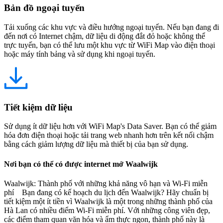
Bản đồ ngoại tuyến
Tải xuống các khu vực và điều hướng ngoại tuyến. Nếu bạn đang đi
đến nơi có Internet chậm, dữ liệu di động đắt đỏ hoặc không thể
trực tuyến, bạn có thể lưu một khu vực từ WiFi Map vào điện thoại
hoặc máy tính bảng và sử dụng khi ngoại tuyến.
Tiết kiệm dữ liệu
Sử dụng ít dữ liệu hơn với WiFi Map's Data Saver. Bạn có thể giảm
hóa đơn điện thoại hoặc tải trang web nhanh hơn trên kết nối chậm
bằng cách giảm lượng dữ liệu mà thiết bị của bạn sử dụng.
Nơi bạn có thể có được internet mở Waalwijk
Waalwijk: Thành phố với những khả năng vô hạn và Wi-Fi miễn
phí Bạn đang có kế hoạch du lịch đến Waalwijk? Hãy chuẩn bị
tiết kiệm một ít tiền vì Waalwijk là một trong những thành phố của
Hà Lan có nhiều điểm Wi-Fi miễn phí. Với những công viên đẹp,
các điểm tham quan văn hóa và ẩm thực ngon, thành phố này là