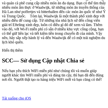
và quán cà phê cung cấp nhiều món ăn đa dạng. Bạn có thể tìm thấy
nhiều món ẩm thực ở Waalwijk, từ những món ăn truyền thống của
Hà Lan như poffertjes và bitterballen đến các món ăn quốc tế như Ý
và Trung Quốc. Tóm lại, Waalwijk là một thành phố xinh đẹp với
nhiều điều để cung cấp. Từ những tòa nhà lịch sử đến công viên
giải trí Efteling xinh đẹp, luôn có điều gì đó để xem và làm. Thêm
vào đó, với Wi-Fi miễn phí có sẵn ở nhiều khu vực công cộng, bạn
có thể giữ liên lạc và tiết kiệm tiền trong chuyến đi của mình. Vậy
nên, hãy sắp xếp hành lý và đến Waalwijk để có một trải nghiệm du
lịch khó quên.
Hiển thị thêm
SCC— Sử dụng Cập nhật Chia sẻ
Nếu bạn yêu thích WiFi miễn phí như chúng tôi và muốn giúp
người khác tìm WiFi miễn phí và đáng tin cậy, thì bạn đã đến đúng
nơi rồi. Người thật tạo ra hàng triệu WiFi mới và bạn cũng có thể!
Tải xuống cho iOS