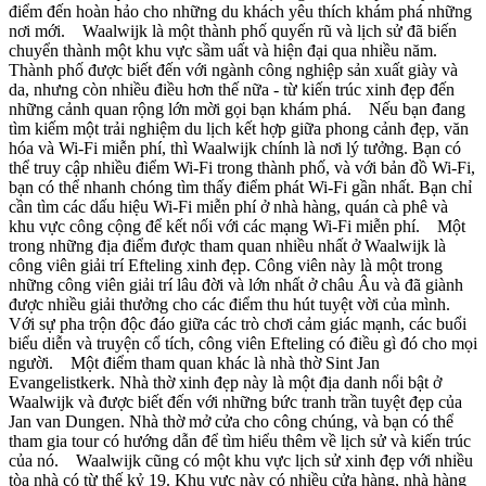
điểm đến hoàn hảo cho những du khách yêu thích khám phá những
nơi mới. Waalwijk là một thành phố quyến rũ và lịch sử đã biến
chuyển thành một khu vực sầm uất và hiện đại qua nhiều năm.
Thành phố được biết đến với ngành công nghiệp sản xuất giày và
da, nhưng còn nhiều điều hơn thế nữa - từ kiến trúc xinh đẹp đến
những cảnh quan rộng lớn mời gọi bạn khám phá. Nếu bạn đang
tìm kiếm một trải nghiệm du lịch kết hợp giữa phong cảnh đẹp, văn
hóa và Wi-Fi miễn phí, thì Waalwijk chính là nơi lý tưởng. Bạn có
thể truy cập nhiều điểm Wi-Fi trong thành phố, và với bản đồ Wi-Fi,
bạn có thể nhanh chóng tìm thấy điểm phát Wi-Fi gần nhất. Bạn chỉ
cần tìm các dấu hiệu Wi-Fi miễn phí ở nhà hàng, quán cà phê và
khu vực công cộng để kết nối với các mạng Wi-Fi miễn phí. Một
trong những địa điểm được tham quan nhiều nhất ở Waalwijk là
công viên giải trí Efteling xinh đẹp. Công viên này là một trong
những công viên giải trí lâu đời và lớn nhất ở châu Âu và đã giành
được nhiều giải thưởng cho các điểm thu hút tuyệt vời của mình.
Với sự pha trộn độc đáo giữa các trò chơi cảm giác mạnh, các buổi
biểu diễn và truyện cổ tích, công viên Efteling có điều gì đó cho mọi
người. Một điểm tham quan khác là nhà thờ Sint Jan
Evangelistkerk. Nhà thờ xinh đẹp này là một địa danh nổi bật ở
Waalwijk và được biết đến với những bức tranh trần tuyệt đẹp của
Jan van Dungen. Nhà thờ mở cửa cho công chúng, và bạn có thể
tham gia tour có hướng dẫn để tìm hiểu thêm về lịch sử và kiến trúc
của nó. Waalwijk cũng có một khu vực lịch sử xinh đẹp với nhiều
tòa nhà có từ thế kỷ 19. Khu vực này có nhiều cửa hàng, nhà hàng