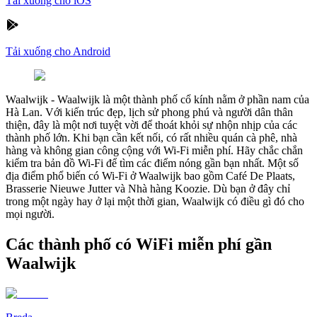
Tải xuống cho iOS
Tải xuống cho Android
Waalwijk
-
Waalwijk là một thành phố cổ kính nằm ở phần nam của
Hà Lan. Với kiến trúc đẹp, lịch sử phong phú và người dân thân
thiện, đây là một nơi tuyệt vời để thoát khỏi sự nhộn nhịp của các
thành phố lớn. Khi bạn cần kết nối, có rất nhiều quán cà phê, nhà
hàng và không gian công cộng với Wi-Fi miễn phí. Hãy chắc chắn
kiểm tra bản đồ Wi-Fi để tìm các điểm nóng gần bạn nhất. Một số
địa điểm phổ biến có Wi-Fi ở Waalwijk bao gồm Café De Plaats,
Brasserie Nieuwe Jutter và Nhà hàng Koozie. Dù bạn ở đây chỉ
trong một ngày hay ở lại một thời gian, Waalwijk có điều gì đó cho
mọi người.
Các thành phố có WiFi miễn phí gần
Waalwijk