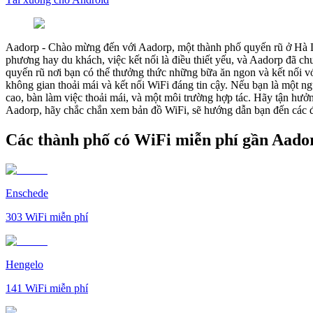
Aadorp
-
Chào mừng đến với Aadorp, một thành phố quyến rũ ở Hà L
phương hay du khách, việc kết nối là điều thiết yếu, và Aadorp đã 
quyến rũ nơi bạn có thể thưởng thức những bữa ăn ngon và kết nối v
không gian thoải mái và kết nối WiFi đáng tin cậy. Nếu bạn là một n
cao, bàn làm việc thoải mái, và một môi trường hợp tác. Hãy tận hưởn
Aadorp, hãy chắc chắn xem bản đồ WiFi, sẽ hướng dẫn bạn đến các đi
Các thành phố có WiFi miễn phí gần Aado
Enschede
303
WiFi miễn phí
Hengelo
141
WiFi miễn phí