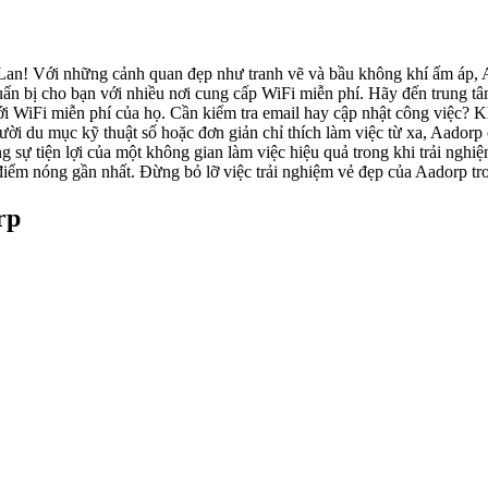
an! Với những cảnh quan đẹp như tranh vẽ và bầu không khí ấm áp, A
chuẩn bị cho bạn với nhiều nơi cung cấp WiFi miễn phí. Hãy đến trung 
ới WiFi miễn phí của họ. Cần kiểm tra email hay cập nhật công việc?
gười du mục kỹ thuật số hoặc đơn giản chỉ thích làm việc từ xa, Aador
g sự tiện lợi của một không gian làm việc hiệu quả trong khi trải ngh
ểm nóng gần nhất. Đừng bỏ lỡ việc trải nghiệm vẻ đẹp của Aadorp tro
rp