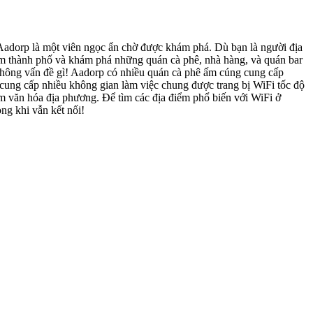
adorp là một viên ngọc ẩn chờ được khám phá. Dù bạn là người địa
tâm thành phố và khám phá những quán cà phê, nhà hàng, và quán bar
 Không vấn đề gì! Aadorp có nhiều quán cà phê ấm cúng cung cấp
p cung cấp nhiều không gian làm việc chung được trang bị WiFi tốc độ
iệm văn hóa địa phương. Để tìm các địa điểm phổ biến với WiFi ở
ng khi vẫn kết nối!