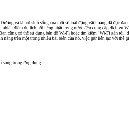
ơng và là nơi sinh sống của một số loài động vật hoang dã độc đáo nh
, nhiều điểm du lịch nổi tiếng nhất trong nước đều cung cấp dịch vụ Wi
ạn cũng có thể sử dụng bản đồ Wi-Fi hoặc tìm kiếm "Wi-Fi gần tôi" đ
ắng trên một trong nhiều bãi biển của nó, việc giữ liên lạc với thế g
bổ sung trong ứng dụng