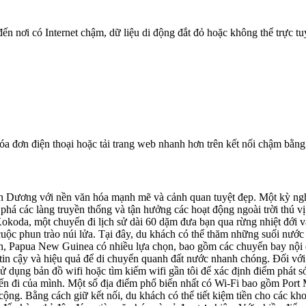
n nơi có Internet chậm, dữ liệu di động đắt đỏ hoặc không thể trực t
óa đơn điện thoại hoặc tải trang web nhanh hơn trên kết nối chậm bằng
Dương với nền văn hóa mạnh mẽ và cảnh quan tuyệt đẹp. Một kỳ nghỉ 
 phá các làng truyền thống và tận hưởng các hoạt động ngoài trời thú v
oda, một chuyến đi lịch sử dài 60 dặm đưa bạn qua rừng nhiệt đới và
t cuộc phun trào núi lửa. Tại đây, du khách có thể thăm những suối n
h, Papua New Guinea có nhiều lựa chọn, bao gồm các chuyến bay nội đị
in cậy và hiệu quả để di chuyển quanh đất nước nhanh chóng. Đối với n
sử dụng bản đồ wifi hoặc tìm kiếm wifi gần tôi để xác định điểm phá
huyến đi của mình. Một số địa điểm phổ biến nhất có Wi-Fi bao gồm P
ộng. Bằng cách giữ kết nối, du khách có thể tiết kiệm tiền cho các khoả