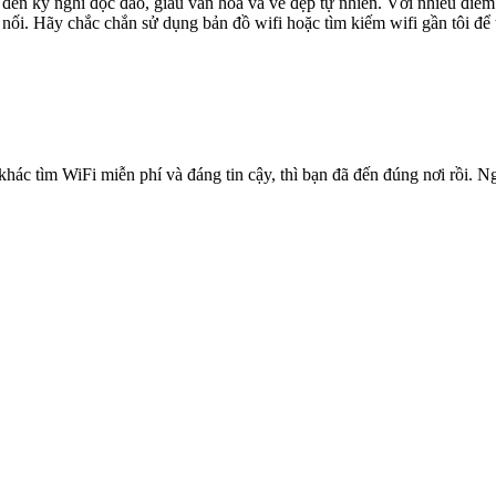
n kỳ nghỉ độc đáo, giàu văn hóa và vẻ đẹp tự nhiên. Với nhiều điểm t
 nối. Hãy chắc chắn sử dụng bản đồ wifi hoặc tìm kiếm wifi gần tôi để 
ác tìm WiFi miễn phí và đáng tin cậy, thì bạn đã đến đúng nơi rồi. Ngư