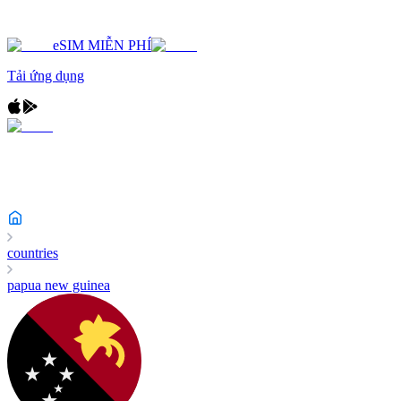
eSIM MIỄN PHÍ
Tải ứng dụng
countries
papua new guinea