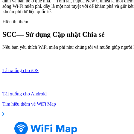
đình và bạn bè ở quê nhà. Tóm lại, Papua New Guinea là một điểm đế
sóng Wi-Fi miễn phí, đây là một nơi tuyệt vời để khám phá và giữ kết
khoản phí dữ liệu quốc tế.
Hiển thị thêm
SCC— Sử dụng Cập nhật Chia sẻ
Nếu bạn yêu thích WiFi miễn phí như chúng tôi và muốn giúp người kh
Tải xuống cho iOS
Tải xuống cho Android
Tìm hiểu thêm về WiFi Map