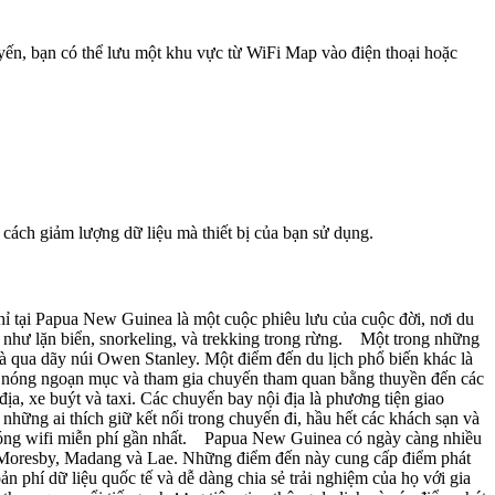
uyến, bạn có thể lưu một khu vực từ WiFi Map vào điện thoại hoặc
 cách giảm lượng dữ liệu mà thiết bị của bạn sử dụng.
tại Papua New Guinea là một cuộc phiêu lưu của cuộc đời, nơi du
ị như lặn biển, snorkeling, và trekking trong rừng. Một trong những
 qua dãy núi Owen Stanley. Một điểm đến du lịch phổ biến khác là
ước nóng ngoạn mục và tham gia chuyến tham quan bằng thuyền đến các
a, xe buýt và taxi. Các chuyến bay nội địa là phương tiện giao
hững ai thích giữ kết nối trong chuyến đi, hầu hết các khách sạn và
t sóng wifi miễn phí gần nhất. Papua New Guinea có ngày càng nhiều
ort Moresby, Madang và Lae. Những điểm đến này cung cấp điểm phát
n phí dữ liệu quốc tế và dễ dàng chia sẻ trải nghiệm của họ với gia