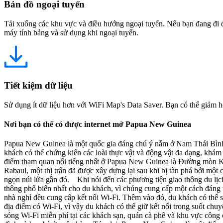
Bản đồ ngoại tuyến
Tải xuống các khu vực và điều hướng ngoại tuyến. Nếu bạn đang đi đế
máy tính bảng và sử dụng khi ngoại tuyến.
Tiết kiệm dữ liệu
Sử dụng ít dữ liệu hơn với WiFi Map's Data Saver. Bạn có thể giảm h
Nơi bạn có thể có được internet mở Papua New Guinea
Papua New Guinea là một quốc gia đáng chú ý nằm ở Nam Thái Bình 
khách có thể chứng kiến các loài thực vật và động vật đa dạng, khám
điểm tham quan nổi tiếng nhất ở Papua New Guinea là Đường mòn Kok
Rabaul, một thị trấn đã được xây dựng lại sau khi bị tàn phá bởi mộ
ngọn núi lửa gần đó. Khi nói đến các phương tiện giao thông du lịc
thông phổ biến nhất cho du khách, vì chúng cung cấp một cách đáng t
nhà nghỉ đều cung cấp kết nối Wi-Fi. Thêm vào đó, du khách có thể 
địa điểm có Wi-Fi, vì vậy du khách có thể giữ kết nối trong suốt c
sóng Wi-Fi miễn phí tại các khách sạn, quán cà phê và khu vực công c