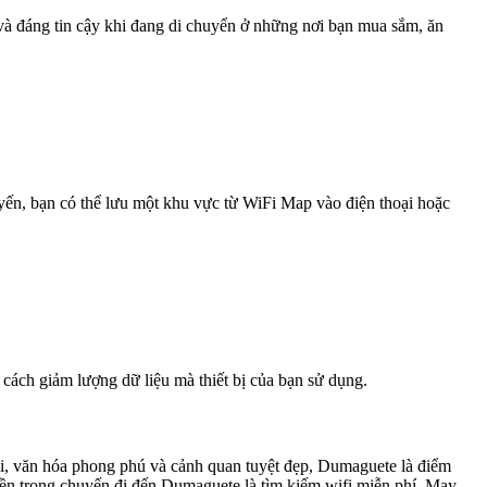
 và đáng tin cậy khi đang di chuyển ở những nơi bạn mua sắm, ăn
uyến, bạn có thể lưu một khu vực từ WiFi Map vào điện thoại hoặc
 cách giảm lượng dữ liệu mà thiết bị của bạn sử dụng.
ái, văn hóa phong phú và cảnh quan tuyệt đẹp, Dumaguete là điểm
ền trong chuyến đi đến Dumaguete là tìm kiếm wifi miễn phí. May