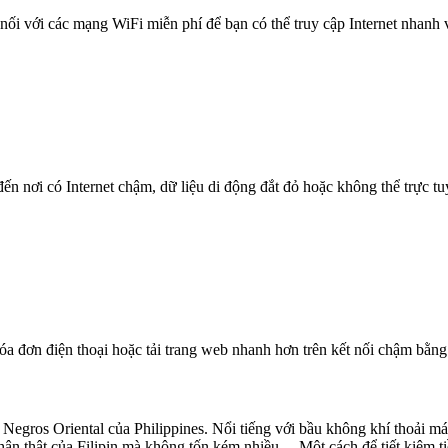
nối với các mạng WiFi miễn phí để bạn có thể truy cập Internet nhanh
n nơi có Internet chậm, dữ liệu di động đắt đỏ hoặc không thể trực t
óa đơn điện thoại hoặc tải trang web nhanh hơn trên kết nối chậm bằng
egros Oriental của Philippines. Nổi tiếng với bầu không khí thoải m
ân thật của Filipin mà không tốn kém nhiều. Một cách để tiết kiệm ti