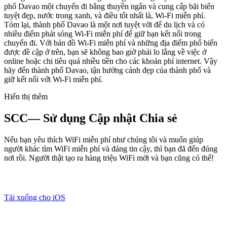
phố Davao một chuyến đi bằng thuyền ngắn và cung cấp bãi biển
tuyệt đẹp, nước trong xanh, và điều tốt nhất là, Wi-Fi miễn phí.
Tóm lại, thành phố Davao là một nơi tuyệt vời để du lịch và có
nhiều điểm phát sóng Wi-Fi miễn phí để giữ bạn kết nối trong
chuyến đi. Với bản đồ Wi-Fi miễn phí và những địa điểm phổ biến
được đề cập ở trên, bạn sẽ không bao giờ phải lo lắng về việc ở
online hoặc chi tiêu quá nhiều tiền cho các khoản phí internet. Vậy
hãy đến thành phố Davao, tận hưởng cảnh đẹp của thành phố và
giữ kết nối với Wi-Fi miễn phí.
Hiển thị thêm
SCC— Sử dụng Cập nhật Chia sẻ
Nếu bạn yêu thích WiFi miễn phí như chúng tôi và muốn giúp
người khác tìm WiFi miễn phí và đáng tin cậy, thì bạn đã đến đúng
nơi rồi. Người thật tạo ra hàng triệu WiFi mới và bạn cũng có thể!
Tải xuống cho iOS