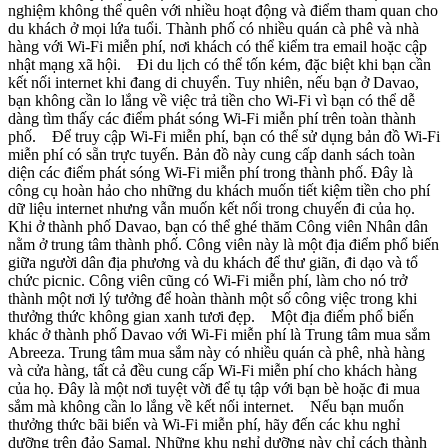
nghiệm không thể quên với nhiều hoạt động và điểm tham quan cho
du khách ở mọi lứa tuổi. Thành phố có nhiều quán cà phê và nhà
hàng với Wi-Fi miễn phí, nơi khách có thể kiểm tra email hoặc cập
nhật mạng xã hội. Đi du lịch có thể tốn kém, đặc biệt khi bạn cần
kết nối internet khi đang di chuyển. Tuy nhiên, nếu bạn ở Davao,
bạn không cần lo lắng về việc trả tiền cho Wi-Fi vì bạn có thể dễ
dàng tìm thấy các điểm phát sóng Wi-Fi miễn phí trên toàn thành
phố. Để truy cập Wi-Fi miễn phí, bạn có thể sử dụng bản đồ Wi-Fi
miễn phí có sẵn trực tuyến. Bản đồ này cung cấp danh sách toàn
diện các điểm phát sóng Wi-Fi miễn phí trong thành phố. Đây là
công cụ hoàn hảo cho những du khách muốn tiết kiệm tiền cho phí
dữ liệu internet nhưng vẫn muốn kết nối trong chuyến đi của họ.
Khi ở thành phố Davao, bạn có thể ghé thăm Công viên Nhân dân
nằm ở trung tâm thành phố. Công viên này là một địa điểm phổ biến
giữa người dân địa phương và du khách để thư giãn, đi dạo và tổ
chức picnic. Công viên cũng có Wi-Fi miễn phí, làm cho nó trở
thành một nơi lý tưởng để hoàn thành một số công việc trong khi
thưởng thức không gian xanh tươi đẹp. Một địa điểm phổ biến
khác ở thành phố Davao với Wi-Fi miễn phí là Trung tâm mua sắm
Abreeza. Trung tâm mua sắm này có nhiều quán cà phê, nhà hàng
và cửa hàng, tất cả đều cung cấp Wi-Fi miễn phí cho khách hàng
của họ. Đây là một nơi tuyệt vời để tụ tập với bạn bè hoặc đi mua
sắm mà không cần lo lắng về kết nối internet. Nếu bạn muốn
thưởng thức bãi biển và Wi-Fi miễn phí, hãy đến các khu nghỉ
dưỡng trên đảo Samal. Những khu nghỉ dưỡng này chỉ cách thành