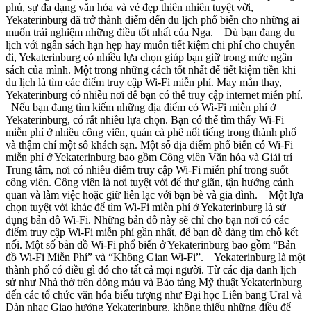
phú, sự đa dạng văn hóa và vẻ đẹp thiên nhiên tuyệt vời,
Yekaterinburg đã trở thành điểm đến du lịch phổ biến cho những ai
muốn trải nghiệm những điều tốt nhất của Nga. Dù bạn đang du
lịch với ngân sách hạn hẹp hay muốn tiết kiệm chi phí cho chuyến
đi, Yekaterinburg có nhiều lựa chọn giúp bạn giữ trong mức ngân
sách của mình. Một trong những cách tốt nhất để tiết kiệm tiền khi
du lịch là tìm các điểm truy cập Wi-Fi miễn phí. May mắn thay,
Yekaterinburg có nhiều nơi để bạn có thể truy cập internet miễn phí.
Nếu bạn đang tìm kiếm những địa điểm có Wi-Fi miễn phí ở
Yekaterinburg, có rất nhiều lựa chọn. Bạn có thể tìm thấy Wi-Fi
miễn phí ở nhiều công viên, quán cà phê nổi tiếng trong thành phố
và thậm chí một số khách sạn. Một số địa điểm phổ biến có Wi-Fi
miễn phí ở Yekaterinburg bao gồm Công viên Văn hóa và Giải trí
Trung tâm, nơi có nhiều điểm truy cập Wi-Fi miễn phí trong suốt
công viên. Công viên là nơi tuyệt vời để thư giãn, tận hưởng cảnh
quan và làm việc hoặc giữ liên lạc với bạn bè và gia đình. Một lựa
chọn tuyệt vời khác để tìm Wi-Fi miễn phí ở Yekaterinburg là sử
dụng bản đồ Wi-Fi. Những bản đồ này sẽ chỉ cho bạn nơi có các
điểm truy cập Wi-Fi miễn phí gần nhất, để bạn dễ dàng tìm chỗ kết
nối. Một số bản đồ Wi-Fi phổ biến ở Yekaterinburg bao gồm “Bản
đồ Wi-Fi Miễn Phí” và “Không Gian Wi-Fi”. Yekaterinburg là một
thành phố có điều gì đó cho tất cả mọi người. Từ các địa danh lịch
sử như Nhà thờ trên dòng máu và Bảo tàng Mỹ thuật Yekaterinburg
đến các tổ chức văn hóa biểu tượng như Đại học Liên bang Ural và
Dàn nhạc Giao hưởng Yekaterinburg, không thiếu những điều để