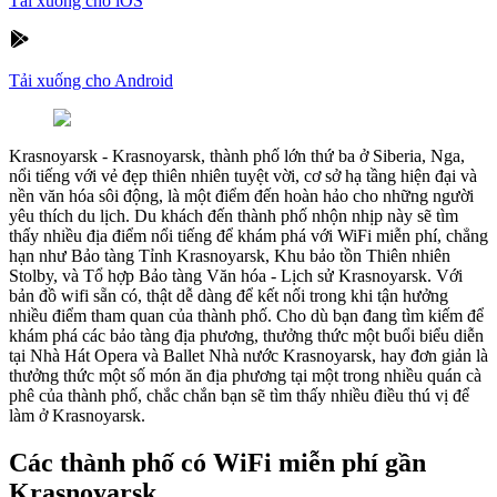
Tải xuống cho iOS
Tải xuống cho Android
Krasnoyarsk
-
Krasnoyarsk, thành phố lớn thứ ba ở Siberia, Nga,
nổi tiếng với vẻ đẹp thiên nhiên tuyệt vời, cơ sở hạ tầng hiện đại và
nền văn hóa sôi động, là một điểm đến hoàn hảo cho những người
yêu thích du lịch. Du khách đến thành phố nhộn nhịp này sẽ tìm
thấy nhiều địa điểm nổi tiếng để khám phá với WiFi miễn phí, chẳng
hạn như Bảo tàng Tỉnh Krasnoyarsk, Khu bảo tồn Thiên nhiên
Stolby, và Tổ hợp Bảo tàng Văn hóa - Lịch sử Krasnoyarsk. Với
bản đồ wifi sẵn có, thật dễ dàng để kết nối trong khi tận hưởng
nhiều điểm tham quan của thành phố. Cho dù bạn đang tìm kiếm để
khám phá các bảo tàng địa phương, thưởng thức một buổi biểu diễn
tại Nhà Hát Opera và Ballet Nhà nước Krasnoyarsk, hay đơn giản là
thưởng thức một số món ăn địa phương tại một trong nhiều quán cà
phê của thành phố, chắc chắn bạn sẽ tìm thấy nhiều điều thú vị để
làm ở Krasnoyarsk.
Các thành phố có WiFi miễn phí gần
Krasnoyarsk