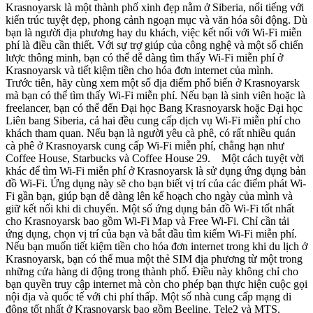
Krasnoyarsk là một thành phố xinh đẹp nằm ở Siberia, nổi tiếng với
kiến trúc tuyệt đẹp, phong cảnh ngoạn mục và văn hóa sôi động. Dù
bạn là người địa phương hay du khách, việc kết nối với Wi-Fi miễn
phí là điều cần thiết. Với sự trợ giúp của công nghệ và một số chiến
lược thông minh, bạn có thể dễ dàng tìm thấy Wi-Fi miễn phí ở
Krasnoyarsk và tiết kiệm tiền cho hóa đơn internet của mình.
Trước tiên, hãy cùng xem một số địa điểm phổ biến ở Krasnoyarsk
mà bạn có thể tìm thấy Wi-Fi miễn phí. Nếu bạn là sinh viên hoặc là
freelancer, bạn có thể đến Đại học Bang Krasnoyarsk hoặc Đại học
Liên bang Siberia, cả hai đều cung cấp dịch vụ Wi-Fi miễn phí cho
khách tham quan. Nếu bạn là người yêu cà phê, có rất nhiều quán
cà phê ở Krasnoyarsk cung cấp Wi-Fi miễn phí, chẳng hạn như
Coffee House, Starbucks và Coffee House 29. Một cách tuyệt vời
khác để tìm Wi-Fi miễn phí ở Krasnoyarsk là sử dụng ứng dụng bản
đồ Wi-Fi. Ứng dụng này sẽ cho bạn biết vị trí của các điểm phát Wi-
Fi gần bạn, giúp bạn dễ dàng lên kế hoạch cho ngày của mình và
giữ kết nối khi di chuyển. Một số ứng dụng bản đồ Wi-Fi tốt nhất
cho Krasnoyarsk bao gồm Wi-Fi Map và Free Wi-Fi. Chỉ cần tải
ứng dụng, chọn vị trí của bạn và bắt đầu tìm kiếm Wi-Fi miễn phí.
Nếu bạn muốn tiết kiệm tiền cho hóa đơn internet trong khi du lịch ở
Krasnoyarsk, bạn có thể mua một thẻ SIM địa phương từ một trong
những cửa hàng di động trong thành phố. Điều này không chỉ cho
bạn quyền truy cập internet mà còn cho phép bạn thực hiện cuộc gọi
nội địa và quốc tế với chi phí thấp. Một số nhà cung cấp mạng di
động tốt nhất ở Krasnoyarsk bao gồm Beeline, Tele2 và MTS.