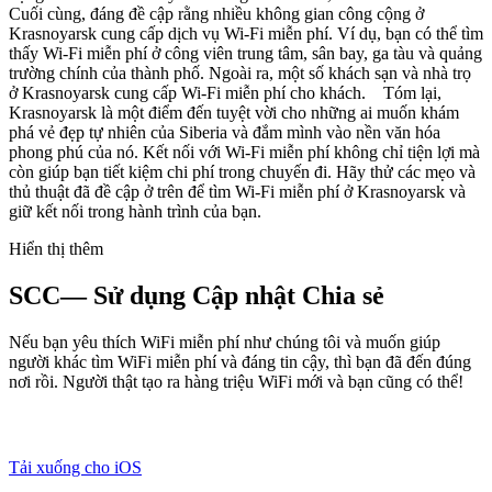
Cuối cùng, đáng đề cập rằng nhiều không gian công cộng ở
Krasnoyarsk cung cấp dịch vụ Wi-Fi miễn phí. Ví dụ, bạn có thể tìm
thấy Wi-Fi miễn phí ở công viên trung tâm, sân bay, ga tàu và quảng
trường chính của thành phố. Ngoài ra, một số khách sạn và nhà trọ
ở Krasnoyarsk cung cấp Wi-Fi miễn phí cho khách. Tóm lại,
Krasnoyarsk là một điểm đến tuyệt vời cho những ai muốn khám
phá vẻ đẹp tự nhiên của Siberia và đắm mình vào nền văn hóa
phong phú của nó. Kết nối với Wi-Fi miễn phí không chỉ tiện lợi mà
còn giúp bạn tiết kiệm chi phí trong chuyến đi. Hãy thử các mẹo và
thủ thuật đã đề cập ở trên để tìm Wi-Fi miễn phí ở Krasnoyarsk và
giữ kết nối trong hành trình của bạn.
Hiển thị thêm
SCC— Sử dụng Cập nhật Chia sẻ
Nếu bạn yêu thích WiFi miễn phí như chúng tôi và muốn giúp
người khác tìm WiFi miễn phí và đáng tin cậy, thì bạn đã đến đúng
nơi rồi. Người thật tạo ra hàng triệu WiFi mới và bạn cũng có thể!
Tải xuống cho iOS