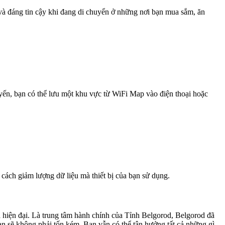
 và đáng tin cậy khi đang di chuyển ở những nơi bạn mua sắm, ăn
uyến, bạn có thể lưu một khu vực từ WiFi Map vào điện thoại hoặc
 cách giảm lượng dữ liệu mà thiết bị của bạn sử dụng.
 hiện đại. Là trung tâm hành chính của Tỉnh Belgorod, Belgorod đã
n sẽ không phải tốn kém. Bạn vẫn có thể tận hưởng tất cả những gì