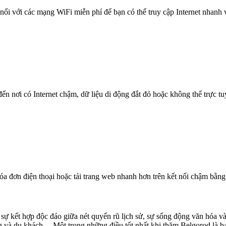
nối với các mạng WiFi miễn phí để bạn có thể truy cập Internet nhanh
n nơi có Internet chậm, dữ liệu di động đắt đỏ hoặc không thể trực t
óa đơn điện thoại hoặc tải trang web nhanh hơn trên kết nối chậm bằng
ự kết hợp độc đáo giữa nét quyến rũ lịch sử, sự sống động văn hóa và
ng và du khách. Một trong những điều tốt nhất khi thăm Belgorod là bạ