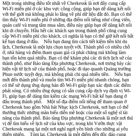
Một trong những điều tốt nhất về Cherkessk là nơi đây cung cấp
Wi-Fi miễn phí ở các khu vực công cộng, giúp bạn dễ dàng kết nối
với thế giới mà không phải lo lắng về phí dữ liệu đắt đỏ. Bạn có thể
tìm thấy Wi-Fi miễn phí ở những địa điểm nổi tiếng như công viên,
quán café và trung tâm mua sắm, điều này giúp bạn dễ dàng kết nối
khi di chuyển. Hầu hết các khách sạn trong thành phố cũng cung
cấp Wi-Fi miễn phí cho khách, có nghĩa là bạn có thể giữ kết nối bất
kể bạn đang ở đâu. Nếu bạn đang tìm cách tiết kiệm tiền khi du
lịch, Cherkessk là một lựa chọn tuyệt vời. Thành phố có nhiều chỗ
ở, nhà hàng và điểm tham quan giá cả phải chăng mà không làm
bạn tốn kém quá nhiều. Bạn có thể khám phá các di tích lịch sử của
thành phố, như Bảo tàng Địa phương Cherkessk, nơi trưng bày các
hiện vật từ lịch sử của thành phố, hoặc đi dạo quanh Quảng trường
Phun nước tuyệt đẹp, mà không phải chi quá nhiều tiền. Nếu bạn
mới đến thành phố và muốn tìm Wi-Fi miễn phí nhanh chóng, bạn
có thể sử dụng ứng dụng bản đồ Wi-Fi giúp bạn xác định các điểm
phát sóng. Có nhiều ứng dụng có sẵn cung cấp dịch vụ định vị Wi-
Fi, giúp bạn dễ dàng tìm kiếm các mạng Wi-Fi bất kể bạn đang ở
đâu trong thành phố. Một số địa điểm nổi tiếng để tham quan ở
Cherkessk bao gồm Nhà hát Nhạc kịch Cherkessk, nơi bạn có thể
thưởng thức những màn biểu diễn mê hoặc của một số nghệ sĩ tài
năng của thành phố. Bảo tàng Địa phương Cherkessk là một nơi thú
vị để tìm hiểu về lịch sử của khu vực, trong khi Vườn thực vật
Cherkessk mang lại một nơi nghỉ ngơi yên bình cho những ai yêu
thiên nhiên. Tóm lại, Cherkessk là một điểm đến độc đáo cung