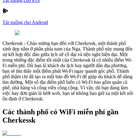
Tải xuống cho iOS
Tải xuống cho Android
Cherkessk
-
Chào mừng bạn đến với Cherkessk, một thành phố
xinh đẹp nằm ở phần phía nam của Nga. Thành phố này mang đến
sự kết hợp độc đáo giữa lịch sử cổ đại và tiện nghi hiện đại. Một
trong những đặc điểm tốt nhất của Cherkessk là có nhiều điểm Wi-
Fi miễn phí. Dù bạn là khách du lịch hay người dân địa phương,
bạn sẽ tìm thấy một điểm phát Wi-Fi ngay quanh góc phố. Thành
phố thậm chí đã tạo ra một bản đồ Wi-Fi để giúp du khách dễ dàng
tìm đường. Một số địa điểm phổ biến có Wi-Fi bao gồm quán cà
phê, nhà hàng và công viên công cộng. Vì vậy, dù bạn đang làm
việc hay đơn giản là lướt web, bạn sẽ không bao giờ xa một kết nối
ổn định ở Cherkessk.
Các thành phố có WiFi miễn phí gần
Cherkessk