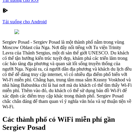
Tải xuống cho iOS
Tải xuống cho Android
Sergiev Posad
-
Sergiev Posad là một thành phố nằm trong vùng
Moscow Oblast của Nga. Nơi đây nổi tiếng với Tu viện Trinity
Lavra của Thánh Sergius, một di sản thế giới UNESCO. Du khách
có thể tận hưởng kiến trúc tuyệt đẹp, khám phá các triển lãm trong
các bảo tàng địa phương và quan sát lối sống truyền thống của
người Nga. Ngoài ra, cả người dân địa phương và khách du lịch đều
có thể dễ dàng truy cập internet, vì có nhiều địa điểm phổ biến với
Wi-Fi miễn phí. Chẳng hạn, trung tâm mua sắm Krasny Voskhod và
nhà hàng Babushka chỉ là hai nơi mà du khách có thể tìm thấy Wi-Fi
miễn phí. Thêm vào đó, du khách có thể sử dụng bản đồ Wi-Fi để
xác định các điểm truy cập khác trong thành phố. Sergiev Posad
chắc chắn đáng để tham quan vì ý nghĩa văn hóa và sự thuận tiện về
Wi-Fi.
Các thành phố có WiFi miễn phí gần
Sergiev Posad