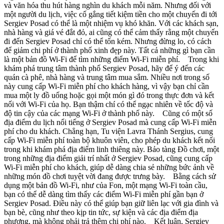
và văn hóa thu hút hàng nghìn du khách mỗi năm. Nhưng đối với
một người du lịch, việc cố gắng tiết kiệm tiền cho một chuyến đi tới
Sergiev Posad có thể là một nhiệm vụ khó khăn. Với các khách sạn,
nhà hàng và giá vé đắt đỏ, ai cũng có thể cảm thấy rằng một chuyến
đi đến Sergiev Posad chỉ có thể tốn kém. Nhưng đừng lo, có cách
để giảm chi phí ở thành phố xinh đẹp này. Tất cả những gì bạn cần
là một bản đồ Wi-Fi để tìm những điểm Wi-Fi miễn phí. Trong khi
khám phá trung tâm thành phố Sergiev Posad, hãy để ý đến các
quán cà phê, nhà hàng và trung tâm mua sắm. Nhiều nơi trong số
này cung cấp Wi-Fi miễn phí cho khách hàng, vì vậy bạn chỉ cần
mua một ly đồ uống hoặc gọi một món gì đó trong thực đơn và kết
nối với Wi-Fi của họ. Bạn thậm chí có thể ngạc nhiên về tốc độ và
độ tin cậy của các mạng Wi-Fi ở thành phố này. Cũng có một số
địa điểm du lịch nổi tiếng ở Sergiev Posad mà cung cấp Wi-Fi miễn
phí cho du khách. Chẳng hạn, Tu viện Lavra Thánh Sergius, cung
cấp Wi-Fi miễn phí toàn bộ khuôn viên, cho phép du khách kết nối
trong khi khám phá địa điểm linh thiêng này. Bảo tàng Đồ chơi, một
trong những địa điểm giải trí nhất ở Sergiev Posad, cũng cung cấp
Wi-Fi miễn phí cho khách, giúp dễ dàng chia sẻ những bức ảnh về
những món đồ chơi tuyệt vời đang được trưng bày. Bằng cách sử
dụng một bản đồ Wi-Fi, như của Fon, một mạng Wi-Fi toàn cầu,
bạn có thể dễ dàng tìm thấy các điểm Wi-Fi miễn phí gần bạn ở
Sergiev Posad. Điều này có thể giúp bạn giữ liên lạc với gia đình và
bạn bè, cũng như theo kịp tin tức, sự kiện và các địa điểm địa
phương, mà không phải trả thêm chi phí nào. Kết luận, Sergiev