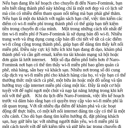
Nếu bạn đang lên kế hoạch cho chuyến đi đến Naro-Fominsk, bạn
nên biết rằng thành phố này không chỉ là một nơi đẹp và có lịch sử
mà còn có nhiều điểm tham quan nổi tiếng mà bạn phải ghé thăm.
Nếu bạn là một du khách với ngân sách hạn chế, việc tìm kiếm các
điểm có wi-fi miễn phí trong thành phố có thể giúp bạn tiết kiệm
tiền trong chuyến đi của mình. Một trong những cách tốt nhất để
tìm wi-fi miễn phí ở Naro-Fominsk là sử dụng bản đồ wi-fi. Nhiều
trang web và ứng dụng cung cấp bản đồ chi tiết về tất cả các điểm
wi-fi công cộng trong thành phố, giúp bạn dễ dàng tìm thấy kết nối
miễn phí. Điều này cực kỳ hữu ích khi bạn đang đi dạo, khám phá
thành phố và cần gửi email, kiểm tra tài khoản mạng xã hội hoặc
đơn giản là lướt internet. Một số địa điểm phổ biến hơn ở Naro-
Fominsk nơi bạn có thể tìm thấy wi-fi miễn phí bao gồm quán cà
phê, nhà hàng, sân bay và khách sạn. Nhiều nơi trong số đó cung
cấp dịch vụ wi-fi miễn phí cho khách hàng của họ, vì vậy bạn có thể
thưởng thức một tách cà phê, một bữa ăn hoặc một đồ uống và tận
hưởng truy cập internet miễn phí cùng một lúc. Đây là một cơ hội
tuyệt vời để nghỉ ngơi một chút và nạp lại năng lượng trong khi kết
nối với thế giới. Khi du lịch đến Naro-Fominsk, việc lên kế hoạch
trước và đảm bảo rằng bạn có quyền truy cập vào wi-fi miễn phí là
rất quan trọng. Với rất nhiều địa điểm để khám phá và các hoạt
động để thực hiện, có một kết nối internet đáng tin cậy có thể là một
cứu cánh. Cho dù bạn đang tìm kiếm hướng đi, đặt phòng khách
sạn, hay giữ liên lạc với những người thân yêu, wi-fi miễn phí là
một cách tuyệt vời để tiết kiệm tiền và giữ liên lạc trong chuyến đi