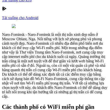
Tải xuống cho iOS
Tải xuống cho Android
Naro-Fominsk
-
Naro-Fominsk là một thị trấn xinh đẹp nằm ở
Moscow Oblast, Nga. Nổi tiếng với lịch sử phong phú và phong
cảnh tuyệt đẹp, Naro-Fominsk có nhiều địa điểm phổ biến nơi du
khách có thể truy cập Wi-Fi miễn phí. Một trong những địa điểm
như vậy là Thư viện Trung tâm Naro-Fominsk, nơi cung cấp truy
cập internet miễn phí cho du khách suốt cả ngày. Quảng trường thị
trấn cũng là một nơi tuyệt vời để thư giãn và lướt web bằng Wi-Fi
miễn phí có sẵn ở đó. Ngoài ra, còn có một vài quán cà phê và nhà
hàng quanh thị trấn có cung cấp Wi-Fi miễn phí cho khách hàng.
Du khách có thể dễ dàng xác định tất cả các điểm truy cập bằng
cách sử dụng bản đồ Wi-Fi Naro-Fominsk, cung cấp thông tin cập
nhật về nơi tìm Wi-Fi miễn phí trong thị trấn. Với tất cả những lựa
chọn tuyệt vời này, du khách đến Naro-Fominsk có thể dễ dàng duy
trì kết nối trong khi tận hưởng tất cả những gì thị trấn có để cung
cấp.
Các thành phố có WiFi miễn phí gần