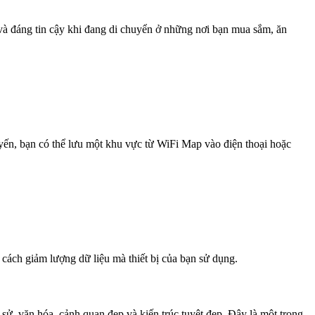
 và đáng tin cậy khi đang di chuyển ở những nơi bạn mua sắm, ăn
uyến, bạn có thể lưu một khu vực từ WiFi Map vào điện thoại hoặc
 cách giảm lượng dữ liệu mà thiết bị của bạn sử dụng.
ử, văn hóa, cảnh quan đẹp và kiến trúc tuyệt đẹp. Đây là một trong