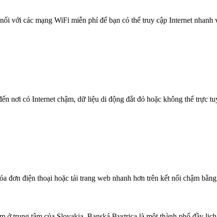
nối với các mạng WiFi miễn phí để bạn có thể truy cập Internet nhanh
n nơi có Internet chậm, dữ liệu di động đắt đỏ hoặc không thể trực t
óa đơn điện thoại hoặc tải trang web nhanh hơn trên kết nối chậm bằng
 trung tâm của Slovakia, Banská Bystrica là một thành phố đầy lịch s