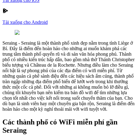
Tải xuống cho iOS
Tải xuống cho Android
Seraing
-
Seraing là một thành phố xinh đẹp nằm trong tỉnh Liège ở
Bỉ. Đây là điểm đến hoàn hảo cho những ai muốn khám phá các
trung tâm thành phố quyến rũ và di sản văn hóa phong phú. Thành
phố có nhiều kiến trúc hấp dẫn, bao gồm nhà thờ Thánh Christopher
biểu tượng và Château de la Rochette. Nhưng điều làm cho Seraing
nổi bật là sự phong phú của các địa điểm có wifi miễn phí. Từ
những quán cà phê sành điệu đến các hiệu sách ấm cúng, thành phố
tràn ngập những địa điểm phổ biến để lướt web trong khi thưởng
thức một cốc cà phê. Đối với những ai không muốn bỏ lỡ điều gì,
chúng tôi khuyên bạn nên kiểm tra bản đồ wifi để tìm những lựa
chọn tốt nhất cho việc kết nối trong suốt chuyến thăm của bạn. Cho
dù bạn là sinh viên hay một chuyên gia bận rộn, Seraing là điểm đến
hoàn hảo cho một kỳ nghỉ thoải mái với wifi tuyệt vời.
Các thành phố có WiFi miễn phí gần
Seraing