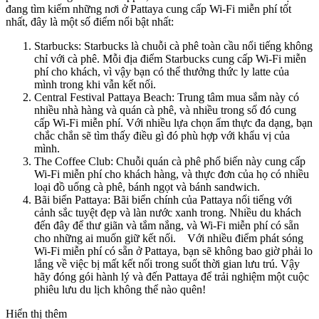
đang tìm kiếm những nơi ở Pattaya cung cấp Wi-Fi miễn phí tốt
nhất, đây là một số điểm nổi bật nhất:
Starbucks: Starbucks là chuỗi cà phê toàn cầu nổi tiếng không
chỉ với cà phê. Mỗi địa điểm Starbucks cung cấp Wi-Fi miễn
phí cho khách, vì vậy bạn có thể thưởng thức ly latte của
mình trong khi vẫn kết nối.
Central Festival Pattaya Beach: Trung tâm mua sắm này có
nhiều nhà hàng và quán cà phê, và nhiều trong số đó cung
cấp Wi-Fi miễn phí. Với nhiều lựa chọn ẩm thực đa dạng, bạn
chắc chắn sẽ tìm thấy điều gì đó phù hợp với khẩu vị của
mình.
The Coffee Club: Chuỗi quán cà phê phổ biến này cung cấp
Wi-Fi miễn phí cho khách hàng, và thực đơn của họ có nhiều
loại đồ uống cà phê, bánh ngọt và bánh sandwich.
Bãi biển Pattaya: Bãi biển chính của Pattaya nổi tiếng với
cảnh sắc tuyệt đẹp và làn nước xanh trong. Nhiều du khách
đến đây để thư giãn và tắm nắng, và Wi-Fi miễn phí có sẵn
cho những ai muốn giữ kết nối. Với nhiều điểm phát sóng
Wi-Fi miễn phí có sẵn ở Pattaya, bạn sẽ không bao giờ phải lo
lắng về việc bị mất kết nối trong suốt thời gian lưu trú. Vậy
hãy đóng gói hành lý và đến Pattaya để trải nghiệm một cuộc
phiêu lưu du lịch không thể nào quên!
Hiển thị thêm