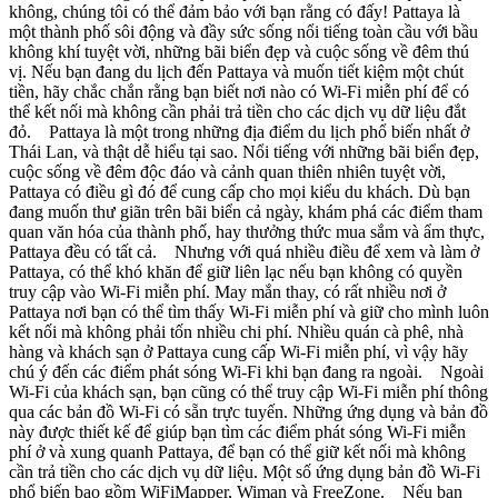
không, chúng tôi có thể đảm bảo với bạn rằng có đấy! Pattaya là
một thành phố sôi động và đầy sức sống nổi tiếng toàn cầu với bầu
không khí tuyệt vời, những bãi biển đẹp và cuộc sống về đêm thú
vị. Nếu bạn đang du lịch đến Pattaya và muốn tiết kiệm một chút
tiền, hãy chắc chắn rằng bạn biết nơi nào có Wi-Fi miễn phí để có
thể kết nối mà không cần phải trả tiền cho các dịch vụ dữ liệu đắt
đỏ. Pattaya là một trong những địa điểm du lịch phổ biến nhất ở
Thái Lan, và thật dễ hiểu tại sao. Nổi tiếng với những bãi biển đẹp,
cuộc sống về đêm độc đáo và cảnh quan thiên nhiên tuyệt vời,
Pattaya có điều gì đó để cung cấp cho mọi kiểu du khách. Dù bạn
đang muốn thư giãn trên bãi biển cả ngày, khám phá các điểm tham
quan văn hóa của thành phố, hay thưởng thức mua sắm và ẩm thực,
Pattaya đều có tất cả. Nhưng với quá nhiều điều để xem và làm ở
Pattaya, có thể khó khăn để giữ liên lạc nếu bạn không có quyền
truy cập vào Wi-Fi miễn phí. May mắn thay, có rất nhiều nơi ở
Pattaya nơi bạn có thể tìm thấy Wi-Fi miễn phí và giữ cho mình luôn
kết nối mà không phải tốn nhiều chi phí. Nhiều quán cà phê, nhà
hàng và khách sạn ở Pattaya cung cấp Wi-Fi miễn phí, vì vậy hãy
chú ý đến các điểm phát sóng Wi-Fi khi bạn đang ra ngoài. Ngoài
Wi-Fi của khách sạn, bạn cũng có thể truy cập Wi-Fi miễn phí thông
qua các bản đồ Wi-Fi có sẵn trực tuyến. Những ứng dụng và bản đồ
này được thiết kế để giúp bạn tìm các điểm phát sóng Wi-Fi miễn
phí ở và xung quanh Pattaya, để bạn có thể giữ kết nối mà không
cần trả tiền cho các dịch vụ dữ liệu. Một số ứng dụng bản đồ Wi-Fi
phổ biến bao gồm WiFiMapper, Wiman và FreeZone. Nếu bạn