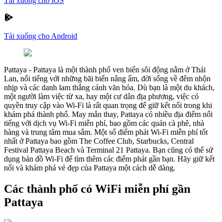
Tải xuống cho iOS
Tải xuống cho Android
Pattaya
-
Pattaya là một thành phố ven biển sôi động nằm ở Thái
Lan, nổi tiếng với những bãi biển nắng ấm, đời sống về đêm nhộn
nhịp và các danh lam thắng cảnh văn hóa. Dù bạn là một du khách,
một người làm việc từ xa, hay một cư dân địa phương, việc có
quyền truy cập vào Wi-Fi là rất quan trọng để giữ kết nối trong khi
khám phá thành phố. May mắn thay, Pattaya có nhiều địa điểm nổi
tiếng với dịch vụ Wi-Fi miễn phí, bao gồm các quán cà phê, nhà
hàng và trung tâm mua sắm. Một số điểm phát Wi-Fi miễn phí tốt
nhất ở Pattaya bao gồm The Coffee Club, Starbucks, Central
Festival Pattaya Beach và Terminal 21 Pattaya. Bạn cũng có thể sử
dụng bản đồ Wi-Fi để tìm thêm các điểm phát gần bạn. Hãy giữ kết
nối và khám phá vẻ đẹp của Pattaya một cách dễ dàng.
Các thành phố có WiFi miễn phí gần
Pattaya