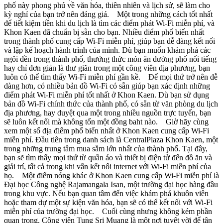
phố này phong phú về văn hóa, thiên nhiên và lịch sử, sẽ làm cho
kỳ nghỉ của bạn trở nên đáng giá. Một trong những cách tốt nhất
để tiết kiệm tiền khi du lịch là tìm các điểm phát Wi-Fi miễn phí, và
Khon Kaen đã chuẩn bị sẵn cho bạn. Nhiều điểm phổ biến nhất
trong thành phố cung cấp Wi-Fi miễn phí, giúp bạn dễ dàng kết nối
và lập kế hoạch hành trình của mình. Dù bạn muốn khám phá các
ngôi đền trong thành phố, thưởng thức món ăn đường phố nổi tiếng
hay chỉ đơn giản là thư giãn trong một công viên địa phương, bạn
luôn có thể tìm thấy Wi-Fi miễn phí gần kề. Để mọi thứ trở nên dễ
dàng hơn, có nhiều bản đồ Wi-Fi có sẵn giúp bạn xác định những
điểm phát Wi-Fi miễn phí tốt nhất ở Khon Kaen. Dù bạn sử dụng
bản đồ Wi-Fi chính thức của thành phố, có sẵn từ văn phòng du lịch
địa phương, hay duyệt qua một trong nhiều nguồn trực tuyến, bạn
sẽ luôn kết nối mà không tốn một đồng baht nào. Giờ hãy cùng
xem một số địa điểm phổ biến nhất ở Khon Kaen cung cấp Wi-Fi
miễn phí. Đầu tiên trong danh sách là CentralPlaza Khon Kaen, một
trong những trung tâm mua sắm lớn nhất của thành phố. Tại đây,
bạn sẽ tìm thấy mọi thứ từ quần áo và thiết bị điện tử đến đồ ăn và
giải trí, tất cả trong khi vẫn kết nối internet với Wi-Fi miễn phí của
họ. Một điểm nóng khác ở Khon Kaen cung cấp Wi-Fi miễn phí là
Đại học Công nghệ Rajamangala Isan, một trường đại học hàng đầu
trong khu vực. Nếu bạn quan tâm đến việc khám phá khuôn viên
hoặc tham dự một sự kiện văn hóa, bạn sẽ có thể kết nối với Wi-Fi
miễn phí của trường đại học. Cuối cùng nhưng không kém phần
quan trọng, Công viên Tung Sri Muang là một nơi tuyệt vời để tận