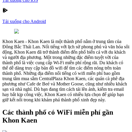
Tải xuống cho iOS
Tải xuống cho Android
Khon Kaen
-
Khon Kaen là một thành phố nằm ở trung tâm của
Đông Bắc Thái Lan. Nổi tiếng với lịch sử phong phú và văn hóa sôi
động, Khon Kaen đã trở thành điểm đến phổ biến cả với du khách
và người địa phương. Một trong những đặc điểm tuyệt vời của
thành phố là việc cung cấp Wi-Fi miễn phí rộng rãi. Du khách có
thể dễ dàng truy cập bản đồ wifi để tìm các điểm nóng trên toàn
thành phố. Những địa điểm nổi tiếng có wifi miễn phí bao gồm
trung tâm mua sắm CentralPlaza Khon Kaen, các quán cà phê địa
phương như Cafe de Beé và Mother Goose, cũng như nhiều khách
sạn và nhà nghỉ. Dù bạn đang tìm cách tải lên ảnh, kiểm tra email
hay bắt kịp công việc, Khon Kaen có nhiều lựa chọn để giúp bạn
giữ kết nối trong khi khám phá thành phố xinh đẹp này.
Các thành phố có WiFi miễn phí gần
Khon Kaen