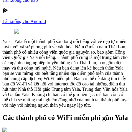
Tải xuống cho iOS
Tải xuống cho Android
Yala
-
Yala là một thành phố sôi động nổi tiếng với vẻ đẹp tự nhiên
tuyệt vời và sự phong phú về văn hóa. Nằm ở miền nam Thái Lan,
thành phố có nhiều công viên quốc gia nguyên sơ, bao gồm Công
viên Quốc gia Yala nổi tiếng. Thành phố cũng là một trung tâm cho
các ngành công nghiệp truyền thống của Thái Lan, bao gồm dệt
may và thủ công mỹ nghệ. Nếu bạn đang lên kế hoạch thăm Yala,
bạn sẽ vui mừng khi biết rằng nhiều địa điểm phổ biến của thành
phố cung cấp dịch vụ Wi-Fi miễn phí. Bạn có thể dễ dàng tìm thấy
bản đồ Wi-Fi và kết nối với internet tốc độ cao tại những điểm thu
hút như Nhà thờ Hồi giáo Trung tâm Yala, Trung tâm Văn hóa Yala
và Ga tàu Yala. Không chỉ bạn có thể giữ liên lạc, mà bạn còn có
thể chia sẻ những trải nghiệm đáng nhớ của mình tại thành phố tuyệt
vời này với những người thân yêu ngay lập tức.
Các thành phố có WiFi miễn phí gần Yala