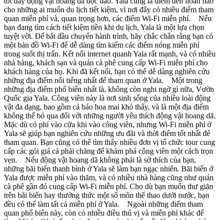
tốt đầy động vật hoang dã độc đáo. Yala cũng là điểm đến hoàn hảo
cho những ai muốn du lịch tiết kiệm, vì nơi đây có nhiều điểm tham
quan miễn phí và, quan trọng hơn, các điểm Wi-Fi miễn phí. Nếu
bạn đang tìm cách tiết kiệm tiền khi du lịch, Yala là một lựa chọn
tuyệt vời. Để bắt đầu chuyến hành trình, hãy chắc chắn rằng bạn có
một bản đồ Wi-Fi để dễ dàng tìm kiếm các điểm nóng miễn phí
trong suốt thị trấn. Kết nối internet quanh Yala rất mạnh, và có nhiều
nhà hàng, khách sạn và quán cà phê cung cấp Wi-Fi miễn phí cho
khách hàng của họ. Khi đã kết nối, bạn có thể dễ dàng nghiên cứu
những địa điểm nổi tiếng nhất để tham quan ở Yala. Một trong
những địa điểm phổ biến nhất là, không còn nghi ngờ gì nữa, Vườn
Quốc gia Yala. Công viên này là nơi sinh sống của nhiều loài động
vật đa dạng, bao gồm cả báo hoa mai khó thấy, và là một địa điểm
không thể bỏ qua đối với những người yêu thích động vật hoang dã.
Mặc dù có phí vào cửa khi vào công viên, nhưng Wi-Fi miễn phí ở
Yala sẽ giúp bạn nghiên cứu những ưu đãi và thời điểm tốt nhất để
tham quan. Bạn cũng có thể tìm thấy nhiều đơn vị tổ chức tour cung
cấp các gói giá cả phải chăng để khám phá công viên một cách trọn
vẹn. Nếu động vật hoang dã không phải là sở thích của bạn,
những bãi biển thanh bình ở Yala sẽ làm bạn ngạc nhiên. Bãi biển ở
Yala được miễn phí vào thăm, và có nhiều nhà hàng cũng như quán
cà phê gần đó cung cấp Wi-Fi miễn phí. Cho dù bạn muốn thư giãn
trên bãi biển hay thưởng thức một số môn thể thao dưới nước, bạn
đều có thể làm tất cả miễn phí ở Yala. Ngoài những điểm tham
quan phổ biến này, còn có nhiều điều thú vị và miễn phí khác để