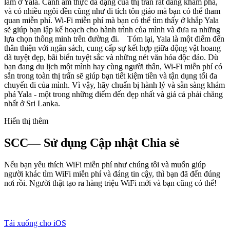
làm ở Yala. Cảnh ẩm thực đa dạng của thị trấn rất đáng khám phá,
và có nhiều ngôi đền cũng như di tích tôn giáo mà bạn có thể tham
quan miễn phí. Wi-Fi miễn phí mà bạn có thể tìm thấy ở khắp Yala
sẽ giúp bạn lập kế hoạch cho hành trình của mình và đưa ra những
lựa chọn thông minh trên đường đi. Tóm lại, Yala là một điểm đến
thân thiện với ngân sách, cung cấp sự kết hợp giữa động vật hoang
dã tuyệt đẹp, bãi biển tuyệt sắc và những nét văn hóa độc đáo. Dù
bạn đang du lịch một mình hay cùng người thân, Wi-Fi miễn phí có
sẵn trong toàn thị trấn sẽ giúp bạn tiết kiệm tiền và tận dụng tối đa
chuyến đi của mình. Vì vậy, hãy chuẩn bị hành lý và sẵn sàng khám
phá Yala - một trong những điểm đến đẹp nhất và giá cả phải chăng
nhất ở Sri Lanka.
Hiển thị thêm
SCC— Sử dụng Cập nhật Chia sẻ
Nếu bạn yêu thích WiFi miễn phí như chúng tôi và muốn giúp
người khác tìm WiFi miễn phí và đáng tin cậy, thì bạn đã đến đúng
nơi rồi. Người thật tạo ra hàng triệu WiFi mới và bạn cũng có thể!
Tải xuống cho iOS