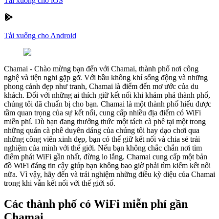
Tải xuống cho iOS
Tải xuống cho Android
Chamai
-
Chào mừng bạn đến với Chamai, thành phố nơi công
nghệ và tiện nghi gặp gỡ. Với bầu không khí sống động và những
phong cảnh đẹp như tranh, Chamai là điểm đến mơ ước của du
khách. Đối với những ai thích giữ kết nối khi khám phá thành phố,
chúng tôi đã chuẩn bị cho bạn. Chamai là một thành phố hiểu được
tầm quan trọng của sự kết nối, cung cấp nhiều địa điểm có WiFi
miễn phí. Dù bạn đang thưởng thức một tách cà phê tại một trong
những quán cà phê duyên dáng của chúng tôi hay dạo chơi qua
những công viên xinh đẹp, bạn có thể giữ kết nối và chia sẻ trải
nghiệm của mình với thế giới. Nếu bạn không chắc chắn nơi tìm
điểm phát WiFi gần nhất, đừng lo lắng. Chamai cung cấp một bản
đồ WiFi đáng tin cậy giúp bạn không bao giờ phải tìm kiếm kết nối
nữa. Vì vậy, hãy đến và trải nghiệm những điều kỳ diệu của Chamai
trong khi vẫn kết nối với thế giới số.
Các thành phố có WiFi miễn phí gần
Chamai