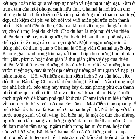
kết hợp hoàn hảo giữa vẻ đẹp tự nhiên và tiện nghi hiện đại. Nằm ở
trung tâm của một phong cảnh hữu tình, Chamai là nơi trú ẩn cho
những du khách tìm kiếm để khám phá những điểm tham quan tuyệt
đẹp, tiết kiệm chi phí và kết nối với wifi miễn phí trên toàn thành
phố. Khi nói đến du lịch, Chamai là một viên ngọc ẩn giấu phục
vụ cho đủ mọi loại du khách. Cho dù bạn là một người yêu thiên
nhiên đam mê hay một người yêu thích lịch sử, thành phố này có
điều gì đó để cung cấp cho mọi người. Một trong những nơi nổi
tiếng nhất để tham quan ở Chamai là Công viên Chamai tuyệt đẹp.
Không gian xanh rộng lớn này rất thích hợp cho những buổi đi dạo
thư giãn, picnic, hoặc đơn giản là thư giãn giữa vẻ đẹp của thiên
nhiên. Với những con đường đi bộ được bảo trì tốt và những khu
vườn tuyệt đẹp, đây là một địa điểm lý tưởng để thư giãn và nạp lại
năng lượng. Đối với những ai tìm kiếm lịch sử và văn hóa, việc
đến thăm Bảo tàng Chamai là điều không thể thiếu. Nằm trong một
tòa nhà lịch sử, bảo tàng này trưng bày di sản phong phú của thành
phố thông qua nhiều triển lãm và hiện vật khác nhau. Đây là một
cách tuyệt vời để khám phá quá khứ của Chamai và tìm hiểu thêm
về hành trình thú vị của nó qua các năm. Một điểm tham quan phổ
biến khác ở Chamai là Bãi biển Chamai huyền bí. Nổi tiếng với làn
nước trong xanh và cát vàng, bãi biển này là một ốc đảo cho những
người thích tắm nắng và những người đam mê thể thao nước. Cho
dù bạn muốn tắm nắng, ngâm mình trong làn nước mát, hoặc thử
sức với lướt ván, Bãi biển Chamai đều có đủ. Đừng quên chụp
những bức ảnh đẹp mắt trên Instagram với bối cảnh hoàng hôn tuyệt