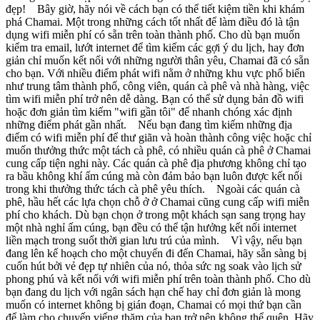
đẹp! Bây giờ, hãy nói về cách bạn có thể tiết kiệm tiền khi khám
phá Chamai. Một trong những cách tốt nhất để làm điều đó là tận
dụng wifi miễn phí có sẵn trên toàn thành phố. Cho dù bạn muốn
kiểm tra email, lướt internet để tìm kiếm các gợi ý du lịch, hay đơn
giản chỉ muốn kết nối với những người thân yêu, Chamai đã có sẵn
cho bạn. Với nhiều điểm phát wifi nằm ở những khu vực phổ biến
như trung tâm thành phố, công viên, quán cà phê và nhà hàng, việc
tìm wifi miễn phí trở nên dễ dàng. Bạn có thể sử dụng bản đồ wifi
hoặc đơn giản tìm kiếm "wifi gần tôi" để nhanh chóng xác định
những điểm phát gần nhất. Nếu bạn đang tìm kiếm những địa
điểm có wifi miễn phí để thư giãn và hoàn thành công việc hoặc chỉ
muốn thưởng thức một tách cà phê, có nhiều quán cà phê ở Chamai
cung cấp tiện nghi này. Các quán cà phê địa phương không chỉ tạo
ra bầu không khí ấm cúng mà còn đảm bảo bạn luôn được kết nối
trong khi thưởng thức tách cà phê yêu thích. Ngoài các quán cà
phê, hầu hết các lựa chọn chỗ ở ở Chamai cũng cung cấp wifi miễn
phí cho khách. Dù bạn chọn ở trong một khách sạn sang trọng hay
một nhà nghỉ ấm cúng, bạn đều có thể tận hưởng kết nối internet
liền mạch trong suốt thời gian lưu trú của mình. Vì vậy, nếu bạn
đang lên kế hoạch cho một chuyến đi đến Chamai, hãy sẵn sàng bị
cuốn hút bởi vẻ đẹp tự nhiên của nó, thỏa sức ng soak vào lịch sử
phong phú và kết nối với wifi miễn phí trên toàn thành phố. Cho dù
bạn đang du lịch với ngân sách hạn chế hay chỉ đơn giản là mong
muốn có internet không bị gián đoạn, Chamai có mọi thứ bạn cần
để làm cho chuyến viếng thăm của bạn trở nên không thể quên. Hãy