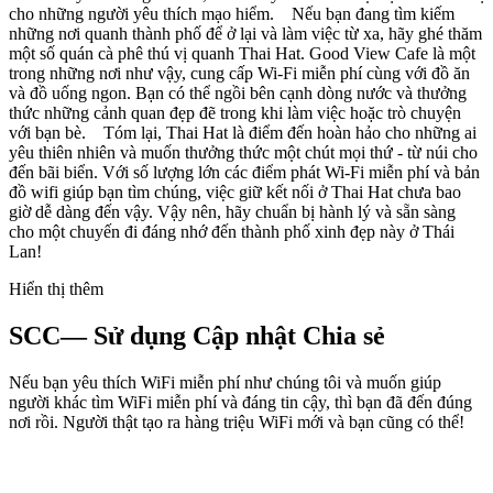
cho những người yêu thích mạo hiểm. Nếu bạn đang tìm kiếm
những nơi quanh thành phố để ở lại và làm việc từ xa, hãy ghé thăm
một số quán cà phê thú vị quanh Thai Hat. Good View Cafe là một
trong những nơi như vậy, cung cấp Wi-Fi miễn phí cùng với đồ ăn
và đồ uống ngon. Bạn có thể ngồi bên cạnh dòng nước và thưởng
thức những cảnh quan đẹp đẽ trong khi làm việc hoặc trò chuyện
với bạn bè. Tóm lại, Thai Hat là điểm đến hoàn hảo cho những ai
yêu thiên nhiên và muốn thưởng thức một chút mọi thứ - từ núi cho
đến bãi biển. Với số lượng lớn các điểm phát Wi-Fi miễn phí và bản
đồ wifi giúp bạn tìm chúng, việc giữ kết nối ở Thai Hat chưa bao
giờ dễ dàng đến vậy. Vậy nên, hãy chuẩn bị hành lý và sẵn sàng
cho một chuyến đi đáng nhớ đến thành phố xinh đẹp này ở Thái
Lan!
Hiển thị thêm
SCC— Sử dụng Cập nhật Chia sẻ
Nếu bạn yêu thích WiFi miễn phí như chúng tôi và muốn giúp
người khác tìm WiFi miễn phí và đáng tin cậy, thì bạn đã đến đúng
nơi rồi. Người thật tạo ra hàng triệu WiFi mới và bạn cũng có thể!