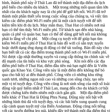
bình, thành phố này ở Thái Lan đã trở thành một địa điểm du lịch
phổ biến cho nhiều du khách. Một trong những mối quan tâm lớn
nhất của du khách ngày nay là chi phí để giữ kết nối. Wi-Fi đã trở
thành một phần thiết yếu trong cuộc sống của chúng ta, và việc tìm
kiếm các điểm phát Wi-Fi miễn phí là một cách tuyệt vời để tiết
kiệm tiền khi đi du lịch. May mắn thay, Thai Hat có nhiều nơi mà
bạn có thể tìm thấy Wi-Fi miễn phí. Từ khách sạn đến nhà hàng,
quán cà phê và quán bar, bạn có thể dễ dàng giữ kết nối mà không
phải lo lắng về chi phí. Một công cụ tuyệt vời để giúp bạn tìm
kiếm Wi-Fi miễn phí ở Thai Hat là bản đồ wifi có sẵn trực tuyến
hoặc dưới dạng ứng dụng di động có thể tải xuống. Bản đồ này cho
bạn biết tất cả các địa điểm trong thành phố nơi có Wi-Fi miễn phí.
Nó được cập nhật thường xuyên và cung cấp thông tin chính xác về
độ mạnh của tín hiệu và khu vực phủ sóng. Khi nói đến các địa
điểm phổ biến ở Thai Hat, điểm đầu tiên mà bạn nghĩ đến là Vườn
quốc gia Khao Yai. Công viên này là một điểm đến không thể bỏ
qua cho bất kỳ ai đến thành phố. Công viên có những khu rừng
xanh tươi, những ngọn núi cao và những con sông chảy, tạo nên
một vị trí tuyệt đẹp. Công viên cũng là nơi sinh sống của một số loài
động vật quý hiếm nhất ở Thái Lan, mang đến cho du khách cơ hội
được chứng kiến thiên nhiên một cách gần gũi. Một địa điểm phổ
biến khác ở Thai Hat là Động Phra Nang. Động này nổi bật với
những hình thù đá vôi tuyệt đẹp, và các bãi biển xung quanh cung
cấp cảnh quan tuyệt mỹ của Biển Andaman. Động cũng nổi tiếng
với các tuyến đường leo núi, khiến đây trở thành một địa điểm thú vị