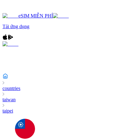
eSIM MIỄN PHÍ
Tải ứng dụng
countries
taiwan
taipei