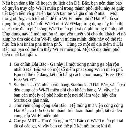
Nếu bạn đang lên kế hoạch du lịch đến Đài Bắc, bạn nên đảm bảo
có quyền truy cập Wi-Fi miễn phí trong thành phố, điều này sẽ giúp
tiết kiệm tiền và giữ liên lạc với bạn bè và gia đình ở nhà. Một
trong những cách tốt nhất để tìm Wi-Fi miễn phí ở Đài Bắc là sử
dụng ứng dụng bản đồ Wi-Fi như WiFiMap, ứng dụng này hiển thị
tất cả các điểm phát sóng Wi-Fi miễn phí và có phí trong thành phố.
Ứng dụng này là một nguồn tài nguyên tuyệt vời cho du khách vì nó
giúp họ tìm các điểm Wi-Fi gần vị trí của mình, điều này có thể rất
hữu ích khi khám phá thành phố. Cũng có một số địa điểm ở Đài
Bắc nơi bạn có thể tìm thấy Wi-Fi miễn phí. Một số địa điểm phổ
biến nhất bao gồm:
Ga chính Đài Bắc - Ga này là một trong những ga bận rộn
nhất ở Đài Bắc và có một số điểm phát sóng Wi-Fi miễn phí.
Bạn có thể dễ dàng kết nối bằng cách chọn mạng "Free TPE-
Free Wi-Fi".
Starbucks - Có nhiều cửa hàng Starbucks ở Đài Bắc, và tất cả
đều cung cấp Wi-Fi miễn phí cho khách hàng. Vì vậy, nếu
bạn cần một ly cà phê hoặc một nơi để làm việc, hãy đến
Starbucks gần nhất.
Thư viện công cộng Đài Bắc - Hệ thống thư viện công cộng
Đài Bắc có hơn 60 chi nhánh trên toàn thành phố, tất cả đều
cung cấp Wi-Fi miễn phí.
Các ga MRT - Tàu điện ngầm Đài Bắc có Wi-Fi miễn phí tại
tất cả các ga, vì vậy bạn có thể giữ kết nối trong khi di