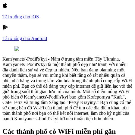
Tải xuống cho iOS
Tải xuống cho Android
Kam'yanets'-Podil's'kyi
-
Nằm ở trung tâm miền Tây Ukraina,
Kam'yanets'-Podil's'kyi là một thành phố đẹp như tranh với nhiều
địa danh lịch sử và vẻ đẹp tự nhiên. Nếu bạn đang planning một
chuyến thăm, bạn sẽ vui mừng khi biết rằng có rất nhiều quán cà
phê, nhà hàng và trung tâm văn hóa trong thành phố cung cấp Wi-Fi
miễn phí. Bạn có thể dễ dàng truy cập internet để giữ liên lạc với thế
giới trong suốt thời gian lưu trú của mình. Một số điểm nóng Wi-Fi
phổ biến ở Kam'yanets'-Podil's'kyi bao gồm Kofepornya "Kafa",
Cafe Terra và trung tâm Sáng tạo "Petsy Krayiny." Bạn cũng có thể
sử dụng bản đồ Wi-Fi của thành phố để tìm các địa điểm khác trên
toàn thành phố nơi bạn có thể kết nối internet, làm cho kỳ nghỉ của
bạn ở Kam'yanets'-Podil's'kyi trở nên thuận tiện hơn nhiều.
Các thành phố có WiFi miễn phí gần