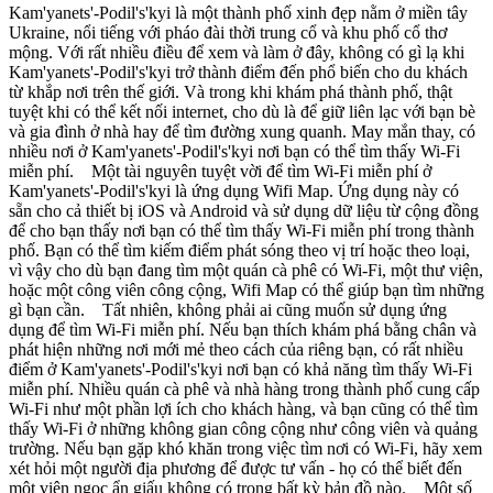
Kam'yanets'-Podil's'kyi là một thành phố xinh đẹp nằm ở miền tây
Ukraine, nổi tiếng với pháo đài thời trung cổ và khu phố cổ thơ
mộng. Với rất nhiều điều để xem và làm ở đây, không có gì lạ khi
Kam'yanets'-Podil's'kyi trở thành điểm đến phổ biến cho du khách
từ khắp nơi trên thế giới. Và trong khi khám phá thành phố, thật
tuyệt khi có thể kết nối internet, cho dù là để giữ liên lạc với bạn bè
và gia đình ở nhà hay để tìm đường xung quanh. May mắn thay, có
nhiều nơi ở Kam'yanets'-Podil's'kyi nơi bạn có thể tìm thấy Wi-Fi
miễn phí. Một tài nguyên tuyệt vời để tìm Wi-Fi miễn phí ở
Kam'yanets'-Podil's'kyi là ứng dụng Wifi Map. Ứng dụng này có
sẵn cho cả thiết bị iOS và Android và sử dụng dữ liệu từ cộng đồng
để cho bạn thấy nơi bạn có thể tìm thấy Wi-Fi miễn phí trong thành
phố. Bạn có thể tìm kiếm điểm phát sóng theo vị trí hoặc theo loại,
vì vậy cho dù bạn đang tìm một quán cà phê có Wi-Fi, một thư viện,
hoặc một công viên công cộng, Wifi Map có thể giúp bạn tìm những
gì bạn cần. Tất nhiên, không phải ai cũng muốn sử dụng ứng
dụng để tìm Wi-Fi miễn phí. Nếu bạn thích khám phá bằng chân và
phát hiện những nơi mới mẻ theo cách của riêng bạn, có rất nhiều
điểm ở Kam'yanets'-Podil's'kyi nơi bạn có khả năng tìm thấy Wi-Fi
miễn phí. Nhiều quán cà phê và nhà hàng trong thành phố cung cấp
Wi-Fi như một phần lợi ích cho khách hàng, và bạn cũng có thể tìm
thấy Wi-Fi ở những không gian công cộng như công viên và quảng
trường. Nếu bạn gặp khó khăn trong việc tìm nơi có Wi-Fi, hãy xem
xét hỏi một người địa phương để được tư vấn - họ có thể biết đến
một viên ngọc ẩn giấu không có trong bất kỳ bản đồ nào. Một số