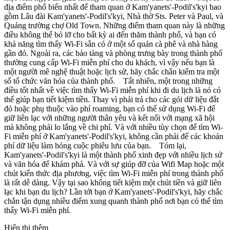
địa điểm phổ biến nhất để tham quan ở Kam'yanets'-Podil's'kyi bao
gồm Lâu đài Kam'yanets'-Podil's'kyi, Nhà thờ Sts. Peter và Paul, và
Quảng trường chợ Old Town. Những điểm tham quan này là những
điều không thể bỏ lỡ cho bất kỳ ai đến thăm thành phố, và bạn có
khả năng tìm thấy Wi-Fi sẵn có ở một số quán cà phê và nhà hàng
gần đó. Ngoài ra, các bảo tàng và phòng trưng bày trong thành phố
thường cung cấp Wi-Fi miễn phí cho du khách, vì vậy nếu bạn là
một người mê nghệ thuật hoặc lịch sử, hãy chắc chắn kiểm tra một
số tổ chức văn hóa của thành phố. Tất nhiên, một trong những
điều tốt nhất về việc tìm thấy Wi-Fi miễn phí khi đi du lịch là nó có
thể giúp bạn tiết kiệm tiền. Thay vì phải trả cho các gói dữ liệu đắt
đỏ hoặc phụ thuộc vào phí roaming, bạn có thể sử dụng Wi-Fi để
giữ liên lạc với những người thân yêu và kết nối với mạng xã hội
mà không phải lo lắng về chi phí. Và với nhiều tùy chọn để tìm Wi-
Fi miễn phí ở Kam'yanets'-Podil's'kyi, không cần phải để các khoản
phí dữ liệu làm hỏng cuộc phiêu lưu của bạn. Tóm lại,
Kam'yanets'-Podil's'kyi là một thành phố xinh đẹp với nhiều lịch sử
và văn hóa để khám phá. Và với sự giúp đỡ của Wifi Map hoặc một
chút kiến thức địa phương, việc tìm Wi-Fi miễn phí trong thành phố
là rất dễ dàng. Vậy tại sao không tiết kiệm một chút tiền và giữ liên
lạc khi bạn du lịch? Lần tới bạn ở Kam'yanets'-Podil's'kyi, hãy chắc
chắn tận dụng nhiều điểm xung quanh thành phố nơi bạn có thể tìm
thấy Wi-Fi miễn phí.
Hiển thị thêm