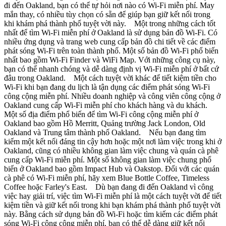
đi đến Oakland, bạn có thể tự hỏi nơi nào có Wi-Fi miễn phí. May
mắn thay, có nhiều tùy chọn có sẵn để giúp bạn giữ kết nối trong
khi khám phá thành phố tuyệt vời này. Một trong những cách tốt
nhất để tìm Wi-Fi miễn phí ở Oakland là sử dụng bản đồ Wi-Fi. Có
nhiều ứng dụng và trang web cung cấp bản đồ chi tiết về các điểm
phát sóng Wi-Fi trên toàn thành phố. Một số bản đồ Wi-Fi phổ biến
nhất bao gồm Wi-Fi Finder và WiFi Map. Với những công cụ này,
bạn có thể nhanh chóng và dễ dàng định vị Wi-Fi miễn phí ở bất cứ
đâu trong Oakland. Một cách tuyệt vời khác để tiết kiệm tiền cho
Wi-Fi khi bạn đang du lịch là tận dụng các điểm phát sóng Wi-Fi
công cộng miễn phí. Nhiều doanh nghiệp và công viên công cộng ở
Oakland cung cấp Wi-Fi miễn phí cho khách hàng và du khách.
Một số địa điểm phổ biến để tìm Wi-Fi công cộng miễn phí ở
Oakland bao gồm Hồ Merritt, Quảng trường Jack London, Old
Oakland và Trung tâm thành phố Oakland. Nếu bạn đang tìm
kiếm một kết nối đáng tin cậy hơn hoặc một nơi làm việc trong khi ở
Oakland, cũng có nhiều không gian làm việc chung và quán cà phê
cung cấp Wi-Fi miễn phí. Một số không gian làm việc chung phổ
biến ở Oakland bao gồm Impact Hub và Oakstop. Đối với các quán
cà phê có Wi-Fi miễn phí, hãy xem Blue Bottle Coffee, Timeless
Coffee hoặc Farley's East. Dù bạn đang đi đến Oakland vì công
việc hay giải trí, việc tìm Wi-Fi miễn phí là một cách tuyệt vời để tiết
kiệm tiền và giữ kết nối trong khi bạn khám phá thành phố tuyệt vời
này. Bằng cách sử dụng bản đồ Wi-Fi hoặc tìm kiếm các điểm phát
sóng Wi-Fi công cộng miễn phí, bạn có thể dễ dàng giữ kết nối