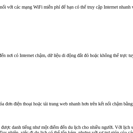
nối với các mạng WiFi miễn phí để bạn có thể truy cập Internet nhanh
n nơi có Internet chậm, dữ liệu di động đắt đỏ hoặc không thể trực t
óa đơn điện thoại hoặc tải trang web nhanh hơn trên kết nối chậm bằng
 được danh tiếng như một điểm đến du lịch cho nhiều người. Với lịch 
y nhiên, việc đi du lịch có thể tốn kém, nhưng với sự trợ giúp của các