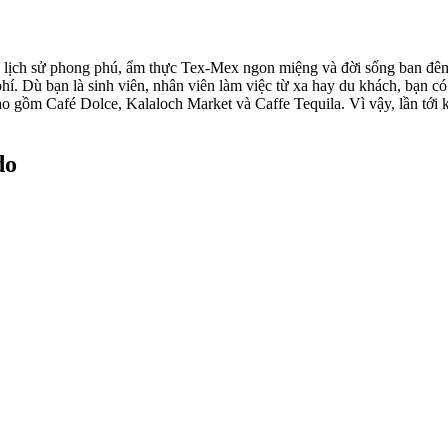
 với lịch sử phong phú, ẩm thực Tex-Mex ngon miệng và đời sống ban đ
phí. Dù bạn là sinh viên, nhân viên làm việc từ xa hay du khách, bạn 
ao gồm Café Dolce, Kalaloch Market và Caffe Tequila. Vì vậy, lần tới 
do