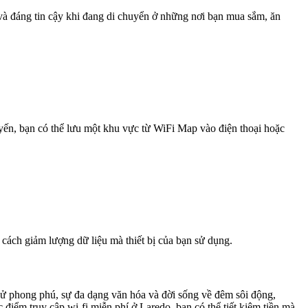
 và đáng tin cậy khi đang di chuyển ở những nơi bạn mua sắm, ăn
uyến, bạn có thể lưu một khu vực từ WiFi Map vào điện thoại hoặc
 cách giảm lượng dữ liệu mà thiết bị của bạn sử dụng.
sử phong phú, sự đa dạng văn hóa và đời sống về đêm sôi động,
 điểm truy cập wi-fi miễn phí ở Laredo, bạn có thể tiết kiệm tiền mà