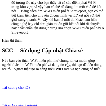
đồ tương tác này cho bạn thấy tất cả các điểm phát Wi-Fi
trong khu vực, vì vậy bạn có thể dễ dàng tìm một chỗ để kết
nối. Bằng cách tìm Wi-Fi miễn phí ở Shreveport, bạn có thể
tiết kiệm tiền cho chuyến đi của mình và giữ kết nối với thế
giới xung quanh. Vì vậy, dù bạn là một du khách am hiểu
công nghệ hay chỉ đơn giản muốn giữ kết nối khi di chuyển,
hãy chắc chắn tận dụng những lựa chọn Wi-Fi miễn phí này ở
Shreveport.
Hiển thị thêm
SCC— Sử dụng Cập nhật Chia sẻ
Nếu bạn yêu thích WiFi miễn phí như chúng tôi và muốn giúp
người khác tìm WiFi miễn phí và đáng tin cậy, thì bạn đã đến đúng
nơi rồi. Người thật tạo ra hàng triệu WiFi mới và bạn cũng có thể!
Tải xuống cho iOS
Tải xuống cho Android