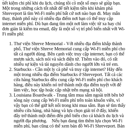
tiết kiệm chi phí khi du lịch, chúng tôi có một số mẹo sẽ giúp bạn.
Một trong những cách tốt nhất để tiết kiệm tiền khi khám phá
Shreveport là tìm Wi-Fi miễn phí bất cứ nơi nào bạn đi. May mắn
thay, thành phố này có nhiều địa điểm nơi bạn có thể truy cập
internet miễn phí. Dù bạn đang tìm một nơi làm việc từ xa hay chỉ
đơn giản là kiểm tra email, đây là một số vị trí phổ biến nhất với Wi-
Fi miễn phí:
Thư viện Shreve Memorial - Với nhiều địa điểm khắp thành
phố, Thư viện Shreve Memorial cung cấp Wi-Fi miễn phí cho
tất cả người dùng. Bên cạnh việc truy cập internet, bạn có thể
mượn sách, sách nói và sách điện tử. Thêm vào đó, có rất
nhiều sự kiện và tài nguyên dành cho người lớn và trẻ em.
Starbucks - Cần một ly cà phê và truy cập internet? Hãy đến
một trong nhiều địa điểm Starbucks ở Shreveport. Tất cả các
cửa hàng Starbucks đều cung cấp Wi-Fi miễn phí cho khách
hàng, điều này khiến nó trở thành một địa điểm tuyệt vời để
làm việc, học tập hoặc cập nhật trên mạng xã hội.
Louisiana Boardwalk - Trung tâm mua sắm ngoài trời bên bờ
sông này cung cấp Wi-Fi miễn phí trên toàn khuôn viên, vì
vậy bạn có thể giữ kết nối trong khi mua sắm. Bạn sẽ tìm thấy
nhiều cửa hàng, nhà hàng và lựa chọn giải trí ở đây, khiến
đây trở thành một điểm đến phổ biến cho cả khách du lịch và
người địa phương. Nếu bạn đang tìm thêm lựa chọn Wi-Fi
miễn phí, bạn cũng có thể xem bản đồ Wi-Fi Shreveport. Bản