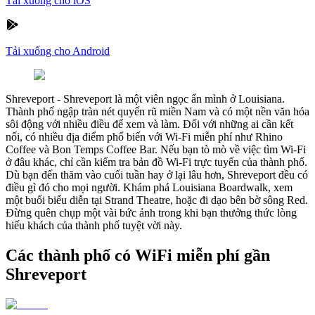
Tải xuống cho iOS
Tải xuống cho Android
Shreveport
-
Shreveport là một viên ngọc ẩn mình ở Louisiana.
Thành phố ngập tràn nét quyến rũ miền Nam và có một nền văn hóa
sôi động với nhiều điều để xem và làm. Đối với những ai cần kết
nối, có nhiều địa điểm phổ biến với Wi-Fi miễn phí như Rhino
Coffee và Bon Temps Coffee Bar. Nếu bạn tò mò về việc tìm Wi-Fi
ở đâu khác, chỉ cần kiểm tra bản đồ Wi-Fi trực tuyến của thành phố.
Dù bạn đến thăm vào cuối tuần hay ở lại lâu hơn, Shreveport đều có
điều gì đó cho mọi người. Khám phá Louisiana Boardwalk, xem
một buổi biểu diễn tại Strand Theatre, hoặc đi dạo bên bờ sông Red.
Đừng quên chụp một vài bức ảnh trong khi bạn thưởng thức lòng
hiếu khách của thành phố tuyệt vời này.
Các thành phố có WiFi miễn phí gần
Shreveport