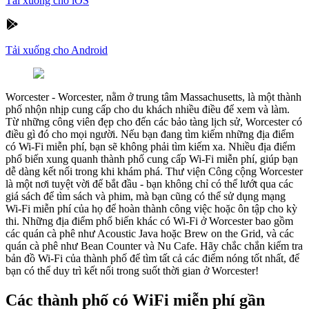
Tải xuống cho iOS
Tải xuống cho Android
Worcester
-
Worcester, nằm ở trung tâm Massachusetts, là một thành
phố nhộn nhịp cung cấp cho du khách nhiều điều để xem và làm.
Từ những công viên đẹp cho đến các bảo tàng lịch sử, Worcester có
điều gì đó cho mọi người. Nếu bạn đang tìm kiếm những địa điểm
có Wi-Fi miễn phí, bạn sẽ không phải tìm kiếm xa. Nhiều địa điểm
phổ biến xung quanh thành phố cung cấp Wi-Fi miễn phí, giúp bạn
dễ dàng kết nối trong khi khám phá. Thư viện Công cộng Worcester
là một nơi tuyệt vời để bắt đầu - bạn không chỉ có thể lướt qua các
giá sách để tìm sách và phim, mà bạn cũng có thể sử dụng mạng
Wi-Fi miễn phí của họ để hoàn thành công việc hoặc ôn tập cho kỳ
thi. Những địa điểm phổ biến khác có Wi-Fi ở Worcester bao gồm
các quán cà phê như Acoustic Java hoặc Brew on the Grid, và các
quán cà phê như Bean Counter và Nu Cafe. Hãy chắc chắn kiểm tra
bản đồ Wi-Fi của thành phố để tìm tất cả các điểm nóng tốt nhất, để
bạn có thể duy trì kết nối trong suốt thời gian ở Worcester!
Các thành phố có WiFi miễn phí gần