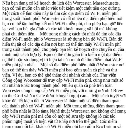
Nếu bạn đang có kế hoạch du lịch đến Worcester, Massachusetts,
bạn có thể muốn cân nhắc việc tiết kiệm một chút tiền dọc đường.
Một cách để làm điều này là tìm các địa điểm có Wi-Fi miễn phí
trong suốt thành phố. Worcester có rất nhiều địa điểm phổ biến nơi
bạn có thể tận hưởng kết nối Wi-Fi miễn phí, cho phép bạn giữ liên
lạc với bạn bè, gia đình và các tài khoản mạng xã hội mà không
phải chi thêm tiền. Một trong những cách tốt nhất để tìm các địa
điểm Wi-Fi miễn phí ở Worcester là sử dụng bản đồ Wi-Fi. Bản đồ
hiển thị tất cả các địa điểm nơi bạn có thể tìm thấy Wi-Fi miễn phí
trong suốt thành phố, cho phép bạn lên kế hoạch cho chuyến đi của
mình một cách hợp lý. Bạn có thể đơn giản tìm kiếm một địa điểm
cụ thể hoặc sử dụng vị trí hiện tại của mình để tìm điểm phát Wi-Fi
miễn phí gần nhất. Một số địa điểm phổ biến nhất ở Worcester nơi
bạn có thể tìm thấy Wi-Fi miễn phí bao gồm quán cà phê và thư
viện. Ví dụ, bạn có thể ghé thăm chi nhánh chính của Thư viện
Công cộng Worcester để truy cập Wi-Fi miễn phí, cũng như một số
chi nhánh khác trong thành phố. Nhiều quán cà phê trên toàn
Worcester cũng cung cấp Wi-Fi miễn phí, với những nơi như Brew
on the Grid và Nu Cafe được khuyến nghị cao. Một cách tuyệt vời
khác để tiết kiệm tiền ở Worcester là thăm một số điểm tham quan
của thành phố có Wi-Fi miễn phí. Một trong những điểm tham quan
phổ biến nhất là Bảo tàng Nghệ thuật Worcester, nơi không chỉ cung
cấp Wi-Fi miễn phí mà còn có một bộ sưu tập khổng lồ các tác
phẩm nghệ thuật và hiện vật từ khắp nơi trên thế giới. Các điểm
tham quan nổi bật khác có Wi-Fi miễn phí bao gồm EcoTarium và