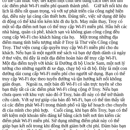
có thể cân nhắc việc tiết kiệm một chút tiền bằng cách biết nơi tìm
các điểm phát Wi-Fi miễn phí quanh thành phố. Giữ kết nối khi du
lịch là điều rất quan trọng, và với sự phát triển của công nghệ hiện
đại, điều này lại càng cần thiết hơn. Đáng tiếc, việc sử dụng dữ liệu
di động có thể khá tốn kém khi đi du lịch. May mắn thay, Troy có
một số địa điểm nơi bạn có thể truy cập Wi-Fi miễn phí. Hầu hết các
nhà hàng, quán cà phê, khách sạn và không gian công cộng đều
cung cấp Wi-Fi cho khách hàng của họ. Một trong những địa
điểm mang tính biểu tượng nhất ở Troy là Thư viện Công cộng
Troy. Thư viện cung cấp quyền truy cập Wi-Fi miễn phí cho du
khách. Nếu bạn là một người mê sách và bạn dự định dành cả ngày
ở thư viện, thì đây là một địa điểm hoàn hảo để truy cập Wi-Fi.
Một địa điểm tuyệt vời khác là Đường đi bộ Uncle Sam, một nơi lý
tưởng cho những người đi xe đạp, chạy bộ và đi bộ. Đây là một con
đường dài cung cấp Wi-Fi miễn phí cho người sử dụng. Bạn có thể
truy cập Wi-Fi dọc theo tuyến đường và tận hưởng kết nối không
gián đoạn. Ngoài ra, một bản đồ Wi-Fi có sẵn trực tuyến sẽ cho
bạn thấy tất cả các điểm phát Wi-Fi công cộng ở Troy. Nếu bạn
chưa quen với khu vực nào đó ở Troy, bản đồ này có thể trở thành
cứu cánh. Với sự trợ giúp của bản đồ Wi-Fi, bạn có thể tìm thấy tất
cả các điểm phát Wi-Fi trong thành phố và lập kế hoạch cho chuyến
đi của mình cho phù hợp. Cuối cùng, khi bạn đến Troy, bạn có thể
tiết kiệm một khoản tiền đáng kể bằng cách biết nơi tìm kiếm các
điểm phát Wi-Fi miễn phí. Sử dụng những điểm phát này có thể
giúp bạn kết nối trong khi đồng thời giảm bớt chi phí. Đảm bảo bạn