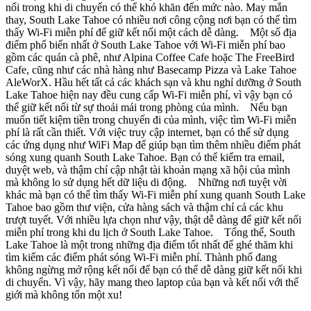
nối trong khi di chuyển có thể khó khăn đến mức nào. May mắn
thay, South Lake Tahoe có nhiều nơi công cộng nơi bạn có thể tìm
thấy Wi-Fi miễn phí để giữ kết nối một cách dễ dàng. Một số địa
điểm phổ biến nhất ở South Lake Tahoe với Wi-Fi miễn phí bao
gồm các quán cà phê, như Alpina Coffee Cafe hoặc The FreeBird
Cafe, cũng như các nhà hàng như Basecamp Pizza và Lake Tahoe
AleWorX. Hầu hết tất cả các khách sạn và khu nghỉ dưỡng ở South
Lake Tahoe hiện nay đều cung cấp Wi-Fi miễn phí, vì vậy bạn có
thể giữ kết nối từ sự thoải mái trong phòng của mình. Nếu bạn
muốn tiết kiệm tiền trong chuyến đi của mình, việc tìm Wi-Fi miễn
phí là rất cần thiết. Với việc truy cập internet, bạn có thể sử dụng
các ứng dụng như WiFi Map để giúp bạn tìm thêm nhiều điểm phát
sóng xung quanh South Lake Tahoe. Bạn có thể kiểm tra email,
duyệt web, và thậm chí cập nhật tài khoản mạng xã hội của mình
mà không lo sử dụng hết dữ liệu di động. Những nơi tuyệt vời
khác mà bạn có thể tìm thấy Wi-Fi miễn phí xung quanh South Lake
Tahoe bao gồm thư viện, cửa hàng sách và thậm chí cả các khu
trượt tuyết. Với nhiều lựa chọn như vậy, thật dễ dàng để giữ kết nối
miễn phí trong khi du lịch ở South Lake Tahoe. Tổng thể, South
Lake Tahoe là một trong những địa điểm tốt nhất để ghé thăm khi
tìm kiếm các điểm phát sóng Wi-Fi miễn phí. Thành phố đang
không ngừng mở rộng kết nối để bạn có thể dễ dàng giữ kết nối khi
di chuyển. Vì vậy, hãy mang theo laptop của bạn và kết nối với thế
giới mà không tốn một xu!