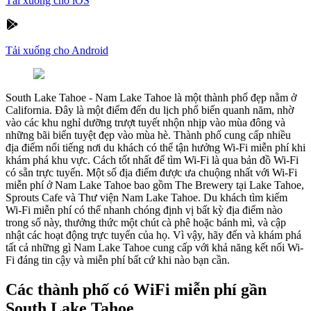
Tải xuống cho iOS
Tải xuống cho Android
South Lake Tahoe
-
Nam Lake Tahoe là một thành phố đẹp nằm ở
California. Đây là một điểm đến du lịch phổ biến quanh năm, nhờ
vào các khu nghỉ dưỡng trượt tuyết nhộn nhịp vào mùa đông và
những bãi biển tuyệt đẹp vào mùa hè. Thành phố cung cấp nhiều
địa điểm nổi tiếng nơi du khách có thể tận hưởng Wi-Fi miễn phí khi
khám phá khu vực. Cách tốt nhất để tìm Wi-Fi là qua bản đồ Wi-Fi
có sẵn trực tuyến. Một số địa điểm được ưa chuộng nhất với Wi-Fi
miễn phí ở Nam Lake Tahoe bao gồm The Brewery tại Lake Tahoe,
Sprouts Cafe và Thư viện Nam Lake Tahoe. Du khách tìm kiếm
Wi-Fi miễn phí có thể nhanh chóng định vị bất kỳ địa điểm nào
trong số này, thưởng thức một chút cà phê hoặc bánh mì, và cập
nhật các hoạt động trực tuyến của họ. Vì vậy, hãy đến và khám phá
tất cả những gì Nam Lake Tahoe cung cấp với khả năng kết nối Wi-
Fi đáng tin cậy và miễn phí bất cứ khi nào bạn cần.
Các thành phố có WiFi miễn phí gần
South Lake Tahoe