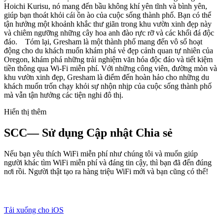
Hoichi Kurisu, nó mang đến bầu không khí yên tĩnh và bình yên,
giúp bạn thoát khỏi cái ồn ào của cuộc sống thành phố. Bạn có thể
tận hưởng một khoảnh khắc thư giãn trong khu vườn xinh đẹp này
và chiêm ngưỡng những cây hoa anh đào rực rỡ và các khối đá độc
đáo. Tóm lại, Gresham là một thành phố mang đến vô số hoạt
động cho du khách muốn khám phá vẻ đẹp cảnh quan tự nhiên của
Oregon, khám phá những trải nghiệm văn hóa độc đáo và tiết kiệm
tiền thông qua Wi-Fi miễn phí. Với những công viên, đường mòn và
khu vườn xinh đẹp, Gresham là điểm đến hoàn hảo cho những du
khách muốn trốn chạy khỏi sự nhộn nhịp của cuộc sống thành phố
mà vẫn tận hưởng các tiện nghi đô thị.
Hiển thị thêm
SCC— Sử dụng Cập nhật Chia sẻ
Nếu bạn yêu thích WiFi miễn phí như chúng tôi và muốn giúp
người khác tìm WiFi miễn phí và đáng tin cậy, thì bạn đã đến đúng
nơi rồi. Người thật tạo ra hàng triệu WiFi mới và bạn cũng có thể!
Tải xuống cho iOS