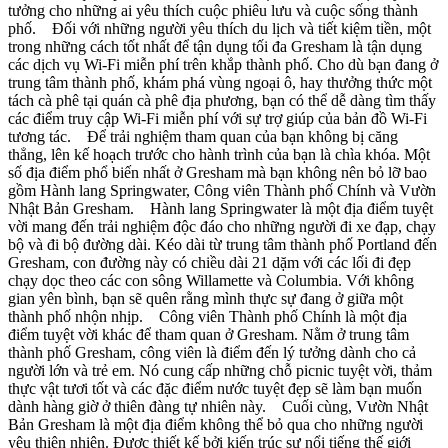
tưởng cho những ai yêu thích cuộc phiêu lưu và cuộc sống thành
phố. Đối với những người yêu thích du lịch và tiết kiệm tiền, một
trong những cách tốt nhất để tận dụng tối đa Gresham là tận dụng
các dịch vụ Wi-Fi miễn phí trên khắp thành phố. Cho dù bạn đang ở
trung tâm thành phố, khám phá vùng ngoại ô, hay thưởng thức một
tách cà phê tại quán cà phê địa phương, bạn có thể dễ dàng tìm thấy
các điểm truy cập Wi-Fi miễn phí với sự trợ giúp của bản đồ Wi-Fi
tương tác. Để trải nghiệm tham quan của bạn không bị căng
thẳng, lên kế hoạch trước cho hành trình của bạn là chìa khóa. Một
số địa điểm phổ biến nhất ở Gresham mà bạn không nên bỏ lỡ bao
gồm Hành lang Springwater, Công viên Thành phố Chính và Vườn
Nhật Bản Gresham. Hành lang Springwater là một địa điểm tuyệt
vời mang đến trải nghiệm độc đáo cho những người đi xe đạp, chạy
bộ và đi bộ đường dài. Kéo dài từ trung tâm thành phố Portland đến
Gresham, con đường này có chiều dài 21 dặm với các lối đi đẹp
chạy dọc theo các con sông Willamette và Columbia. Với không
gian yên bình, bạn sẽ quên rằng mình thực sự đang ở giữa một
thành phố nhộn nhịp. Công viên Thành phố Chính là một địa
điểm tuyệt vời khác để tham quan ở Gresham. Nằm ở trung tâm
thành phố Gresham, công viên là điểm đến lý tưởng dành cho cả
người lớn và trẻ em. Nó cung cấp những chỗ picnic tuyệt vời, thảm
thực vật tươi tốt và các đặc điểm nước tuyệt đẹp sẽ làm bạn muốn
dành hàng giờ ở thiên đàng tự nhiên này. Cuối cùng, Vườn Nhật
Bản Gresham là một địa điểm không thể bỏ qua cho những người
yêu thiên nhiên. Được thiết kế bởi kiến trúc sư nổi tiếng thế giới