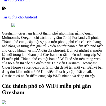
Tải xuống cho iOS
Tải xuống cho Android
Gresham
-
Gresham là một thành phố nhộn nhịp nằm ở quận
Multnomah, Oregon, chỉ cách trung tâm đô thị Portland vài phút.
Thành phố cung cấp một sự pha trộn phong phú của các cửa hàng,
nhà hàng và trung tâm giải trí, khiến nó trở thành điểm đến phổ biến
cho cả du khách và người dân địa phương. Đối với những ai muốn
kết nối trong khi khám phá Gresham, có rất nhiều nơi cung cấp Wi-
Fi miễn phí. Thành phố có một bản đồ WiFi có sẵn trên trang web
của họ hiển thị các địa điểm như Thư viện Gresham, Downeast
Cider House và Rendezvous Grill, chỉ để kể tên một vài. Bất kể bạn
đang tìm kiếm một nơi để làm việc từ xa hay cập nhật email,
Gresham có nhiều điểm cung cấp Wi-Fi nhanh và đáng tin cậy.
Các thành phố có WiFi miễn phí gần
Gresham