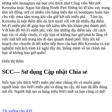
tượng trên Instagram mà bạn yêu thích như Công viên Mơ ước
Kenosha hoặc Ngọn hải đăng North Pier. Đừng bỏ lỡ khu vực trung
tâm sôi động, nơi có nhiều cửa hàng hiện đại và boutiques hoàn hảo
cho việc mua sắm trong khi vẫn giữ kết nối miễn phí. Tóm lại,
Kenosha là một điểm đến du lịch tuyệt vời với rất nhiều địa điểm
Wi-Fi miễn phí để giúp bạn tiết kiệm tiền khi khám phá thành phố.
Với bản đồ Wi-Fi miễn phí, việc tìm những địa điểm này chỉ cách
bạn vài cú nhấp chuột, vì vậy bạn sẽ không bao giờ phải lo lắng về
việc mất kết nối trong khi đi dạo quanh thành phố. Hãy lên kế
hoạch cho chuyến đi tiết kiệm tiếp theo của bạn đến Kenosha và trải
nghiệm một lịch trình kỳ nghỉ đầy đủ, thông minh về tài chính mà
bạn sẽ không bao giờ quên!
Hiển thị thêm
SCC— Sử dụng Cập nhật Chia sẻ
Nếu bạn yêu thích WiFi miễn phí như chúng tôi và muốn giúp
người khác tìm WiFi miễn phí và đáng tin cậy, thì bạn đã đến đúng
nơi rồi. Người thật tạo ra hàng triệu WiFi mới và bạn cũng có thể!
Tải xuống cho iOS