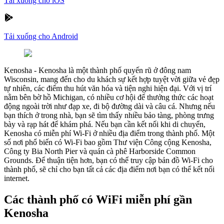
Tải xuống cho iOS
Tải xuống cho Android
Kenosha
-
Kenosha là một thành phố quyến rũ ở đông nam
Wisconsin, mang đến cho du khách sự kết hợp tuyệt vời giữa vẻ đẹp
tự nhiên, các điểm thu hút văn hóa và tiện nghi hiện đại. Với vị trí
nằm bên bờ hồ Michigan, có nhiều cơ hội để thưởng thức các hoạt
động ngoài trời như đạp xe, đi bộ đường dài và câu cá. Nhưng nếu
bạn thích ở trong nhà, bạn sẽ tìm thấy nhiều bảo tàng, phòng trưng
bày và rạp hát để khám phá. Nếu bạn cần kết nối khi di chuyển,
Kenosha có miễn phí Wi-Fi ở nhiều địa điểm trong thành phố. Một
số nơi phổ biến có Wi-Fi bao gồm Thư viện Công cộng Kenosha,
Công ty Bia North Pier và quán cà phê Harborside Common
Grounds. Để thuận tiện hơn, bạn có thể truy cập bản đồ Wi-Fi cho
thành phố, sẽ chỉ cho bạn tất cả các địa điểm nơi bạn có thể kết nối
internet.
Các thành phố có WiFi miễn phí gần
Kenosha