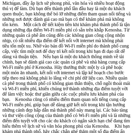
Michigan, đầy ắp lịch sử phong phú, văn hóa và nhiều hoạt động
thú vị để làm. Dù bạn đến thành phố lần đầu hay là một du khách
quen thuộc, bạn không thể bỏ lỡ những điểm tham quan nổi tiếng và
những nơi được đánh giá cao mà bạn có thể khám phá mà không
tốn kém. Một cách để tiết kiệm tiền khi khám phá thành phố là tận
dụng những địa điểm Wi-Fi miễn phí có sẵn trên khắp Kenosha. Từ
những quán cà phê ấm cúng đến các không gian công cộng nhộn
nhịp, có rất nhiều địa điểm để kết nối với internet mà không phải
tiêu tốn một xu. Nhờ vào bản đồ Wi-Fi miễn phí do thành phố cung
cấp, việc tìm một nơi để duy trì kết nối trong khi bạn đi dạo rất dễ
dàng và thuận tiện. Nếu bạn là một du khách thông minh về tài
chính, bạn sẽ đánh giá cao các quán cà phê và nhà hàng cung cấp
Wi-Fi miễn phí ở Kenosha. Hãy thưởng thức một ly cà phê hoặc
một món ăn nhanh, kết nối với internet và lập kế hoạch cho bước
tiếp theo mà không phải lo lắng về chi phí dữ liệu cao. Nhiều quán
cà phê trong thành phố có không gian thân thiện, chỗ ngồi thoải mái
và Wi-Fi miễn phí, khiến chúng trở thành những địa điểm tuyệt vời
để làm việc hoặc thư giãn giữa các cuộc phiêu lưu khám phá của
bạn. Kenosha cũng có nhiều điểm tham quan nổi tiếng cung cấp
Wi-Fi miễn phí, giúp bạn dễ dàng giữ kết nối trong khi tận hưởng
những cảnh đẹp hấp dẫn mà thành phố này mang lại. Các bảo tàng
và thư viện công cộng của thành phố có Wi-Fi miễn phí và là những
điểm đến tuyệt vời cho các du khách có ngân sách hạn chế đang tìm
hiểu thêm về lịch sử và văn hóa phong phú của Kenosha. Khi bạn
khám phá thành phố, hãy chắc chắn ghé thăm một số địa điểm ấn