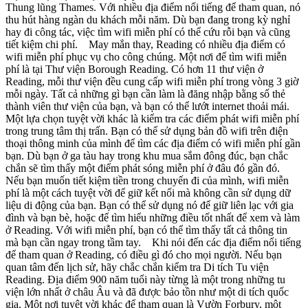
Thung lũng Thames. Với nhiều địa điểm nổi tiếng để tham quan, nó
thu hút hàng ngàn du khách mỗi năm. Dù bạn đang trong kỳ nghỉ
hay đi công tác, việc tìm wifi miễn phí có thể cứu rỗi bạn và cũng
tiết kiệm chi phí. May mắn thay, Reading có nhiều địa điểm có
wifi miễn phí phục vụ cho công chúng. Một nơi để tìm wifi miễn
phí là tại Thư viện Borough Reading. Có hơn 11 thư viện ở
Reading, mỗi thư viện đều cung cấp wifi miễn phí trong vòng 3 giờ
mỗi ngày. Tất cả những gì bạn cần làm là đăng nhập bằng số thẻ
thành viên thư viện của bạn, và bạn có thể lướt internet thoải mái.
Một lựa chọn tuyệt vời khác là kiểm tra các điểm phát wifi miễn phí
trong trung tâm thị trấn. Bạn có thể sử dụng bản đồ wifi trên điện
thoại thông minh của mình để tìm các địa điểm có wifi miễn phí gần
bạn. Dù bạn ở ga tàu hay trong khu mua sắm đông đúc, bạn chắc
chắn sẽ tìm thấy một điểm phát sóng miễn phí ở đâu đó gần đó.
Nếu bạn muốn tiết kiệm tiền trong chuyến đi của mình, wifi miễn
phí là một cách tuyệt vời để giữ kết nối mà không cần sử dụng dữ
liệu di động của bạn. Bạn có thể sử dụng nó để giữ liên lạc với gia
đình và bạn bè, hoặc để tìm hiểu những điều tốt nhất để xem và làm
ở Reading. Với wifi miễn phí, bạn có thể tìm thấy tất cả thông tin
mà bạn cần ngay trong tầm tay. Khi nói đến các địa điểm nổi tiếng
để tham quan ở Reading, có điều gì đó cho mọi người. Nếu bạn
quan tâm đến lịch sử, hãy chắc chắn kiểm tra Di tích Tu viện
Reading. Địa điểm 900 năm tuổi này từng là một trong những tu
viện lớn nhất ở châu Âu và đã được bảo tồn như một di tích quốc
gia. Một nơi tuyệt vời khác để tham quan là Vườn Forbury, một