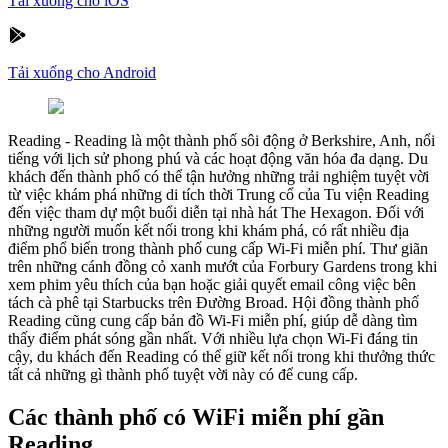
Tải xuống cho iOS
Tải xuống cho Android
Reading
-
Reading là một thành phố sôi động ở Berkshire, Anh, nổi
tiếng với lịch sử phong phú và các hoạt động văn hóa đa dạng. Du
khách đến thành phố có thể tận hưởng những trải nghiệm tuyệt vời
từ việc khám phá những di tích thời Trung cổ của Tu viện Reading
đến việc tham dự một buổi diễn tại nhà hát The Hexagon. Đối với
những người muốn kết nối trong khi khám phá, có rất nhiều địa
điểm phổ biến trong thành phố cung cấp Wi-Fi miễn phí. Thư giãn
trên những cánh đồng cỏ xanh mướt của Forbury Gardens trong khi
xem phim yêu thích của bạn hoặc giải quyết email công việc bên
tách cà phê tại Starbucks trên Đường Broad. Hội đồng thành phố
Reading cũng cung cấp bản đồ Wi-Fi miễn phí, giúp dễ dàng tìm
thấy điểm phát sóng gần nhất. Với nhiều lựa chọn Wi-Fi đáng tin
cậy, du khách đến Reading có thể giữ kết nối trong khi thưởng thức
tất cả những gì thành phố tuyệt vời này có để cung cấp.
Các thành phố có WiFi miễn phí gần
Reading