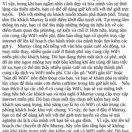
Vì vậy, trong khi bạn ngắm nhìn cảnh đẹp và hòa mình vào sự tĩnh
lặng của thiên nhiên, bạn có thể dễ dàng giữ kết nối với thế giới trực
tuyến. Đối với những du khách muốn khám phá thành phố, Trung
tâm Du khách Murray là một điểm khởi đầu tuyệt vời. Tại trung tâm
thông tin này, bạn có thể thu thập những thông tin hữu ích về các
điểm tham quan địa phương, sự kiện và chỗ ở. Hơn nữa, trung tâm
còn cung cấp WiFi miễn phí, đảm bảo rằng bạn có quyền truy cập
internet để lên kế hoạch cho hành trình của mình hoặc tìm kiếm các
gợi ý. Murray cũng nổi tiếng với văn hóa quán café sôi động, và
may mắn thay, nhiều quán café ở thành phố này cung cấp WiFi
miễn phí cho khách hàng. Dù bạn đang thèm một tách cà phê, một
đồ ăn nhẹ ngon miệng hay một bầu không khí ấm cúng để làm việc
từ xa, bạn có thể tìm thấy nhiều quán café rải rác khắp thành phố
cung cấp dịch vụ WiFi miễn phí. Chỉ cần gõ "WiFi gần tôi" hoặc
"bản đồ WiFi" trên điện thoại của bạn, và bạn sẽ khám phá ra nhiều
tùy chọn để thỏa mãn cơn thèm caffeine trong khi giữ kết nối. Nếu
bạn thích ở tại các chỗ ở có cung cấp WiFi, bạn sẽ vui mừng biết
rằng hầu hết các khách sạn và nhà nghỉ ở Murray cung cấp truy cập
internet miễn phí. Dù bạn chọn một tùy chọn tiết kiệm hay một
khách sạn sang trọng, khả năng cao là họ có WiFi có sẵn trong các
phòng khách hoặc khu vực chung. Vì vậy, dù bạn ở đâu ở Murray,
bạn có thể dễ dàng kết nối với thế giới trực tuyến và chia sẻ trải
nghiệm du lịch của mình với bạn bè và gia đình. Vì vậy, khi lên kế
hoạch cho chuyến đi đến Murray, hãy yên tâm rằng bạn sẽ không
gặp khó khăn trong việc tìm kiếm các nơi có WiFi miễn phí. Dù bạn