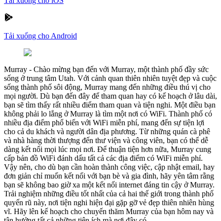
Tải xuống cho iOS
Tải xuống cho Android
Murray
-
Chào mừng bạn đến với Murray, một thành phố đầy sức
sống ở trung tâm Utah. Với cảnh quan thiên nhiên tuyệt đẹp và cuộc
sống thành phố sôi động, Murray mang đến những điều thú vị cho
mọi người. Dù bạn đến đây để tham quan hay có kế hoạch ở lâu dài,
bạn sẽ tìm thấy rất nhiều điểm tham quan và tiện nghi. Một điều bạn
không phải lo lắng ở Murray là tìm một nơi có WiFi. Thành phố có
nhiều địa điểm phổ biến với WiFi miễn phí, mang đến sự tiện lợi
cho cả du khách và người dân địa phương. Từ những quán cà phê
và nhà hàng thời thượng đến thư viện và công viên, bạn có thể dễ
dàng kết nối mọi lúc mọi nơi. Để thuận tiện hơn nữa, Murray cung
cấp bản đồ WiFi đánh dấu tất cả các địa điểm có WiFi miễn phí.
Vậy nên, cho dù bạn cần hoàn thành công việc, cập nhật email, hay
đơn giản chỉ muốn kết nối với bạn bè và gia đình, hãy yên tâm rằng
bạn sẽ không bao giờ xa một kết nối internet đáng tin cậy ở Murray.
Trải nghiệm những điều tốt nhất của cả hai thế giới trong thành phố
quyến rũ này, nơi tiện nghi hiện đại gặp gỡ vẻ đẹp thiên nhiên hùng
vĩ. Hãy lên kế hoạch cho chuyến thăm Murray của bạn hôm nay và
tận hưởng tất cả những tiện ích mà nơi đây có.