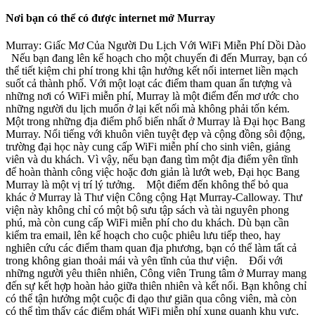
Nơi bạn có thể có được internet mở Murray
Murray: Giấc Mơ Của Người Du Lịch Với WiFi Miễn Phí Dồi Dào
Nếu bạn đang lên kế hoạch cho một chuyến đi đến Murray, bạn có
thể tiết kiệm chi phí trong khi tận hưởng kết nối internet liền mạch
suốt cả thành phố. Với một loạt các điểm tham quan ấn tượng và
những nơi có WiFi miễn phí, Murray là một điểm đến mơ ước cho
những người du lịch muốn ở lại kết nối mà không phải tốn kém.
Một trong những địa điểm phổ biến nhất ở Murray là Đại học Bang
Murray. Nổi tiếng với khuôn viên tuyệt đẹp và cộng đồng sôi động,
trường đại học này cung cấp WiFi miễn phí cho sinh viên, giảng
viên và du khách. Vì vậy, nếu bạn đang tìm một địa điểm yên tĩnh
để hoàn thành công việc hoặc đơn giản là lướt web, Đại học Bang
Murray là một vị trí lý tưởng. Một điểm đến không thể bỏ qua
khác ở Murray là Thư viện Công cộng Hạt Murray-Calloway. Thư
viện này không chỉ có một bộ sưu tập sách và tài nguyên phong
phú, mà còn cung cấp WiFi miễn phí cho du khách. Dù bạn cần
kiểm tra email, lên kế hoạch cho cuộc phiêu lưu tiếp theo, hay
nghiên cứu các điểm tham quan địa phương, bạn có thể làm tất cả
trong không gian thoải mái và yên tĩnh của thư viện. Đối với
những người yêu thiên nhiên, Công viên Trung tâm ở Murray mang
đến sự kết hợp hoàn hảo giữa thiên nhiên và kết nối. Bạn không chỉ
có thể tận hưởng một cuộc đi dạo thư giãn qua công viên, mà còn
có thể tìm thấy các điểm phát WiFi miễn phí xung quanh khu vực.