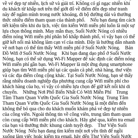
về vẻ đẹp tự nhiên, lịch sử và giải trí. Không có gì ngạc nhiên khi
du khách từ khắp nơi trên thế giới đổ về điểm đến đẹp như tranh
này để ngâm mình trong nước khoáng, đi bộ đường dài và thưởng
thức nhiều điểm tham quan của thành phố. Nếu bạn đang tìm cách
tiết kiệm tiền khi du lịch, việc tìm kiếm Wifi miễn phí luôn là một sự
lựa chọn thông minh. May mắn thay, Suối Nước Nóng có nhiều
điểm nóng Wifi miễn phí phân bố khắp thành phố, vì vậy bạn có thể
giữ kết nối mà không làm cạn ví của mình. Đây là hướng dẫn nhanh
về nơi bạn có thể tìm thấy Wifi miễn phí ở Suối Nước Nóng. Bản
Đồ Wifi ở Suối Nước Nóng Khi bạn đang dạo phố ở Suối Nước
Nóng, bạn có thể sử dụng Wi-Fi Mapper để xác định các điểm nóng
Wifi miễn phí gần bạn. Wi-Fi Mapper là một ứng dụng smartphone
giúp bạn tìm Wifi miễn phí tại các quán cà phê, nhà hàng, thư viện
và các địa điểm công cộng khác. Tại Suối Nước Nóng, bạn sẽ thấy
rằng nhiều doanh nghiệp địa phương cung cấp Wifi miễn phí cho
khách hàng của họ, vì vậy có nhiều lựa chọn để giữ kết nối khi di
chuyển. Những Nơi Phổ Biến Nhất Có Wifi Miễn Phí Trung
Tâm Tham Quan Vườn Quốc Gia Suối Nước Nóng Trung Tâm
Tham Quan Vườn Quốc Gia Suối Nước Nóng là một điểm đến
không thể bỏ qua cho du khách muốn khám phá vẻ đẹp tự nhiên
của công viên. Ngoài thông tin về công viên, trung tâm tham quan
còn cung cấp Wifi miễn phí cho khách. Hãy ghé qua, kiểm tra email
của bạn và thưởng thức khung cảnh tuyệt đẹp. Thư Viện Suối
Nước Nóng Nếu bạn đang tìm kiếm một nơi yên tĩnh để ngồi
xuống làm việc hoặc kiểm tra email, hãy đến Thư Viện Suối Nước