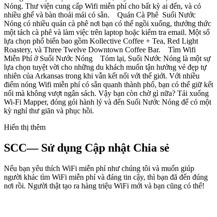
Nóng. Thư viện cung cấp Wifi miễn phí cho bất kỳ ai đến, và có
nhiều ghế và bàn thoải mái có sẵn. Quán Cà Phê Suối Nước
Nóng có nhiều quán cà phê nơi bạn có thể ngồi xuống, thưởng thức
một tách cà phê và làm việc trên laptop hoặc kiểm tra email. Một số
lựa chọn phổ biến bao gồm Kollective Coffee + Tea, Red Light
Roastery, và Three Twelve Downtown Coffee Bar. Tìm Wifi
Miễn Phí ở Suối Nước Nóng Tóm lại, Suối Nước Nóng là một sự
lựa chọn tuyệt vời cho những du khách muốn tận hưởng vẻ đẹp tự
nhiên của Arkansas trong khi vẫn kết nối với thế giới. Với nhiều
điểm nóng Wifi miễn phí có sẵn quanh thành phố, bạn có thể giữ kết
nối mà không vượt ngân sách. Vậy bạn còn chờ gì nữa? Tải xuống
Wi-Fi Mapper, đóng gói hành lý và đến Suối Nước Nóng để có một
kỳ nghỉ thư giãn và phục hồi.
Hiển thị thêm
SCC— Sử dụng Cập nhật Chia sẻ
Nếu bạn yêu thích WiFi miễn phí như chúng tôi và muốn giúp
người khác tìm WiFi miễn phí và đáng tin cậy, thì bạn đã đến đúng
nơi rồi. Người thật tạo ra hàng triệu WiFi mới và bạn cũng có thể!