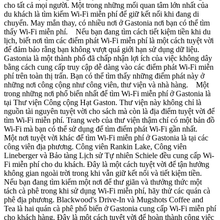
cho tất cả mọi người. Một trong những mối quan tâm lớn nhất của
du khách là tìm kiếm Wi-Fi miễn phí để giữ kết nối khi đang di
chuyển. May mắn thay, có nhiều nơi ở Gastonia nơi bạn có thể tìm
thấy Wi-Fi miễn phí. Nếu bạn đang tìm cách tiết kiệm tiền khi du
lịch, biết nơi tìm các điểm phát Wi-Fi miễn phí là một cách tuyệt vời
để đảm bảo rằng bạn không vượt quá giới hạn sử dụng dữ liệu.
Gastonia là một thành phố đã chấp nhận lợi ích của việc không dây
bằng cách cung cấp truy cập dễ dàng vào các điểm phát Wi-Fi miễn
phí trên toàn thị trấn. Bạn có thể tìm thấy những điểm phát này ở
những nơi công cộng như công viên, thư viện và nhà hàng. Một
trong những nơi phổ biến nhất để tìm Wi-Fi miễn phí ở Gastonia là
tại Thư viện Công cộng Hạt Gaston. Thư viện này không chỉ là
nguồn tài nguyên tuyệt vời cho sách mà còn là địa điểm tuyệt vời để
tìm Wi-Fi miễn phí. Trang web của thư viện thậm chí có một bản đồ
Wi-Fi mà bạn có thể sử dụng để tìm điểm phát Wi-Fi gần nhất.
Một nơi tuyệt vời khác để tìm Wi-Fi miễn phí ở Gastonia là tại các
công viên địa phương. Công viên Rankin Lake, Công viên
Lineberger và Bảo tàng Lịch sử Tự nhiên Schiele đều cung cấp Wi-
Fi miễn phí cho du khách. Đây là một cách tuyệt vời để tận hưởng
không gian ngoài trời trong khi vẫn giữ kết nối và tiết kiệm tiền.
Nếu bạn đang tìm kiếm một nơi để thư giãn và thưởng thức một
tách cà phê trong khi sử dụng Wi-Fi miễn phí, hãy thử các quán cà
phê địa phương. Blackwood's Drive-In và Mugshots Coffee and
Tea là hai quán cà phê phổ biến ở Gastonia cung cấp Wi-Fi miễn phí
cho khách hàng. Đây là một cách tuyệt vời để hoàn thành công việc