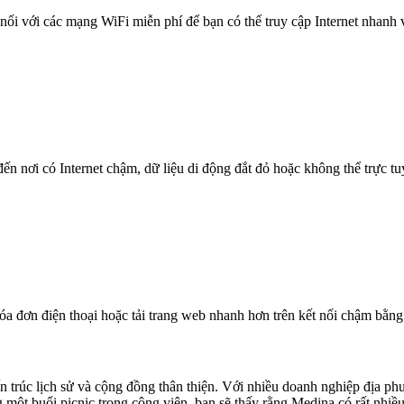
nối với các mạng WiFi miễn phí để bạn có thể truy cập Internet nhanh
n nơi có Internet chậm, dữ liệu di động đắt đỏ hoặc không thể trực t
óa đơn điện thoại hoặc tải trang web nhanh hơn trên kết nối chậm bằng
n trúc lịch sử và cộng đồng thân thiện. Với nhiều doanh nghiệp địa ph
một buổi picnic trong công viên, bạn sẽ thấy rằng Medina có rất nhiều