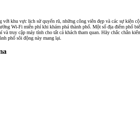
g với khu vực lịch sử quyến rũ, những công viên đẹp và các sự kiện c
hưởng Wi-Fi miễn phí khi khám phá thành phố. Một số địa điểm phổ biế
và truy cập máy tính cho tất cả khách tham quan. Hãy chắc chắn kiểm t
hành phố sôi động này mang lại.
na