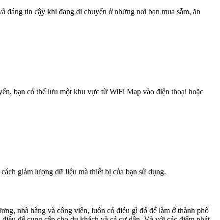
 và đáng tin cậy khi đang di chuyển ở những nơi bạn mua sắm, ăn
uyến, bạn có thể lưu một khu vực từ WiFi Map vào điện thoại hoặc
 cách giảm lượng dữ liệu mà thiết bị của bạn sử dụng.
ương, nhà hàng và công viên, luôn có điều gì đó để làm ở thành phố
 điều để cung cấp cho du khách và cả cư dân. Và với các điểm phát