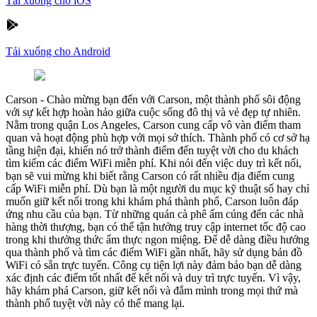
Tải xuống cho iOS
Tải xuống cho Android
Carson
-
Chào mừng bạn đến với Carson, một thành phố sôi động
với sự kết hợp hoàn hảo giữa cuộc sống đô thị và vẻ đẹp tự nhiên.
Nằm trong quận Los Angeles, Carson cung cấp vô vàn điểm tham
quan và hoạt động phù hợp với mọi sở thích. Thành phố có cơ sở hạ
tầng hiện đại, khiến nó trở thành điểm đến tuyệt vời cho du khách
tìm kiếm các điểm WiFi miễn phí. Khi nói đến việc duy trì kết nối,
bạn sẽ vui mừng khi biết rằng Carson có rất nhiều địa điểm cung
cấp WiFi miễn phí. Dù bạn là một người du mục kỹ thuật số hay chỉ
muốn giữ kết nối trong khi khám phá thành phố, Carson luôn đáp
ứng nhu cầu của bạn. Từ những quán cà phê ấm cúng đến các nhà
hàng thời thượng, bạn có thể tận hưởng truy cập internet tốc độ cao
trong khi thưởng thức ẩm thực ngon miệng. Để dễ dàng điều hướng
qua thành phố và tìm các điểm WiFi gần nhất, hãy sử dụng bản đồ
WiFi có sẵn trực tuyến. Công cụ tiện lợi này đảm bảo bạn dễ dàng
xác định các điểm tốt nhất để kết nối và duy trì trực tuyến. Vì vậy,
hãy khám phá Carson, giữ kết nối và đắm mình trong mọi thứ mà
thành phố tuyệt vời này có thể mang lại.