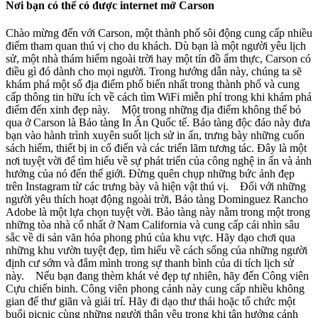
Nơi bạn có thể có được internet mở Carson
Chào mừng đến với Carson, một thành phố sôi động cung cấp nhiều
điểm tham quan thú vị cho du khách. Dù bạn là một người yêu lịch
sử, một nhà thám hiểm ngoài trời hay một tín đồ ẩm thực, Carson có
điều gì đó dành cho mọi người. Trong hướng dẫn này, chúng ta sẽ
khám phá một số địa điểm phổ biến nhất trong thành phố và cung
cấp thông tin hữu ích về cách tìm WiFi miễn phí trong khi khám phá
điểm đến xinh đẹp này. Một trong những địa điểm không thể bỏ
qua ở Carson là Bảo tàng In Ấn Quốc tế. Bảo tàng độc đáo này đưa
bạn vào hành trình xuyên suốt lịch sử in ấn, trưng bày những cuốn
sách hiếm, thiết bị in cổ điển và các triển lãm tương tác. Đây là một
nơi tuyệt vời để tìm hiểu về sự phát triển của công nghệ in ấn và ảnh
hưởng của nó đến thế giới. Đừng quên chụp những bức ảnh đẹp
trên Instagram từ các trưng bày và hiện vật thú vị. Đối với những
người yêu thích hoạt động ngoài trời, Bảo tàng Dominguez Rancho
Adobe là một lựa chọn tuyệt vời. Bảo tàng này nằm trong một trong
những tòa nhà cổ nhất ở Nam California và cung cấp cái nhìn sâu
sắc về di sản văn hóa phong phú của khu vực. Hãy dạo chơi qua
những khu vườn tuyệt đẹp, tìm hiểu về cách sống của những người
định cư sớm và đắm mình trong sự thanh bình của di tích lịch sử
này. Nếu bạn đang thèm khát vẻ đẹp tự nhiên, hãy đến Công viên
Cựu chiến binh. Công viên phong cảnh này cung cấp nhiều không
gian để thư giãn và giải trí. Hãy đi dạo thư thái hoặc tổ chức một
buổi picnic cùng những người thân yêu trong khi tận hưởng cảnh