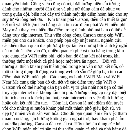
quan yên bình. Công viên cũng có một đài tưởng niệm ấn tượng
dành cho những người đàn ông và phụ nữ dũng cảm đã phục vụ
trong quân đội, biến nơi đây trở thành một địa điểm hoàn hảo cho sự
suy tư và lòng biết ơn. Khi khám phá Carson, điều cần thiết là giữ
kết nối và tiết kiệm tiền bằng cách tìm các điểm phát WiFi miễn phí.
May mắn thay, có nhiều địa điểm trong thành phố mà bạn có thể dễ
dàng truy cập internet. Thư viện công cộng Carson cung cấp WiFi
miễn phí cho du khách, cho phép bạn cập nhật email, nghiên cứu
các điểm tham quan địa phương hoặc tải lên những bức ảnh kỳ nghỉ
của mình. Thêm vào đó, nhiều quán cà phê và nhà hàng trong khu
vực cung cấp WiFi miễn phí, giúp bạn dễ dàng kết nối trong khi
thưởng thức một tách cà phê hoặc một bữa ăn ngon. Đối với
những ai thích khám phá thành phố trong khi vẫn được kết nối, có
một số ứng dụng di động và trang web có sẵn để giúp bạn tìm các
điểm phát WiFi miễn phí. Các trang web như WiFi Map và WiFi
Near Me cung cấp bản đồ chi tiết về các điểm truy cập WiFi ở
Carson và có thể hướng dẫn bạn đến vị trí gần nhất nơi bạn có thể
truy cập internet mà không tốn chi phí. Những công cụ này đặc biệt
hữu ích cho du khách phụ thuộc vào internet cho việc định hướng
hoặc cần kết nối liên tục. Tóm lại, Carson là một điểm đến tuyệt
vời cho những ai muốn khám phá một thành phố giàu lịch sử, vẻ
đẹp tự nhiên và di sản văn hóa. Cho dù bạn quan tâm đến việc tham
quan bảo tàng, tận hưởng không gian ngoài trời, hay khám phá ẩm
thực địa phương, Carson đều có tất cả. Hãy nhớ tận dụng các lựa
chọn WiFi miễn phí có sẵn tại thư viện, quán cà phê và nhà hàng để