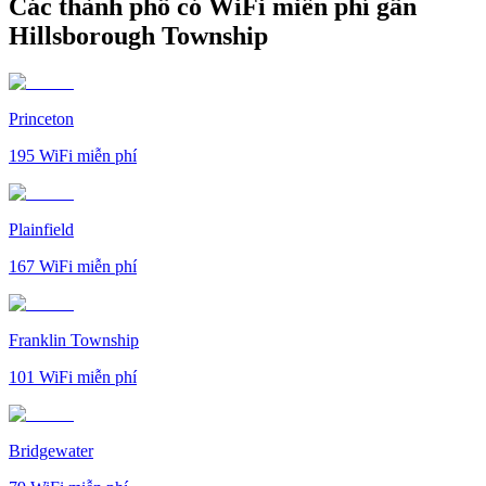
Các thành phố có WiFi miễn phí gần
Hillsborough Township
Princeton
195
WiFi miễn phí
Plainfield
167
WiFi miễn phí
Franklin Township
101
WiFi miễn phí
Bridgewater