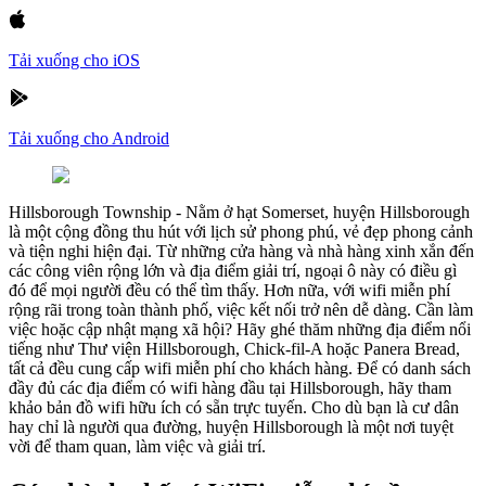
Tải xuống cho iOS
Tải xuống cho Android
Hillsborough Township
-
Nằm ở hạt Somerset, huyện Hillsborough
là một cộng đồng thu hút với lịch sử phong phú, vẻ đẹp phong cảnh
và tiện nghi hiện đại. Từ những cửa hàng và nhà hàng xinh xắn đến
các công viên rộng lớn và địa điểm giải trí, ngoại ô này có điều gì
đó để mọi người đều có thể tìm thấy. Hơn nữa, với wifi miễn phí
rộng rãi trong toàn thành phố, việc kết nối trở nên dễ dàng. Cần làm
việc hoặc cập nhật mạng xã hội? Hãy ghé thăm những địa điểm nổi
tiếng như Thư viện Hillsborough, Chick-fil-A hoặc Panera Bread,
tất cả đều cung cấp wifi miễn phí cho khách hàng. Để có danh sách
đầy đủ các địa điểm có wifi hàng đầu tại Hillsborough, hãy tham
khảo bản đồ wifi hữu ích có sẵn trực tuyến. Cho dù bạn là cư dân
hay chỉ là người qua đường, huyện Hillsborough là một nơi tuyệt
vời để tham quan, làm việc và giải trí.