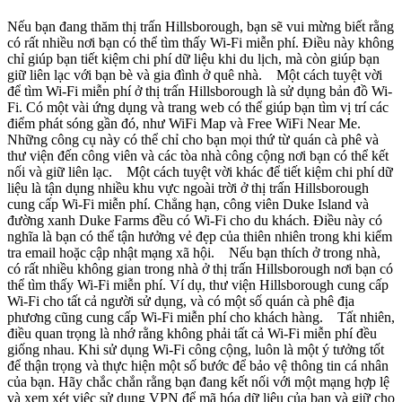
Nếu bạn đang thăm thị trấn Hillsborough, bạn sẽ vui mừng biết rằng
có rất nhiều nơi bạn có thể tìm thấy Wi-Fi miễn phí. Điều này không
chỉ giúp bạn tiết kiệm chi phí dữ liệu khi du lịch, mà còn giúp bạn
giữ liên lạc với bạn bè và gia đình ở quê nhà. Một cách tuyệt vời
để tìm Wi-Fi miễn phí ở thị trấn Hillsborough là sử dụng bản đồ Wi-
Fi. Có một vài ứng dụng và trang web có thể giúp bạn tìm vị trí các
điểm phát sóng gần đó, như WiFi Map và Free WiFi Near Me.
Những công cụ này có thể chỉ cho bạn mọi thứ từ quán cà phê và
thư viện đến công viên và các tòa nhà công cộng nơi bạn có thể kết
nối và giữ liên lạc. Một cách tuyệt vời khác để tiết kiệm chi phí dữ
liệu là tận dụng nhiều khu vực ngoài trời ở thị trấn Hillsborough
cung cấp Wi-Fi miễn phí. Chẳng hạn, công viên Duke Island và
đường xanh Duke Farms đều có Wi-Fi cho du khách. Điều này có
nghĩa là bạn có thể tận hưởng vẻ đẹp của thiên nhiên trong khi kiểm
tra email hoặc cập nhật mạng xã hội. Nếu bạn thích ở trong nhà,
có rất nhiều không gian trong nhà ở thị trấn Hillsborough nơi bạn có
thể tìm thấy Wi-Fi miễn phí. Ví dụ, thư viện Hillsborough cung cấp
Wi-Fi cho tất cả người sử dụng, và có một số quán cà phê địa
phương cũng cung cấp Wi-Fi miễn phí cho khách hàng. Tất nhiên,
điều quan trọng là nhớ rằng không phải tất cả Wi-Fi miễn phí đều
giống nhau. Khi sử dụng Wi-Fi công cộng, luôn là một ý tưởng tốt
để thận trọng và thực hiện một số bước để bảo vệ thông tin cá nhân
của bạn. Hãy chắc chắn rằng bạn đang kết nối với một mạng hợp lệ
và xem xét việc sử dụng VPN để mã hóa dữ liệu của bạn và giữ cho