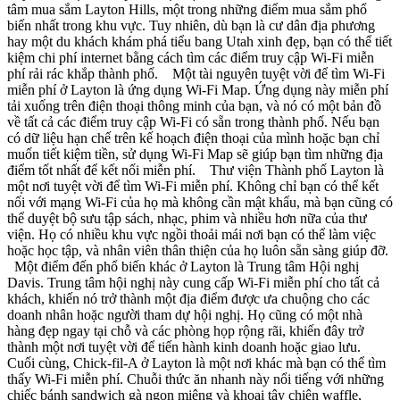
tâm mua sắm Layton Hills, một trong những điểm mua sắm phổ
biến nhất trong khu vực. Tuy nhiên, dù bạn là cư dân địa phương
hay một du khách khám phá tiểu bang Utah xinh đẹp, bạn có thể tiết
kiệm chi phí internet bằng cách tìm các điểm truy cập Wi-Fi miễn
phí rải rác khắp thành phố. Một tài nguyên tuyệt vời để tìm Wi-Fi
miễn phí ở Layton là ứng dụng Wi-Fi Map. Ứng dụng này miễn phí
tải xuống trên điện thoại thông minh của bạn, và nó có một bản đồ
về tất cả các điểm truy cập Wi-Fi có sẵn trong thành phố. Nếu bạn
có dữ liệu hạn chế trên kế hoạch điện thoại của mình hoặc bạn chỉ
muốn tiết kiệm tiền, sử dụng Wi-Fi Map sẽ giúp bạn tìm những địa
điểm tốt nhất để kết nối miễn phí. Thư viện Thành phố Layton là
một nơi tuyệt vời để tìm Wi-Fi miễn phí. Không chỉ bạn có thể kết
nối với mạng Wi-Fi của họ mà không cần mật khẩu, mà bạn cũng có
thể duyệt bộ sưu tập sách, nhạc, phim và nhiều hơn nữa của thư
viện. Họ có nhiều khu vực ngồi thoải mái nơi bạn có thể làm việc
hoặc học tập, và nhân viên thân thiện của họ luôn sẵn sàng giúp đỡ.
Một điểm đến phổ biến khác ở Layton là Trung tâm Hội nghị
Davis. Trung tâm hội nghị này cung cấp Wi-Fi miễn phí cho tất cả
khách, khiến nó trở thành một địa điểm được ưa chuộng cho các
doanh nhân hoặc người tham dự hội nghị. Họ cũng có một nhà
hàng đẹp ngay tại chỗ và các phòng họp rộng rãi, khiến đây trở
thành một nơi tuyệt vời để tiến hành kinh doanh hoặc giao lưu.
Cuối cùng, Chick-fil-A ở Layton là một nơi khác mà bạn có thể tìm
thấy Wi-Fi miễn phí. Chuỗi thức ăn nhanh này nổi tiếng với những
chiếc bánh sandwich gà ngon miệng và khoai tây chiên waffle,