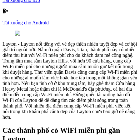
Tải xuống cho iOS
Tải xuống cho Android
Layton
-
Layton nổi tiếng với vẻ đẹp thiên nhiên tuyệt đẹp và cơ hội
giải trí ngoài trời. Nằm ở quận Davis, Utah, thành phố này có nhiều
điểm thu hút với Wi-Fi miễn phí cho du khách đam mê công nghệ.
Trung tâm mua sắm Layton Hills, với hơn 90 cửa hàng, cung cấp
Wi-Fi miễn phí cho những người mua sắm muốn giữ kết nối trong
khi duyệt hàng. Thư viện quận Davis cũng cung cấp Wi-Fi miễn phí
cho những ai muốn làm việc hoặc học tập trong một không gian yên
tĩnh hơn. Nếu bạn tình cờ ở khu trung tâm, hãy ghé thăm Cửa hàng
Heavy Metal hoặc thậm chí là McDonald's địa phương, cả hai địa
điểm đều cung cấp Wi-Fi miễn phí. Đừng quên tải xuống bản đồ
Wi-Fi của Layton để dễ dàng tìm các điểm phát sóng trong toàn
thành phố. Với nhiều địa điểm cung cấp Wi-Fi miễn phí, việc kết
nối trong khi khám phá cảnh đẹp của Layton chưa bao giờ dễ dàng
hơn.
Các thành phố có WiFi miễn phí gần
Layton