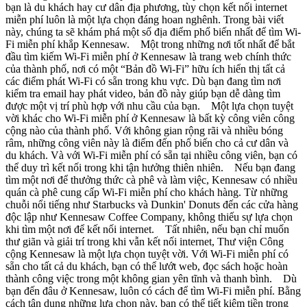
bạn là du khách hay cư dân địa phương, tùy chọn kết nối internet
miễn phí luôn là một lựa chọn đáng hoan nghênh. Trong bài viết
này, chúng ta sẽ khám phá một số địa điểm phổ biến nhất để tìm Wi-
Fi miễn phí khắp Kennesaw. Một trong những nơi tốt nhất để bắt
đầu tìm kiếm Wi-Fi miễn phí ở Kennesaw là trang web chính thức
của thành phố, nơi có một “Bản đồ Wi-Fi” hữu ích hiển thị tất cả
các điểm phát Wi-Fi có sẵn trong khu vực. Dù bạn đang tìm nơi
kiểm tra email hay phát video, bản đồ này giúp bạn dễ dàng tìm
được một vị trí phù hợp với nhu cầu của bạn. Một lựa chọn tuyệt
vời khác cho Wi-Fi miễn phí ở Kennesaw là bất kỳ công viên công
cộng nào của thành phố. Với không gian rộng rãi và nhiều bóng
râm, những công viên này là điểm đến phổ biến cho cả cư dân và
du khách. Và với Wi-Fi miễn phí có sẵn tại nhiều công viên, bạn có
thể duy trì kết nối trong khi tận hưởng thiên nhiên. Nếu bạn đang
tìm một nơi để thưởng thức cà phê và làm việc, Kennesaw có nhiều
quán cà phê cung cấp Wi-Fi miễn phí cho khách hàng. Từ những
chuỗi nổi tiếng như Starbucks và Dunkin' Donuts đến các cửa hàng
độc lập như Kennesaw Coffee Company, không thiếu sự lựa chọn
khi tìm một nơi để kết nối internet. Tất nhiên, nếu bạn chỉ muốn
thư giãn và giải trí trong khi vẫn kết nối internet, Thư viện Công
cộng Kennesaw là một lựa chọn tuyệt vời. Với Wi-Fi miễn phí có
sẵn cho tất cả du khách, bạn có thể lướt web, đọc sách hoặc hoàn
thành công việc trong một không gian yên tĩnh và thanh bình. Dù
bạn đến đâu ở Kennesaw, luôn có cách để tìm Wi-Fi miễn phí. Bằng
cách tận dụng những lựa chọn này, bạn có thể tiết kiệm tiền trong