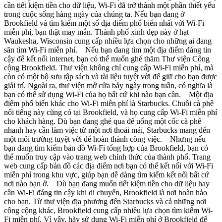
cần tiết kiệm tiền cho dữ liệu, Wi-Fi đã trở thành một phần thiết yếu
trong cuộc sống hàng ngày của chúng ta. Nếu bạn đang ở
Brookfield và tìm kiếm một số địa điểm phổ biến nhất với Wi-Fi
miễn phí, bạn thật may mắn. Thành phố xinh đẹp này ở hạt
Waukesha, Wisconsin cung cấp nhiều lựa chọn cho những ai đang
săn tìm Wi-Fi miễn phí. Nếu bạn đang tìm một địa điểm đáng tin
cậy để kết nối internet, bạn có thể muốn ghé thăm Thư viện Công
cộng Brookfield. Thư viện không chỉ cung cấp Wi-Fi miễn phí, mà
còn có một bộ sưu tập sách và tài liệu tuyệt vời để giữ cho bạn được
giải trí. Ngoài ra, thư viện mở cửa bảy ngày trong tuần, có nghĩa là
bạn có thể sử dụng Wi-Fi của họ bất cứ khi nào bạn cần. Một địa
điểm phổ biến khác cho Wi-Fi miễn phí là Starbucks. Chuỗi cà phê
nổi tiếng này cũng có tại Brookfield, và họ cung cấp Wi-Fi miễn phí
cho khách hàng. Dù bạn đang ghé qua để uống một cốc cà phê
nhanh hay cần làm việc từ một nơi thoải mái, Starbucks mang đến
một môi trường tuyệt vời để hoàn thành công việc. Nhưng nếu
bạn đang tìm kiếm bản đồ Wi-Fi tổng hợp của Brookfield, bạn có
thể muốn truy cập vào trang web chính thức của thành phố. Trang
web cung cấp bản đồ các địa điểm nơi bạn có thể kết nối với Wi-Fi
miễn phí trong khu vực, giúp bạn dễ dàng tìm kiếm kết nối bất cứ
nơi nào bạn ở. Dù bạn đang muốn tiết kiệm tiền cho dữ liệu hay
cần Wi-Fi đáng tin cậy khi di chuyển, Brookfield là nơi hoàn hảo
cho bạn. Từ thư viện địa phương đến Starbucks và cả những nơi
công cộng khác, Brookfield cung cấp nhiều lựa chọn tìm kiếm Wi-
Fi miễn phí. Vì vậy, hãy sử dụng Wi-Fi miễn phí ở Brookfield để