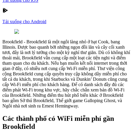
Tải xuống cho iOS
Tải xuống cho Android
Brookfield
-
Brookfield là một ngôi làng nhỏ ở hạt Cook, bang
Illinois. Được bao quanh bởi những ngọn đồi lăn và cây cối xanh
tươi, đây là nơi lý tưởng cho một kỳ nghỉ thư giãn. Dù có không khí
thoải mái, Brookfield vẫn cung cấp một loạt các tiện nghi và điểm
tham quan cho du khách. Nếu bạn muốn kết nối internet trong thời
gian ở đây, có nhiều nơi cung cấp Wi-Fi miễn phí. Thư viện công
cộng Brookfield cung cấp quyền truy cập không dây miễn phí cho
tất cả du khách, trong khi Starbucks và Dunkin’ Donuts cũng cung
cấp Wi-Fi miễn phí cho khách hàng. Để có danh sách đầy đủ các
điểm phát Wi-Fi trong khu vực, hãy chắc chắn xem bản đồ Wi-Fi
của Brookfield. Những điểm thu hút phổ biến khác ở Brookfield
bao gồm Sở thú Brookfield, Thế giới game Galloping Ghost, và
Ngôi nhà nơi sinh ra Ernest Hemingway.
Các thành phố có WiFi miễn phí gần
Brookfield