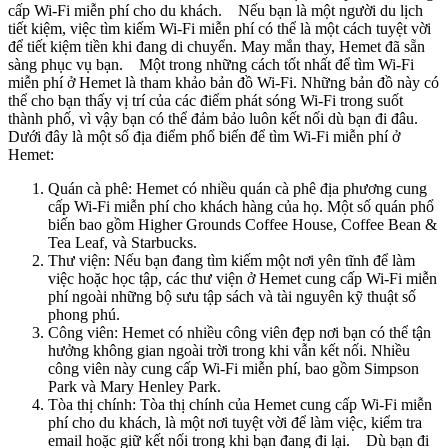
cấp Wi-Fi miễn phí cho du khách. Nếu bạn là một người du lịch
tiết kiệm, việc tìm kiếm Wi-Fi miễn phí có thể là một cách tuyệt vời
để tiết kiệm tiền khi đang di chuyển. May mắn thay, Hemet đã sẵn
sàng phục vụ bạn. Một trong những cách tốt nhất để tìm Wi-Fi
miễn phí ở Hemet là tham khảo bản đồ Wi-Fi. Những bản đồ này có
thể cho bạn thấy vị trí của các điểm phát sóng Wi-Fi trong suốt
thành phố, vì vậy bạn có thể đảm bảo luôn kết nối dù bạn đi đâu.
Dưới đây là một số địa điểm phổ biến để tìm Wi-Fi miễn phí ở
Hemet:
Quán cà phê: Hemet có nhiều quán cà phê địa phương cung
cấp Wi-Fi miễn phí cho khách hàng của họ. Một số quán phổ
biến bao gồm Higher Grounds Coffee House, Coffee Bean &
Tea Leaf, và Starbucks.
Thư viện: Nếu bạn đang tìm kiếm một nơi yên tĩnh để làm
việc hoặc học tập, các thư viện ở Hemet cung cấp Wi-Fi miễn
phí ngoài những bộ sưu tập sách và tài nguyên kỹ thuật số
phong phú.
Công viên: Hemet có nhiều công viên đẹp nơi bạn có thể tận
hưởng không gian ngoài trời trong khi vẫn kết nối. Nhiều
công viên này cung cấp Wi-Fi miễn phí, bao gồm Simpson
Park và Mary Henley Park.
Tòa thị chính: Tòa thị chính của Hemet cung cấp Wi-Fi miễn
phí cho du khách, là một nơi tuyệt vời để làm việc, kiểm tra
email hoặc giữ kết nối trong khi bạn đang đi lại. Dù bạn đi