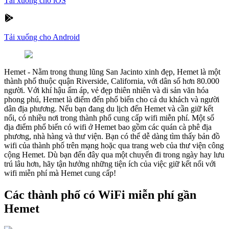
Tải xuống cho iOS
Tải xuống cho Android
Hemet
-
Nằm trong thung lũng San Jacinto xinh đẹp, Hemet là một
thành phố thuộc quận Riverside, California, với dân số hơn 80.000
người. Với khí hậu ấm áp, vẻ đẹp thiên nhiên và di sản văn hóa
phong phú, Hemet là điểm đến phổ biến cho cả du khách và người
dân địa phương. Nếu bạn đang du lịch đến Hemet và cần giữ kết
nối, có nhiều nơi trong thành phố cung cấp wifi miễn phí. Một số
địa điểm phổ biến có wifi ở Hemet bao gồm các quán cà phê địa
phương, nhà hàng và thư viện. Bạn có thể dễ dàng tìm thấy bản đồ
wifi của thành phố trên mạng hoặc qua trang web của thư viện công
cộng Hemet. Dù bạn đến đây qua một chuyến đi trong ngày hay lưu
trú lâu hơn, hãy tận hưởng những tiện ích của việc giữ kết nối với
wifi miễn phí mà Hemet cung cấp!
Các thành phố có WiFi miễn phí gần
Hemet