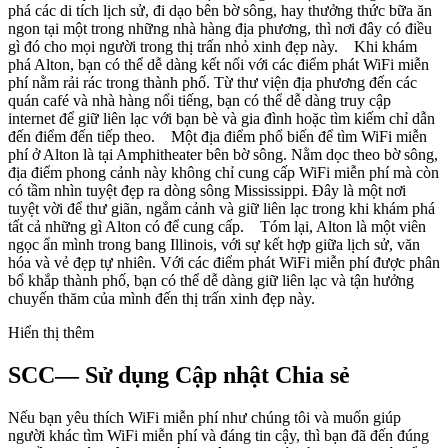
phá các di tích lịch sử, đi dạo bên bờ sông, hay thưởng thức bữa ăn
ngon tại một trong những nhà hàng địa phương, thì nơi đây có điều
gì đó cho mọi người trong thị trấn nhỏ xinh đẹp này. Khi khám
phá Alton, bạn có thể dễ dàng kết nối với các điểm phát WiFi miễn
phí nằm rải rác trong thành phố. Từ thư viện địa phương đến các
quán café và nhà hàng nổi tiếng, bạn có thể dễ dàng truy cập
internet để giữ liên lạc với bạn bè và gia đình hoặc tìm kiếm chỉ dẫn
đến điểm đến tiếp theo. Một địa điểm phổ biến để tìm WiFi miễn
phí ở Alton là tại Amphitheater bên bờ sông. Nằm dọc theo bờ sông,
địa điểm phong cảnh này không chỉ cung cấp WiFi miễn phí mà còn
có tầm nhìn tuyệt đẹp ra dòng sông Mississippi. Đây là một nơi
tuyệt vời để thư giãn, ngắm cảnh và giữ liên lạc trong khi khám phá
tất cả những gì Alton có để cung cấp. Tóm lại, Alton là một viên
ngọc ẩn mình trong bang Illinois, với sự kết hợp giữa lịch sử, văn
hóa và vẻ đẹp tự nhiên. Với các điểm phát WiFi miễn phí được phân
bổ khắp thành phố, bạn có thể dễ dàng giữ liên lạc và tận hưởng
chuyến thăm của mình đến thị trấn xinh đẹp này.
Hiển thị thêm
SCC— Sử dụng Cập nhật Chia sẻ
Nếu bạn yêu thích WiFi miễn phí như chúng tôi và muốn giúp
người khác tìm WiFi miễn phí và đáng tin cậy, thì bạn đã đến đúng