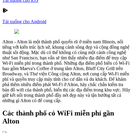
Tải xuống cho iOS
Tải xuống cho Android
Alton
-
Alton là một thành phố quyến rũ ở miền nam Illinois, nổi
tiếng với kiến trúc lịch sử, khung cảnh sông đẹp và cộng đồng nghệ
thuật sôi động. Mặc dù có thể không có cùng một cảnh công nghệ
như San Francisco, bạn vẫn sẽ tìm thấy nhiều địa điểm để truy cập
Wi-Fi miễn phí trong thành phố. Những địa điểm phổ biến có Wi-Fi
bao gồm Maeva's Coffee ở trung tâm Alton, Bluff City Grill trên
Broadway, và Thư viện Công cộng Alton, nơi cung cấp Wi-Fi miễn
phí và quyền truy cập máy tính cho cư dân và du khách. Để khám
phá thêm nhiều điểm phát Wi-Fi ở Alton, hãy chắc chắn kiểm tra
bản đồ wifi của thành phố, hiển thị các địa điểm trong khu vực. Hãy
giữ kết nối trong thành phố đầy nét đẹp này và tận hưởng tất cả
những gì Alton có để cung cấp.
Các thành phố có WiFi miễn phí gần
Alton